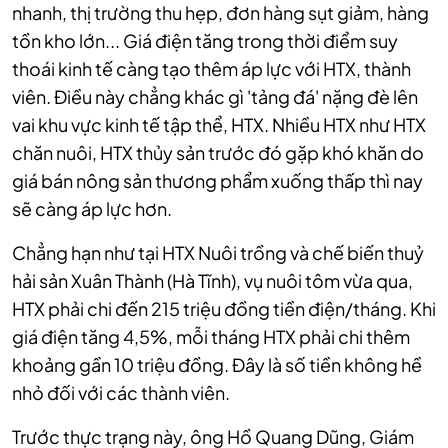
nhanh, thị trường thu hẹp, đơn hàng sụt giảm, hàng
tồn kho lớn... Giá điện tăng trong thời điểm suy
thoái kinh tế càng tạo thêm áp lực với HTX, thành
viên. Điều này chẳng khác gì 'tảng đá' nặng đè lên
vai khu vực kinh tế tập thể, HTX. Nhiều HTX như HTX
chăn nuôi, HTX thủy sản trước đó gặp khó khăn do
giá bán nông sản thương phẩm xuống thấp thì nay
sẽ càng áp lực hơn.
Chẳng hạn như tại HTX Nuôi trồng và chế biến thuỷ
hải sản Xuân Thành (Hà Tĩnh), vụ nuôi tôm vừa qua,
HTX phải chi đến 215 triệu đồng tiền điện/tháng. Khi
giá điện tăng 4,5%, mỗi tháng HTX phải chi thêm
khoảng gần 10 triệu đồng. Đây là số tiền không hề
nhỏ đối với các thành viên.
Trước thực trạng này, ông Hồ Quang Dũng, Giám