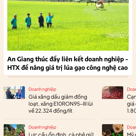
An Giang thúc đẩy liên kết doanh nghiệp -
HTX để nâng giá trị lúa gạo công nghệ cao
Doanh nghiệp
Doa
Giá xăng dầu giảm đồng
Cạn
loạt, xăng E10RON95-III lùi
giá
về 22.324 đồng/lít
1.8
Doanh nghiệp
Doa
Lực cầu ổn định, cà phê giữ
Mỹ 