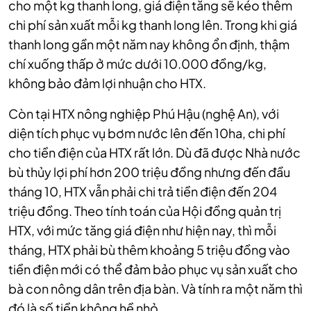
cho một kg thanh long, giá điện tăng sẽ kéo thêm
chi phí sản xuất mỗi kg thanh long lên. Trong khi giá
thanh long gần một năm nay không ổn định, thậm
chí xuống thấp ở mức dưới 10.000 đồng/kg,
không bảo đảm lợi nhuận cho HTX.
Còn tại HTX nông nghiệp Phú Hậu (nghệ An), với
diện tích phục vụ bơm nước lên đến 10ha, chi phí
cho tiền điện của HTX rất lớn. Dù đã được Nhà nước
bù thủy lợi phí hơn 200 triệu đồng nhưng đến đầu
tháng 10, HTX vẫn phải chi trả tiền điện đến 204
triệu đồng. Theo tính toán của Hội đồng quản trị
HTX, với mức tăng giá điện như hiện nay, thì mỗi
tháng, HTX phải bù thêm khoảng 5 triệu đồng vào
tiền điện mới có thể đảm bảo phục vụ sản xuất cho
bà con nông dân trên địa bàn. Và tính ra một năm thì
đó là số tiền không hề nhỏ.