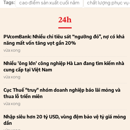
Tags:
cao điểm sản xuất cuối năm
chất lượng phục vụ
24h
PVcomBank: Nhiều chỉ tiêu sát “ngưỡng đỏ”, nợ có khả
năng mất vốn tăng vọt gần 20%
vừa xong
Nhiều 'ông lớn' công nghiệp Hà Lan đang tìm kiếm nhà
cung cấp tại Việt Nam
vừa xong
Cục Thuế "truy" nhóm doanh nghiệp báo lãi mỏng và
thua lỗ triền miên
vừa xong
Nhập siêu hơn 20 tỷ USD, vùng đệm bảo vệ tỷ giá mỏng
dần
vừa xong