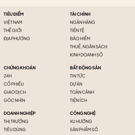
TIÊU ĐIỂM
TÀI CHÍNH
VIỆT NAM
NGÂN HÀNG
THẾ GIỚI
TIỀN TỆ
ĐỊA PHƯƠNG
BẢO HIỂM
THUẾ, NGÂN SÁCH
KINH DOANH SỐ
CHỨNG KHOÁN
BẤT ĐỘNG SẢN
24H
TIN TỨC
CỔ PHIẾU
DỰ ÁN
GIAO DỊCH
TOÀN CẢNH
GÓC NHÌN
TIỆN ÍCH
DOANH NGHIỆP
CÔNG NGHỆ
THỊ TRƯỜNG
XU HƯỚNG
TIÊU DÙNG
SẢN PHẨM SỐ