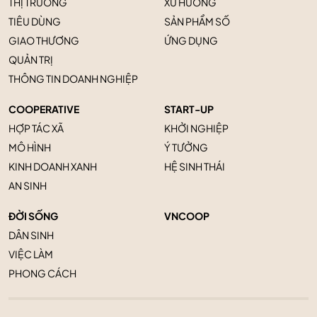
THỊ TRƯỜNG
XU HƯỚNG
TIÊU DÙNG
SẢN PHẨM SỐ
GIAO THƯƠNG
ỨNG DỤNG
QUẢN TRỊ
THÔNG TIN DOANH NGHIỆP
COOPERATIVE
START-UP
HỢP TÁC XÃ
KHỞI NGHIỆP
MÔ HÌNH
Ý TƯỞNG
KINH DOANH XANH
HỆ SINH THÁI
AN SINH
ĐỜI SỐNG
VNCOOP
DÂN SINH
VIỆC LÀM
PHONG CÁCH