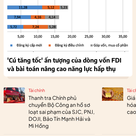
'Cú tăng tốc' ấn tượng của dòng vốn FDI
và bài toán nâng cao năng lực hấp thụ
Tài chính
Tài c
Thanh tra Chính phủ
Giá
chuyển Bộ Công an hồ sơ
hóa
loạt sai phạm của SJC, PNJ,
cao
DOJI, Bảo Tín Mạnh Hải và
Mi Hồng