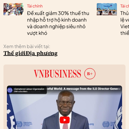
Tài chính
Tài c
Đề xuất giảm 30% thuế thu
Thủ
nhập hỗ trợ hộ kinh doanh
lệ 
và doanh nghiệp siêu nhỏ
Vie
vượt khó
thi
Xem thêm bài viết tại:
Thế giới
Địa phương