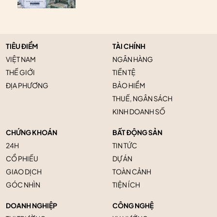
TIÊU ĐIỂM
TÀI CHÍNH
VIỆT NAM
NGÂN HÀNG
THẾ GIỚI
TIỀN TỆ
ĐỊA PHƯƠNG
BẢO HIỂM
THUẾ, NGÂN SÁCH
KINH DOANH SỐ
CHỨNG KHOÁN
BẤT ĐỘNG SẢN
24H
TIN TỨC
CỔ PHIẾU
DỰ ÁN
GIAO DỊCH
TOÀN CẢNH
GÓC NHÌN
TIỆN ÍCH
DOANH NGHIỆP
CÔNG NGHỆ