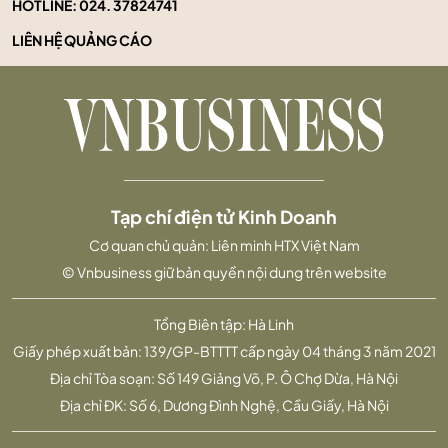
HOTLINE:
024. 37824741
LIÊN HỆ QUẢNG CÁO
Tạp chí điện tử Kinh Doanh
Cơ quan chủ quản: Liên minh HTX Việt Nam
© Vnbusiness giữ bản quyền nội dung trên website
Tổng Biên tập: Hà Linh
Giấy phép xuất bản: 139/GP-BTTTT cấp ngày 04 tháng 3 năm 2021
Địa chỉ Tòa soạn: Số 149 Giảng Võ, P. Ô Chợ Dừa, Hà Nội
Địa chỉ ĐK: Số 6, Dương Đình Nghệ, Cầu Giấy, Hà Nội