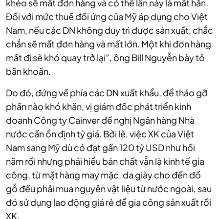
khéo sẽ mất đơn hàng và có thể lần này là mất hẳn.
Đối với mức thuế đối ứng của Mỹ áp dụng cho Việt
Nam, nếu các DN không duy trì được sản xuất, chắc
chắn sẽ mất đơn hàng và mất lớn. Một khi đơn hàng
mất đi sẽ khó quay trở lại”, ông Bill Nguyễn bày tỏ
băn khoăn.
Do đó, đứng về phía các DN xuất khẩu, để tháo gỡ
phần nào khó khăn, vị giám đốc phát triển kinh
doanh Công ty Cainver đề nghị Ngân hàng Nhà
nước cần ổn định tỷ giá. Bởi lẽ, việc XK của Việt
Nam sang Mỹ dù có đạt gần 120 tỷ USD như hồi
năm rồi nhưng phải hiểu bản chất vẫn là kinh tế gia
công, từ mặt hàng may mặc, da giày cho đến đồ
gỗ đều phải mua nguyên vật liệu từ nước ngoài, sau
đó sử dụng lao động giá rẻ để gia công sản xuất rồi
XK.