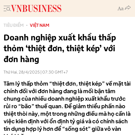
TIÊU ĐIỂM
VIỆT NAM
Doanh nghiệp xuất khẩu thấp
thỏm ‘thiệt đơn, thiệt kép’ với
đơn hàng
Thứ Hai, 28/4/2025 | 07:30 GMT+7
Tâm lý thấp thỏm “thiệt đơn, thiệt kép” về mặt tài
chính đối với đơn hàng đang là mối bận tâm
chung của nhiều doanh nghiệp xuất khẩu trước
rủi ro “bão” thuế quan. Để giảm thiểu phần nào
thiệt thòi này, một trong những điều mà họ cần là
việc kiên định với ổn định tỷ giá và có chính sách
tín dụng hợp lý hơn để “sống sót” giữa vô vàn