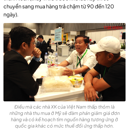
chuyển sang mua hàng trả chậm từ 90 đến 120
ngày).
Điều mà các nhà XK của Việt Nam thấp thỏm là
những nhà thu mua ở Mỹ sẽ đàm phán giảm giá đơn
hàng và có kế hoạch tìm nguồn hàng tương ứng ở
quốc gia khác có mức thuế đối ứng thấp hơn.