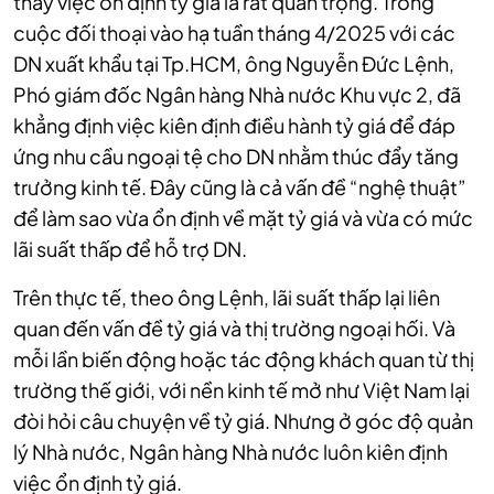
thấy việc ổn định tỷ giá là rất quan trọng. Trong
cuộc đối thoại vào hạ tuần tháng 4/2025 với các
DN xuất khẩu tại Tp.HCM, ông Nguyễn Đức Lệnh,
Phó giám đốc Ngân hàng Nhà nước Khu vực 2, đã
khẳng định việc kiên định điều hành tỷ giá để đáp
ứng nhu cầu ngoại tệ cho DN nhằm thúc đẩy tăng
trưởng kinh tế. Đây cũng là cả vấn đề “nghệ thuật”
để làm sao vừa ổn định về mặt tỷ giá và vừa có mức
lãi suất thấp để hỗ trợ DN.
Trên thực tế, theo ông Lệnh, lãi suất thấp lại liên
quan đến vấn đề tỷ giá và thị trường ngoại hối. Và
mỗi lần biến động hoặc tác động khách quan từ thị
trường thế giới, với nền kinh tế mở như Việt Nam lại
đòi hỏi câu chuyện về tỷ giá. Nhưng ở góc độ quản
lý Nhà nước, Ngân hàng Nhà nước luôn kiên định
việc ổn định tỷ giá.