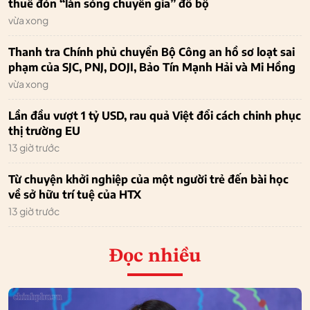
thuê đón “làn sóng chuyên gia” đổ bộ
vừa xong
Thanh tra Chính phủ chuyển Bộ Công an hồ sơ loạt sai
phạm của SJC, PNJ, DOJI, Bảo Tín Mạnh Hải và Mi Hồng
vừa xong
Lần đầu vượt 1 tỷ USD, rau quả Việt đổi cách chinh phục
thị trường EU
13 giờ trước
Từ chuyện khởi nghiệp của một người trẻ đến bài học
về sở hữu trí tuệ của HTX
13 giờ trước
Đọc nhiều