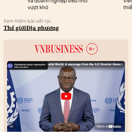
và doanh nghiệp siêu nhỏ
Vie
vượt khó
thi
Xem thêm bài viết tại:
Thế giới
Địa phương