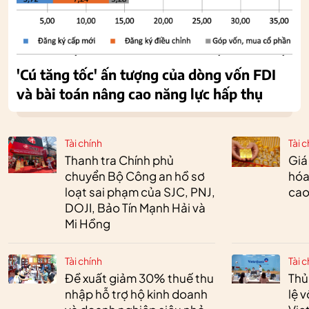
'Cú tăng tốc' ấn tượng của dòng vốn FDI
và bài toán nâng cao năng lực hấp thụ
Tài chính
Tài c
Thanh tra Chính phủ
Giá
chuyển Bộ Công an hồ sơ
hóa
loạt sai phạm của SJC, PNJ,
cao
DOJI, Bảo Tín Mạnh Hải và
Mi Hồng
Tài chính
Tài c
Đề xuất giảm 30% thuế thu
Thủ
nhập hỗ trợ hộ kinh doanh
lệ 