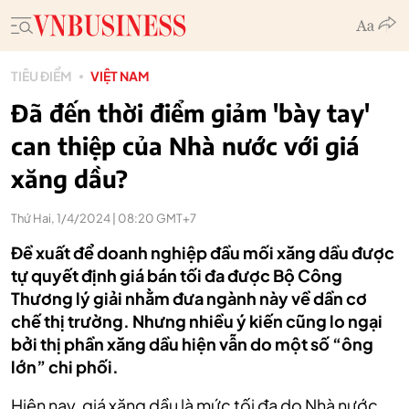
TIÊU ĐIỂM
VIỆT NAM
Đã đến thời điểm giảm 'bày tay'
can thiệp của Nhà nước với giá
xăng dầu?
Thứ Hai, 1/4/2024 | 08:20 GMT+7
Đề xuất để doanh nghiệp đầu mối xăng dầu được
tự quyết định giá bán tối đa được Bộ Công
Thương lý giải nhằm đưa ngành này về dần cơ
chế thị trường. Nhưng nhiều ý kiến cũng lo ngại
bởi thị phần xăng dầu hiện vẫn do một số “ông
lớn” chi phối.
Hiện nay, giá xăng dầu là mức tối đa do Nhà nước