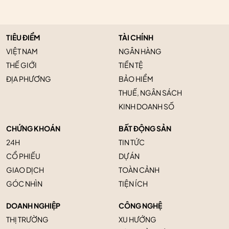
TIÊU ĐIỂM
TÀI CHÍNH
VIỆT NAM
NGÂN HÀNG
THẾ GIỚI
TIỀN TỆ
ĐỊA PHƯƠNG
BẢO HIỂM
THUẾ, NGÂN SÁCH
KINH DOANH SỐ
CHỨNG KHOÁN
BẤT ĐỘNG SẢN
24H
TIN TỨC
CỔ PHIẾU
DỰ ÁN
GIAO DỊCH
TOÀN CẢNH
GÓC NHÌN
TIỆN ÍCH
DOANH NGHIỆP
CÔNG NGHỆ
THỊ TRƯỜNG
XU HƯỚNG