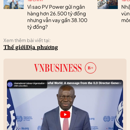
Vì sao PV Power gửi ngân
Nhậ
hàng hơn 26.500 tỷ đồng
vùn
nhưng vẫn vay gần 38.100
mỏ
tỷ đồng?
Xem thêm bài viết tại:
Thế giới
Địa phương