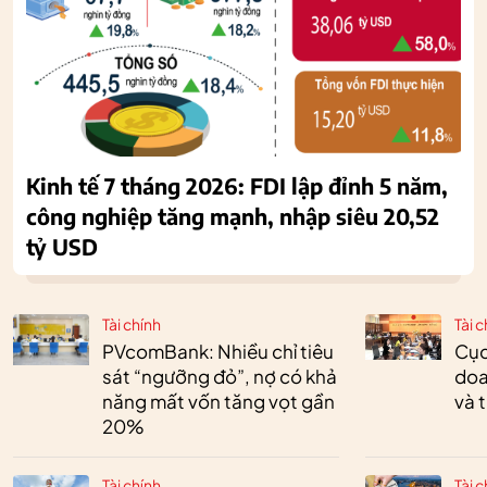
Kinh tế 7 tháng 2026: FDI lập đỉnh 5 năm,
công nghiệp tăng mạnh, nhập siêu 20,52
tỷ USD
Tài chính
Tài c
PVcomBank: Nhiều chỉ tiêu
Cục
sát “ngưỡng đỏ”, nợ có khả
doa
năng mất vốn tăng vọt gần
và 
20%
Tài chính
Tài c