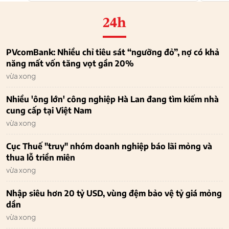
24h
PVcomBank: Nhiều chỉ tiêu sát “ngưỡng đỏ”, nợ có khả
năng mất vốn tăng vọt gần 20%
vừa xong
Nhiều 'ông lớn' công nghiệp Hà Lan đang tìm kiếm nhà
cung cấp tại Việt Nam
vừa xong
Cục Thuế "truy" nhóm doanh nghiệp báo lãi mỏng và
thua lỗ triền miên
vừa xong
Nhập siêu hơn 20 tỷ USD, vùng đệm bảo vệ tỷ giá mỏng
dần
vừa xong