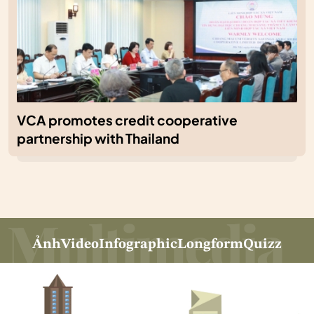
VCA promotes credit cooperative
partnership with Thailand
Ảnh
Video
Infographic
Longform
Quizz