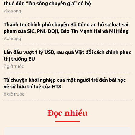
thuê đón “làn sóng chuyên gia” đổ bộ
vừa xong
Thanh tra Chính phủ chuyển Bộ Công an hồ sơ loạt sai
phạm của SJC, PNJ, DOJI, Bảo Tín Mạnh Hải và Mi Hồng
vừa xong
Lần đầu vượt 1 tỷ USD, rau quả Việt đổi cách chinh phục
thị trường EU
7 giờ trước
Từ chuyện khởi nghiệp của một người trẻ đến bài học
về sở hữu trí tuệ của HTX
8 giờ trước
Đọc nhiều