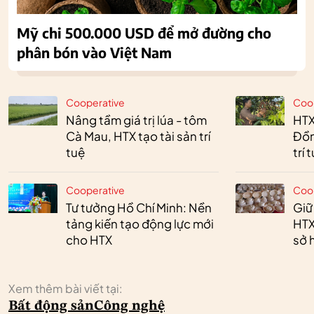
Mỹ chi 500.000 USD để mở đường cho
phân bón vào Việt Nam
Cooperative
Coo
Nâng tầm giá trị lúa - tôm
HTX
Cà Mau, HTX tạo tài sản trí
Đồn
tuệ
trí 
Cooperative
Coo
Tư tưởng Hồ Chí Minh: Nền
Giữ
tảng kiến tạo động lực mới
HTX
cho HTX
sở h
Xem thêm bài viết tại:
Bất động sản
Công nghệ