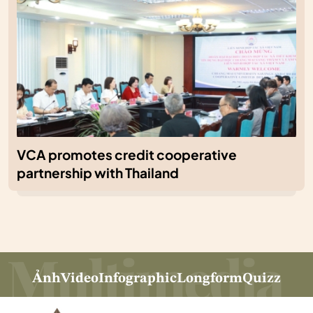
VCA promotes credit cooperative
partnership with Thailand
Ảnh
Video
Infographic
Longform
Quizz