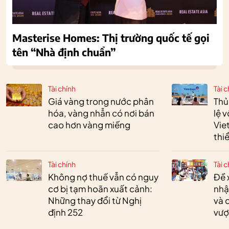
Masterise Homes: Thị trường quốc tế gọi
tên “Nhà định chuẩn”
Tài chính
Tài c
Giá vàng trong nước phân
Thủ
hóa, vàng nhẫn có nơi bán
lệ 
cao hơn vàng miếng
Vie
thi
Tài chính
Tài c
Không nợ thuế vẫn có nguy
Đề 
cơ bị tạm hoãn xuất cảnh:
nhậ
Những thay đổi từ Nghị
và 
định 252
vượ