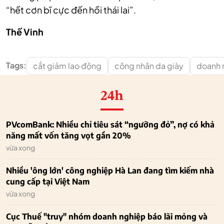
“hết cơn bĩ cực đến hồi thái lai”.
Thế Vinh
Tags:
cắt giảm lao động
công nhân da giày
doanh 
24h
PVcomBank: Nhiều chỉ tiêu sát “ngưỡng đỏ”, nợ có khả
năng mất vốn tăng vọt gần 20%
vừa xong
Nhiều 'ông lớn' công nghiệp Hà Lan đang tìm kiếm nhà
cung cấp tại Việt Nam
vừa xong
Cục Thuế "truy" nhóm doanh nghiệp báo lãi mỏng và