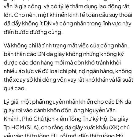
vẫn là gia công, và có tỷ lệ thâm dụng lao động rất
lớn. Cho nên, một khi nền kinh tế toàn cầu suy thoái
đã đẩy không ít DN và công nhân trong lĩnh vực này
đến bước đường cùng.
Và không chỉ là tình trạng mất việc của công nhân,
bản thân các DN da giày không những không ký
được các đơn hàng mới mà còn khó tránh khỏi
nhiều áp lực về đủ loại chi phí, nợ ngân hàng, không
thể xoay sở khi dòng vốn vay rất khó khăn và lãi suất
quá cao.
Lý giải một phần nguyên nhân khiến cho các DN da
giày rơi vào cảnh khốn đốn, ông Nguyễn Văn
Khánh, Phó Chủ tịch kiêm Tổng Thư ký Hội Da giày
Tp.HCM (SLA), cho rằng da giày xuất khẩu (XK) chủ
yếu vào thị trường EU, rồi mới đến thị trường Mỹ.