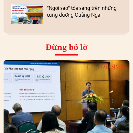
"Ngôi sao" tỏa sáng trên những
cung đường Quảng Ngãi
Đừng bỏ lỡ