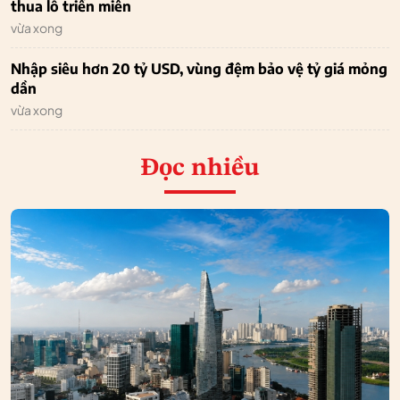
thua lỗ triền miên
vừa xong
Nhập siêu hơn 20 tỷ USD, vùng đệm bảo vệ tỷ giá mỏng
dần
vừa xong
Đọc nhiều