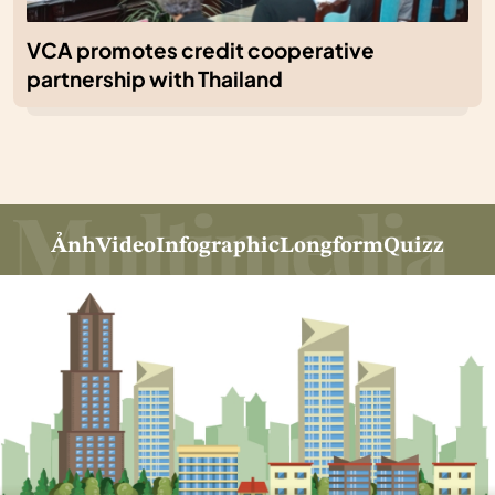
VCA promotes credit cooperative
partnership with Thailand
Ảnh
Video
Infographic
Longform
Quizz