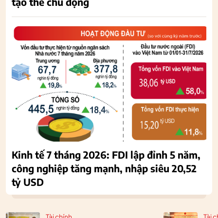
tạo thế chủ động
Kinh tế 7 tháng 2026: FDI lập đỉnh 5 năm,
công nghiệp tăng mạnh, nhập siêu 20,52
tỷ USD
Tài chính
Tài c