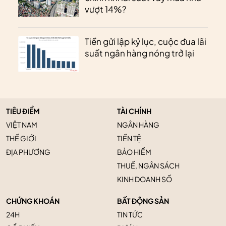
vượt 14%?
Tiền gửi lập kỷ lục, cuộc đua lãi
suất ngân hàng nóng trở lại
TIÊU ĐIỂM
TÀI CHÍNH
VIỆT NAM
NGÂN HÀNG
THẾ GIỚI
TIỀN TỆ
ĐỊA PHƯƠNG
BẢO HIỂM
THUẾ, NGÂN SÁCH
KINH DOANH SỐ
CHỨNG KHOÁN
BẤT ĐỘNG SẢN
24H
TIN TỨC