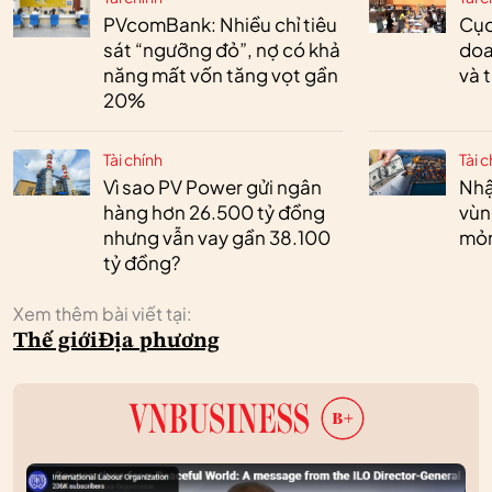
PVcomBank: Nhiều chỉ tiêu
Cục
sát “ngưỡng đỏ”, nợ có khả
doa
năng mất vốn tăng vọt gần
và 
20%
Tài chính
Tài c
Vì sao PV Power gửi ngân
Nhậ
hàng hơn 26.500 tỷ đồng
vùn
nhưng vẫn vay gần 38.100
mỏ
tỷ đồng?
Xem thêm bài viết tại:
Thế giới
Địa phương