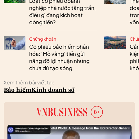
Loạt cổ phiếu doanh
Thé
nghiệp nhà nước tăng trần,
doa
điều gì đang kích hoạt
tro
dòng tiền?
vốn
Chứng khoán
Chứ
Cổ phiếu bảo hiểm phân
Cản
hóa: ‘Mỏ vàng’ tiền gửi
kiệ
nâng đỡ lợi nhuận nhưng
phi
chưa đủ tạo sóng
khó
Xem thêm bài viết tại:
Bảo hiểm
Kinh doanh số