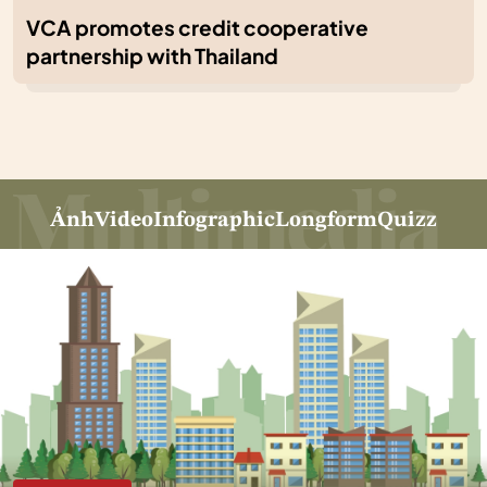
VCA promotes credit cooperative
partnership with Thailand
Ảnh
Video
Infographic
Longform
Quizz