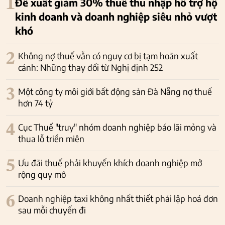
1
Đề xuất giảm 30% thuế thu nhập hỗ trợ hộ
kinh doanh và doanh nghiệp siêu nhỏ vượt
khó
2
Không nợ thuế vẫn có nguy cơ bị tạm hoãn xuất
cảnh: Những thay đổi từ Nghị định 252
3
Một công ty môi giới bất động sản Đà Nẵng nợ thuế
hơn 74 tỷ
4
Cục Thuế "truy" nhóm doanh nghiệp báo lãi mỏng và
thua lỗ triền miên
5
Ưu đãi thuế phải khuyến khích doanh nghiệp mở
rộng quy mô
6
Doanh nghiệp taxi không nhất thiết phải lập hoá đơn
sau mỗi chuyến đi