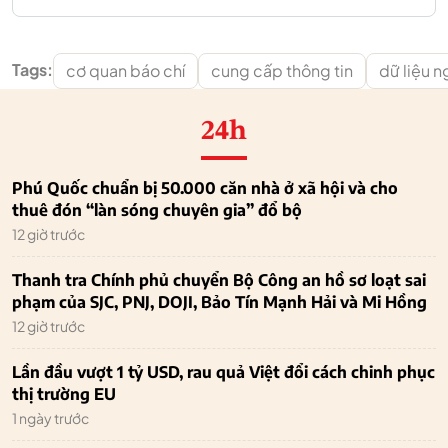
Tags:
cơ quan báo chí
cung cấp thông tin
dữ liệu 
24h
Phú Quốc chuẩn bị 50.000 căn nhà ở xã hội và cho
thuê đón “làn sóng chuyên gia” đổ bộ
12 giờ trước
Thanh tra Chính phủ chuyển Bộ Công an hồ sơ loạt sai
phạm của SJC, PNJ, DOJI, Bảo Tín Mạnh Hải và Mi Hồng
12 giờ trước
Lần đầu vượt 1 tỷ USD, rau quả Việt đổi cách chinh phục
thị trường EU
1 ngày trước