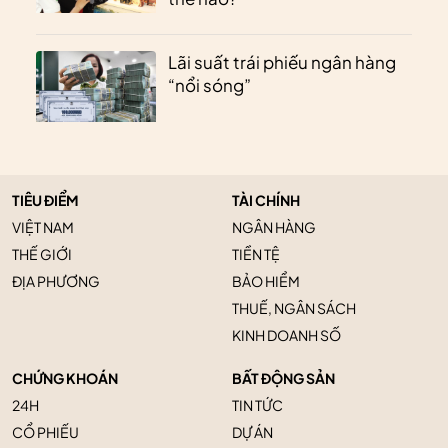
Lãi suất trái phiếu ngân hàng
“nổi sóng”
TIÊU ĐIỂM
TÀI CHÍNH
VIỆT NAM
NGÂN HÀNG
THẾ GIỚI
TIỀN TỆ
ĐỊA PHƯƠNG
BẢO HIỂM
THUẾ, NGÂN SÁCH
KINH DOANH SỐ
CHỨNG KHOÁN
BẤT ĐỘNG SẢN
24H
TIN TỨC
CỔ PHIẾU
DỰ ÁN