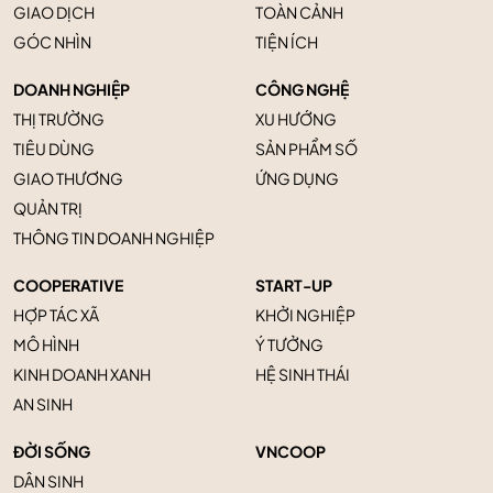
GIAO DỊCH
TOÀN CẢNH
GÓC NHÌN
TIỆN ÍCH
DOANH NGHIỆP
CÔNG NGHỆ
THỊ TRƯỜNG
XU HƯỚNG
TIÊU DÙNG
SẢN PHẨM SỐ
GIAO THƯƠNG
ỨNG DỤNG
QUẢN TRỊ
THÔNG TIN DOANH NGHIỆP
COOPERATIVE
START-UP
HỢP TÁC XÃ
KHỞI NGHIỆP
MÔ HÌNH
Ý TƯỞNG
KINH DOANH XANH
HỆ SINH THÁI
AN SINH
ĐỜI SỐNG
VNCOOP
DÂN SINH