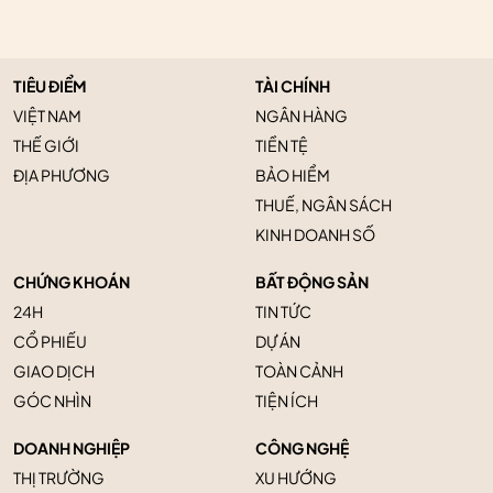
TIÊU ĐIỂM
TÀI CHÍNH
VIỆT NAM
NGÂN HÀNG
THẾ GIỚI
TIỀN TỆ
ĐỊA PHƯƠNG
BẢO HIỂM
THUẾ, NGÂN SÁCH
KINH DOANH SỐ
CHỨNG KHOÁN
BẤT ĐỘNG SẢN
24H
TIN TỨC
CỔ PHIẾU
DỰ ÁN
GIAO DỊCH
TOÀN CẢNH
GÓC NHÌN
TIỆN ÍCH
DOANH NGHIỆP
CÔNG NGHỆ
THỊ TRƯỜNG
XU HƯỚNG