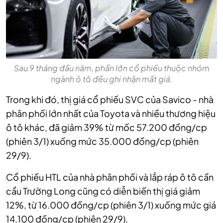
Sau 9 tháng đầu năm, phần lớn cổ phiếu thuộc nhóm
ngành ô tô đều ghi nhận mất giá.
Trong khi đó, thị giá cổ phiếu SVC của Savico - nhà
phân phối lớn nhất của Toyota và nhiều thương hiệu
ô tô khác, đã giảm 39% từ mốc 57.200 đồng/cp
(phiên 3/1) xuống mức 35.000 đồng/cp (phiên
29/9).
Cổ phiếu HTL của nhà phân phối và lắp ráp ô tô cần
cẩu Trường Long cũng có diễn biến thị giá giảm
12%, từ 16.000 đồng/cp (phiên 3/1) xuống mức giá
14.100 đồng/cp (phiên 29/9).