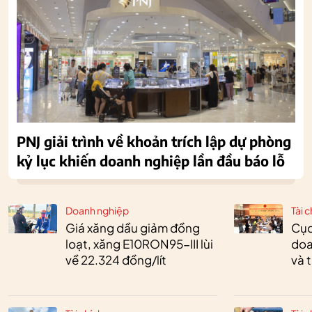
PNJ giải trình về khoản trích lập dự phòng
kỷ lục khiến doanh nghiệp lần đầu báo lỗ
Doanh nghiệp
Tài c
Giá xăng dầu giảm đồng
Cục
loạt, xăng E10RON95-III lùi
doa
về 22.324 đồng/lít
và 