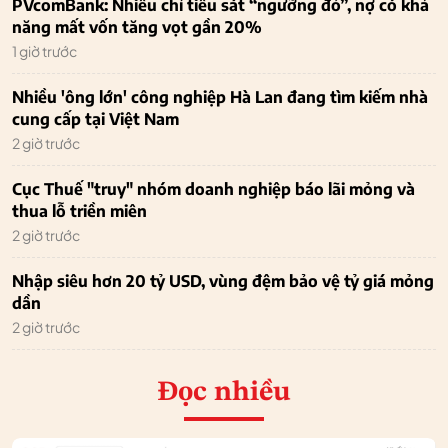
PVcomBank: Nhiều chỉ tiêu sát “ngưỡng đỏ”, nợ có khả
năng mất vốn tăng vọt gần 20%
1 giờ trước
Nhiều 'ông lớn' công nghiệp Hà Lan đang tìm kiếm nhà
cung cấp tại Việt Nam
2 giờ trước
Cục Thuế "truy" nhóm doanh nghiệp báo lãi mỏng và
thua lỗ triền miên
2 giờ trước
Nhập siêu hơn 20 tỷ USD, vùng đệm bảo vệ tỷ giá mỏng
dần
2 giờ trước
Đọc nhiều