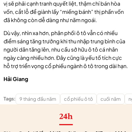
vị sẽ phải cạnh tranh quyết liệt, thậm chí bán hòa
vốn, cắt lỗ để giành lấy “miếng bánh” thị phần vốn
đã không còn dễ dàng như năm ngoái.
Dù vậy, nhìn xa hơn, phân phối ô tô vẫn có nhiều
điểm sáng tăng trưởng khi thu nhập trung bình của
người dân tăng lên, nhu cầu sở hữu ô tô cá nhân
ngày càng nhiều hơn. Đây cũng là yếu tố tích cực
hỗ trợ triển vọng cổ phiếu ngành ô tô trong dài hạn.
Hải Giang
Tags:
9 tháng đầu năm
cổ phiếu ô tô
cuối năm
n
24h