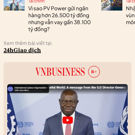
Tài chính
Tài c
Vì sao PV Power gửi ngân
Nhậ
hàng hơn 26.500 tỷ đồng
vùn
nhưng vẫn vay gần 38.100
mỏ
tỷ đồng?
Xem thêm bài viết tại:
24h
Giao dịch