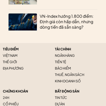
VN-Index hướng 1.800 điểm:
Định giá còn hấp dẫn, nhưng
dòng tiền đã sẵn sàng?
TIÊU ĐIỂM
TÀI CHÍNH
VIỆT NAM
NGÂN HÀNG
THẾ GIỚI
TIỀN TỆ
ĐỊA PHƯƠNG
BẢO HIỂM
THUẾ, NGÂN SÁCH
KINH DOANH SỐ
CHỨNG KHOÁN
BẤT ĐỘNG SẢN
24H
TIN TỨC
CỔ PHIẾU
DỰ ÁN