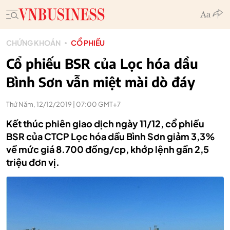
CHỨNG KHOÁN
CỔ PHIẾU
Cổ phiếu BSR của Lọc hóa dầu
Bình Sơn vẫn miệt mài dò đáy
Thứ Năm, 12/12/2019 | 07:00 GMT+7
Kết thúc phiên giao dịch ngày 11/12, cổ phiếu
BSR của CTCP Lọc hóa dầu Bình Sơn giảm 3,3%
về mức giá 8.700 đồng/cp, khớp lệnh gần 2,5
triệu đơn vị.