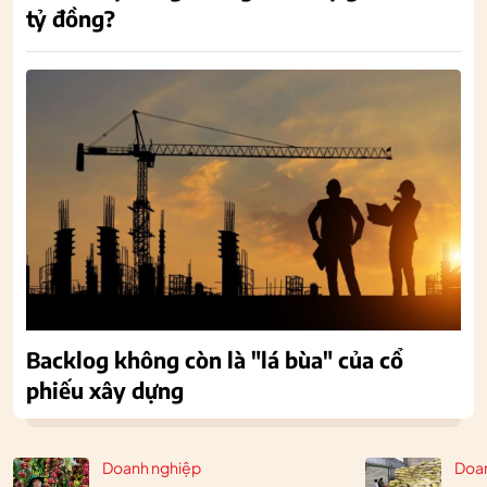
tỷ đồng?
Backlog không còn là "lá bùa" của cổ
phiếu xây dựng
Doanh nghiệp
Doa