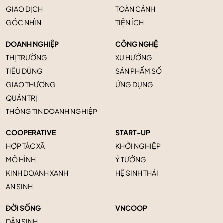
GIAO DỊCH
TOÀN CẢNH
GÓC NHÌN
TIỆN ÍCH
DOANH NGHIỆP
CÔNG NGHỆ
THỊ TRƯỜNG
XU HƯỚNG
TIÊU DÙNG
SẢN PHẨM SỐ
GIAO THƯƠNG
ỨNG DỤNG
QUẢN TRỊ
THÔNG TIN DOANH NGHIỆP
COOPERATIVE
START-UP
HỢP TÁC XÃ
KHỞI NGHIỆP
MÔ HÌNH
Ý TƯỞNG
KINH DOANH XANH
HỆ SINH THÁI
AN SINH
ĐỜI SỐNG
VNCOOP
DÂN SINH