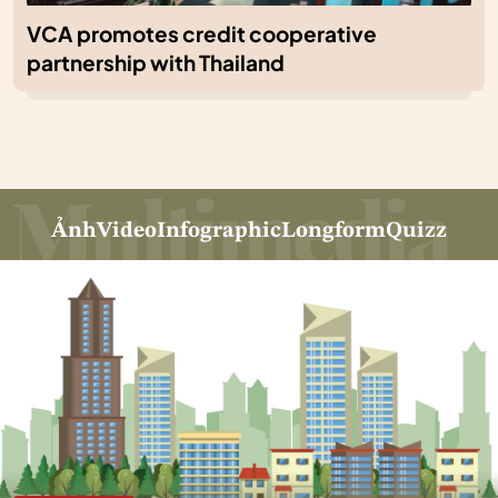
VCA promotes credit cooperative
partnership with Thailand
Ảnh
Video
Infographic
Longform
Quizz