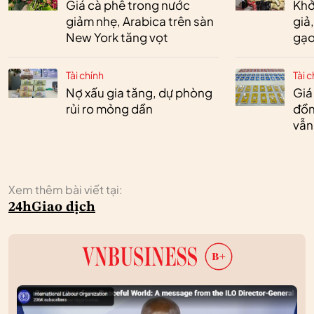
Giá cà phê trong nước
Khở
giảm nhẹ, Arabica trên sàn
giả
New York tăng vọt
gạo
Tài chính
Tài c
Nợ xấu gia tăng, dự phòng
Giá
rủi ro mỏng dần
đồn
vẫn
Xem thêm bài viết tại:
24h
Giao dịch