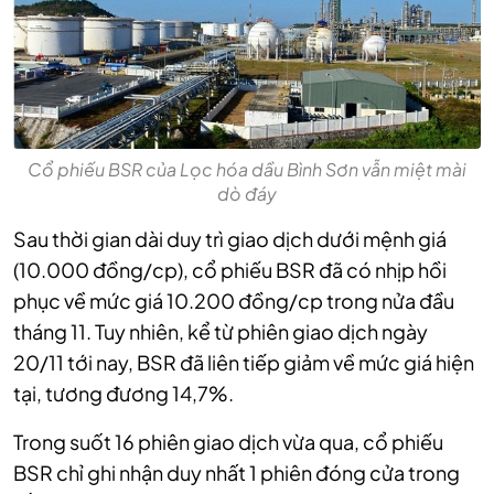
Cổ phiếu BSR của Lọc hóa dầu Bình Sơn vẫn miệt mài
dò đáy
Sau thời gian dài duy trì giao dịch dưới mệnh giá
(10.000 đồng/cp), cổ phiếu BSR đã có nhịp hồi
phục về mức giá 10.200 đồng/cp trong nửa đầu
tháng 11. Tuy nhiên, kể từ phiên giao dịch ngày
20/11 tới nay, BSR đã liên tiếp giảm về mức giá hiện
tại, tương đương 14,7%.
Trong suốt 16 phiên giao dịch vừa qua, cổ phiếu
BSR chỉ ghi nhận duy nhất 1 phiên đóng cửa trong