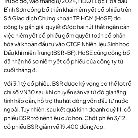
Trước đó, vào tháng 8/2024, HĐQT Lọc Hóa dầu
Bình Sơn công bố triển khai niêm yết cổ phiếu trên
Sở Giao dịch Chứng khoán TP HCM (HoSE) do
công ty gần giải quyết được hai nút thắt ngăn cản
việc niêm yết cổ phiếu gồm quyết toán cổ phần
hóa và khoản đầu tư vào CTCP Nhiên liệu Sinh học
Dầu khí miền Trung (BSR-BF). HoSE cũng công bố
đã nhận hồ sơ niêm yết cổ phiếu của công ty từ
cuối tháng 8.
Với 3,1 tỷ cổ phiếu, BSR được kỳ vọng có thể lọt rổ
chỉ số VN30 sau khi chuyển sàn và từ đó gia tăng
tính hấp dẫn, hỗ trợ thu hút dòng vốn đầu tư nước
ngoài. Tuy nhiên, sau kết quả kinh doanh quý III, cổ
phiếu BSR trở nên tiêu cực hơn.
Chốt phiên 3/12,
cổ phiếu BSR giảm về 19.400 đồng/cp.