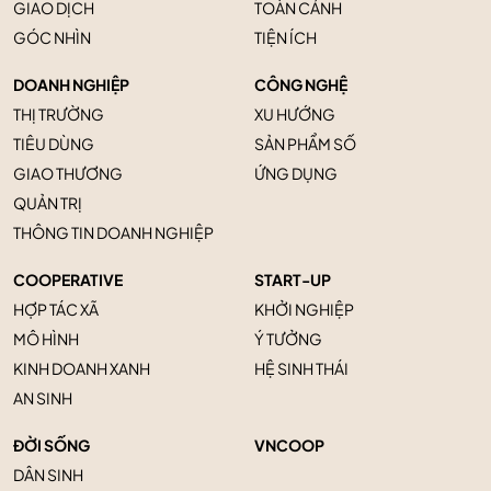
GIAO DỊCH
TOÀN CẢNH
GÓC NHÌN
TIỆN ÍCH
DOANH NGHIỆP
CÔNG NGHỆ
THỊ TRƯỜNG
XU HƯỚNG
TIÊU DÙNG
SẢN PHẨM SỐ
GIAO THƯƠNG
ỨNG DỤNG
QUẢN TRỊ
THÔNG TIN DOANH NGHIỆP
COOPERATIVE
START-UP
HỢP TÁC XÃ
KHỞI NGHIỆP
MÔ HÌNH
Ý TƯỞNG
KINH DOANH XANH
HỆ SINH THÁI
AN SINH
ĐỜI SỐNG
VNCOOP
DÂN SINH