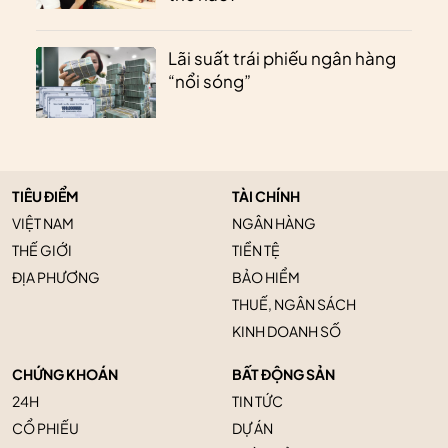
Lãi suất trái phiếu ngân hàng
“nổi sóng”
TIÊU ĐIỂM
TÀI CHÍNH
VIỆT NAM
NGÂN HÀNG
THẾ GIỚI
TIỀN TỆ
ĐỊA PHƯƠNG
BẢO HIỂM
THUẾ, NGÂN SÁCH
KINH DOANH SỐ
CHỨNG KHOÁN
BẤT ĐỘNG SẢN
24H
TIN TỨC
CỔ PHIẾU
DỰ ÁN