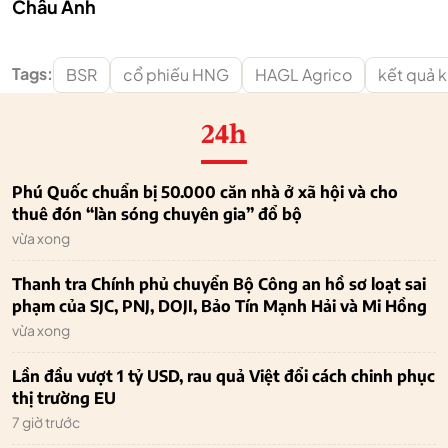
Châu Anh
Tags:
BSR
cổ phiếu HNG
HAGL Agrico
kết quả 
24h
Phú Quốc chuẩn bị 50.000 căn nhà ở xã hội và cho
thuê đón “làn sóng chuyên gia” đổ bộ
vừa xong
Thanh tra Chính phủ chuyển Bộ Công an hồ sơ loạt sai
phạm của SJC, PNJ, DOJI, Bảo Tín Mạnh Hải và Mi Hồng
vừa xong
Lần đầu vượt 1 tỷ USD, rau quả Việt đổi cách chinh phục
thị trường EU
7 giờ trước