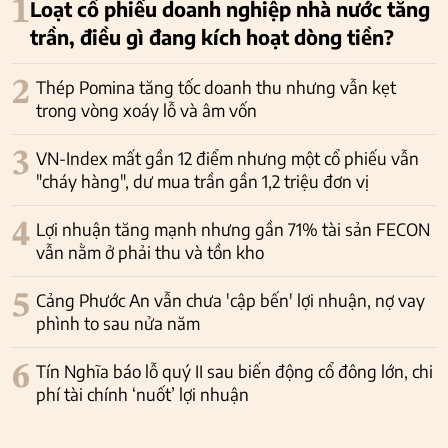
1
Loạt cổ phiếu doanh nghiệp nhà nước tăng
trần, điều gì đang kích hoạt dòng tiền?
2
Thép Pomina tăng tốc doanh thu nhưng vẫn kẹt
trong vòng xoáy lỗ và âm vốn
3
VN-Index mất gần 12 điểm nhưng một cổ phiếu vẫn
"cháy hàng", dư mua trần gần 1,2 triệu đơn vị
4
Lợi nhuận tăng mạnh nhưng gần 71% tài sản FECON
vẫn nằm ở phải thu và tồn kho
5
Cảng Phước An vẫn chưa 'cập bến' lợi nhuận, nợ vay
phình to sau nửa năm
6
Tín Nghĩa báo lỗ quý II sau biến động cổ đông lớn, chi
phí tài chính ‘nuốt’ lợi nhuận