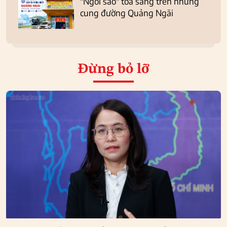
"Ngôi sao" tỏa sáng trên những
cung đường Quảng Ngãi
Đừng bỏ lỡ