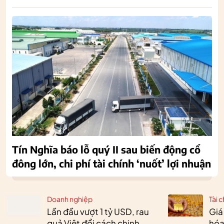
Tín Nghĩa báo lỗ quý II sau biến động cổ
đông lớn, chi phí tài chính ‘nuốt’ lợi nhuận
Doanh nghiệp
Tài c
Lần đầu vượt 1 tỷ USD, rau
Giá
quả Việt đổi cách chinh
hóa