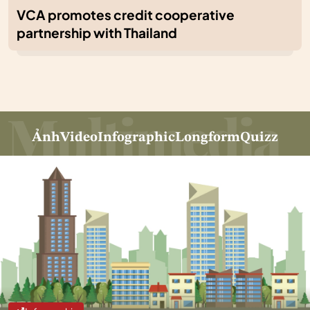
VCA promotes credit cooperative
partnership with Thailand
Ảnh
Video
Infographic
Longform
Quizz