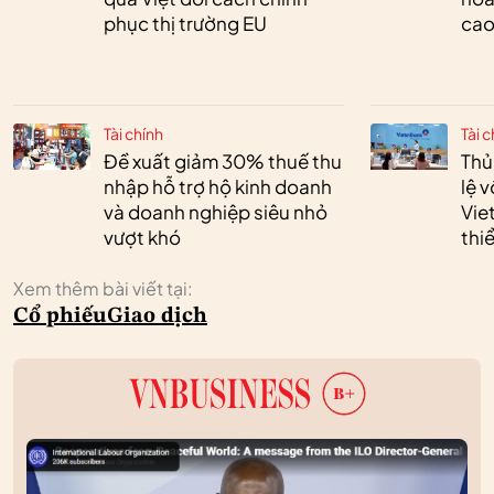
phục thị trường EU
cao
Tài chính
Tài c
Đề xuất giảm 30% thuế thu
Thủ
nhập hỗ trợ hộ kinh doanh
lệ 
và doanh nghiệp siêu nhỏ
Vie
vượt khó
thi
Xem thêm bài viết tại:
Cổ phiếu
Giao dịch