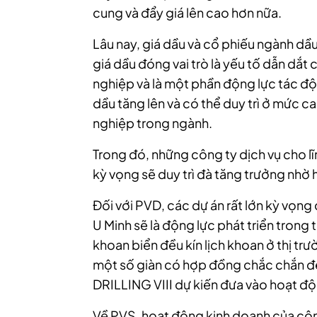
cung và đẩy giá lên cao hơn nữa.
Lâu nay, giá dầu và cổ phiếu ngành dầu
giá dầu đóng vai trò là yếu tố dẫn dắt
nghiệp và là một phần động lực tác độn
dầu tăng lên và có thể duy trì ở mức cao
nghiệp trong ngành.
Trong đó, những công ty dịch vụ cho 
kỳ vọng sẽ duy trì đà tăng trưởng nhờ 
Đối với PVD, các dự án rất lớn kỳ vọn
U Minh sẽ là động lực phát triển trong 
khoan biển đều kín lịch khoan ở thị t
một số giàn có hợp đồng chắc chắn đ
DRILLING VIII dự kiến đưa vào hoạt đ
Về PVS, hoạt động kinh doanh của côn