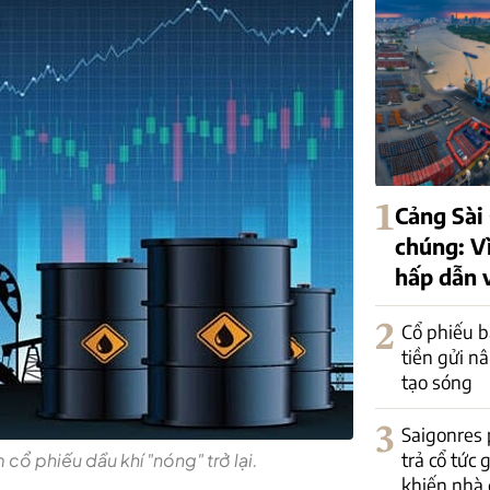
1
Cảng Sài
chúng: Vì
hấp dẫn 
2
Cổ phiếu b
tiền gửi n
tạo sóng
3
Saigonres 
trả cổ tức 
cổ phiếu dầu khí "nóng" trở lại.
khiến nhà 