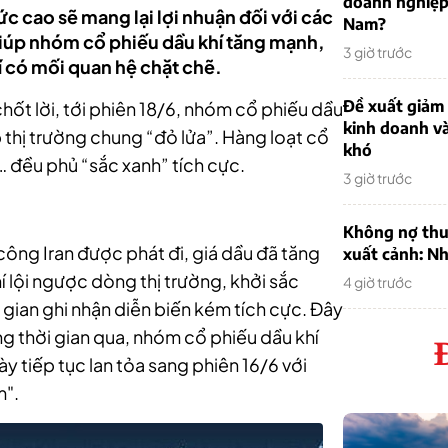
doanh nghiệp
c cao sẽ mang lại lợi nhuận đối với các
Nam?
iúp nhóm cổ phiếu dầu khí tăng mạnh,
3 giờ trước
í có mối quan hệ chặt chẽ.
Đề xuất giảm
ốt lời, tới phiên 18/6, nhóm cổ phiếu dầu
kinh doanh v
p thị trường chung “đỏ lửa”. Hàng loạt cổ
khó
 đều phủ “sắc xanh” tích cực.
3 giờ trước
Không nợ thu
 công Iran được phát đi, giá dầu đã tăng
xuất cảnh: Nh
 lội ngược dòng thị trường, khởi sắc
4 giờ trước
 gian ghi nhận diễn biến kém tích cực. Đây
ong thời gian qua, nhóm cổ phiếu dầu khí
 tiếp tục lan tỏa sang phiên 16/6 với
m".