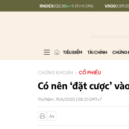
UPCOMINDEX:
126.99
VN30:
1,911.09
+ 0.29 (+0.23%)
+ 9.45 (+
TIÊU ĐIỂM
TÀI CHÍNH
CHỨNG 
CHỨNG KHOÁN
CỔ PHIẾU
Có nên ‘đặt cược’ và
Thứ Năm, 19/6/2025 | 08:21 GMT+7