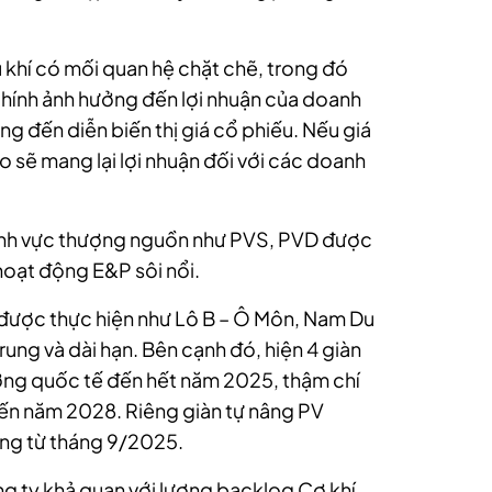
 khí có mối quan hệ chặt chẽ, trong đó
 chính ảnh hưởng đến lợi nhuận của doanh
g đến diễn biến thị giá cổ phiếu. Nếu giá
 sẽ mang lại lợi nhuận đối với các doanh
lĩnh vực thượng nguồn như PVS, PVD được
hoạt động E&P sôi nổi.
g được thực hiện như Lô B – Ô Môn, Nam Du
trung và dài hạn. Bên cạnh đó, hiện 4 giàn
rường quốc tế đến hết năm 2025, thậm chí
ến năm 2028. Riêng giàn tự nâng PV
ộng từ tháng 9/2025.
g ty khả quan với lượng backlog Cơ khí