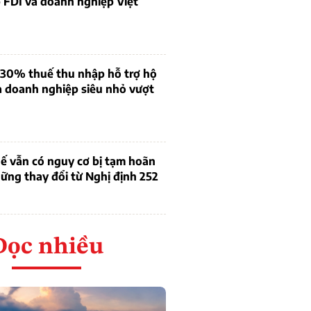
 FDI và doanh nghiệp Việt
 30% thuế thu nhập hỗ trợ hộ
à doanh nghiệp siêu nhỏ vượt
ế vẫn có nguy cơ bị tạm hoãn
ững thay đổi từ Nghị định 252
Đọc nhiều