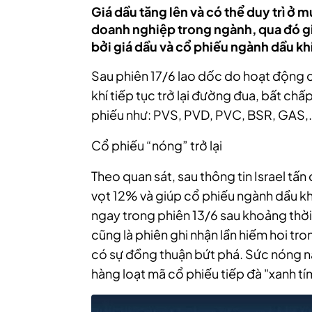
Giá dầu tăng lên và có thể duy trì ở mứ
doanh nghiệp trong ngành, qua đó g
bởi giá dầu và cổ phiếu ngành dầu kh
Sau phiên 17/6
lao dốc do hoạt động ch
khí tiếp tục trở lại đường đua, bất chấ
phiếu như: PVS, PVD, PVC, BSR, GAS,…
Cổ phiếu “nóng” trở lại
Theo quan sát, sau thông tin Israel tấn
vọt 12% và giúp cổ phiếu ngành dầu khí
ngay trong phiên 13/6 sau khoảng thời
cũng là phiên ghi nhận lần hiếm hoi tr
có sự đồng thuận bứt phá. Sức nóng này
hàng loạt mã cổ phiếu tiếp đà "xanh tí