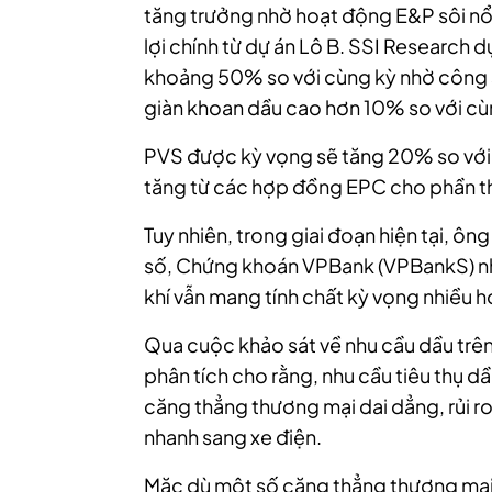
tăng trưởng nhờ hoạt động E&P sôi n
lợi chính từ dự án Lô B. SSI Research 
khoảng 50% so với cùng kỳ nhờ công s
giàn khoan dầu cao hơn 10% so với cù
PVS được kỳ vọng sẽ tăng 20% so với
tăng từ các hợp đồng EPC cho phần t
Tuy nhiên, trong giai đoạn hiện tại, 
số, Chứng khoán VPBank (VPBankS) nh
khí vẫn mang tính chất kỳ vọng nhiều hơ
Qua cuộc khảo sát về nhu cầu dầu trên 
phân tích cho rằng, nhu cầu tiêu thụ d
căng thẳng thương mại dai dẳng, rủi r
nhanh sang xe điện.
Mặc dù một số căng thẳng thương mại 