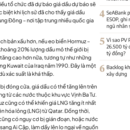
iều tổ chức đã dự báo giá dầu dự báo sẽ
biệt khi lịch sử đã cho thấy giá dầu
4
SeABank ph
ESOP, ghi
ng Đông – nơi tập trung nhiều quốc gia
ngũ nhân 
5
Vì sao PV
kịch bản xấu hơn, nếu eo biển Hormuz –
26.500 tỷ
 khoảng 20% lượng dầu mỏ thế giới bị
tỷ đồng?
c tăng cao hơn nữa, tương tự như những
ng Kuwait của Iraq năm 1990. Đây là một
6
Backlog kh
dù xác suất là khá thấp.
xây dựng
 đóng cửa, giá dầu có thể tăng lên trên
g từ các nước thuộc khu vực Vịnh Ba Tư.
z cũng có thể khiến giá LNG tăng ít nhất
n hóa lỏng (LNG) từ Qatar. Đồng thời,
l cũng có nguy cơ bị gián đoạn, hoặc nước
sang Ai Cập, làm dấy lên lo ngại về nguồn