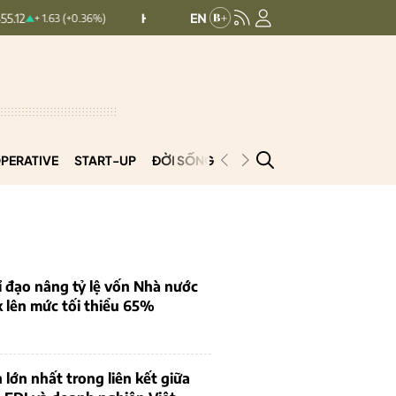
HNXINDEX:
293.44
UPCOMINDEX:
1
1.63 (+0.36%)
+ 0.25 (+0.09%)
PERATIVE
START-UP
ĐỜI SỐNG
PODCAST
VNCOOP
 đạo nâng tỷ lệ vốn Nhà nước
k lên mức tối thiểu 65%
 lớn nhất trong liên kết giữa