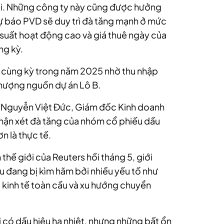
ổi. Những công ty này cũng được hưởng
dự báo PVD sẽ duy trì đà tăng mạnh ở mức
uất hoạt động cao và giá thuê ngày của
ng kỳ.
 cùng kỳ trong năm 2025 nhờ thu nhập
hượng nguồn dự án Lô B.
ông Nguyễn Việt Đức, Giám đốc Kinh doanh
ận xét đà tăng của nhóm cổ phiếu dầu
n là thực tế.
thế giới của Reuters hồi tháng 5, giới
ầu đang bị kìm hãm bởi nhiều yếu tố như
o kinh tế toàn cầu và xu hướng chuyển
có dấu hiệu hạ nhiệt, nhưng những bất ổn