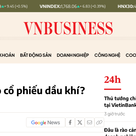
VNINDEX:
1,768.06
HNX30:
455.12
0.5%)
+ 6.83 (+0.39%)
+ 
KHOÁN
BẤT ĐỘNG SẢN
DOANH NGHIỆP
CÔNG NGHỆ
COO
24h
o cổ phiếu dầu khí?
Thủ tướng chỉ
tại VietinBan
3 giờ trước
Đâu là rào cản