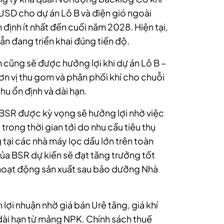
 USD cho dự án Lô B và điện gió ngoài
định ít nhất đến cuối năm 2028. Hiện tại,
n đang triển khai đúng tiến độ.
cũng sẽ được hưởng lợi khi dự án Lô B –
đơn vị thu gom và phân phối khí cho chuỗi
hu ổn định và dài hạn.
 BSR được kỳ vọng sẽ hưởng lợi nhờ việc
trong thời gian tới do nhu cầu tiêu thụ
tại các nhà máy lọc dầu lớn trên toàn
của BSR dự kiến sẽ đạt tăng trưởng tốt
 hoạt động sản xuất sau bảo dưỡng Nhà
 lợi nhuận nhờ giá bán Urê tăng, giá khí
dài hạn từ mảng NPK. Chính sách thuế