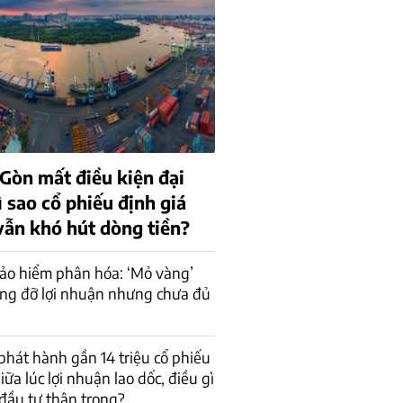
 Gòn mất điều kiện đại
 sao cổ phiếu định giá
vẫn khó hút dòng tiền?
ảo hiểm phân hóa: ‘Mỏ vàng’
âng đỡ lợi nhuận nhưng chưa đủ
phát hành gần 14 triệu cổ phiếu
giữa lúc lợi nhuận lao dốc, điều gì
đầu tư thận trọng?