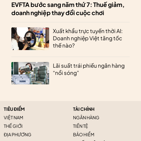
EVFTA bước sang năm thứ 7: Thuế giảm,
doanh nghiệp thay đổi cuộc chơi
Xuất khẩu trực tuyến thời AI:
Doanh nghiệp Việt tăng tốc
thế nào?
Lãi suất trái phiếu ngân hàng
“nổi sóng”
TIÊU ĐIỂM
TÀI CHÍNH
VIỆT NAM
NGÂN HÀNG
THẾ GIỚI
TIỀN TỆ
ĐỊA PHƯƠNG
BẢO HIỂM