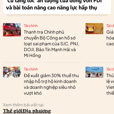
'Cú tăng tốc' ấn tượng của dòng vốn FDI
và bài toán nâng cao năng lực hấp thụ
Tài chính
Tài c
Thanh tra Chính phủ
Giá
chuyển Bộ Công an hồ sơ
hóa
loạt sai phạm của SJC, PNJ,
cao
DOJI, Bảo Tín Mạnh Hải và
Mi Hồng
Tài chính
Tài c
Đề xuất giảm 30% thuế thu
Thủ
nhập hỗ trợ hộ kinh doanh
lệ 
và doanh nghiệp siêu nhỏ
Vie
vượt khó
thi
Xem thêm bài viết tại:
Thế giới
Địa phương