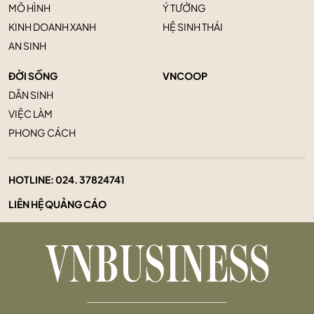
MÔ HÌNH
Ý TƯỞNG
KINH DOANH XANH
HỆ SINH THÁI
AN SINH
ĐỜI SỐNG
VNCOOP
DÂN SINH
VIỆC LÀM
PHONG CÁCH
HOTLINE:
024. 37824741
LIÊN HỆ QUẢNG CÁO