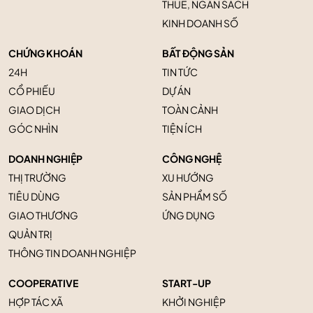
THUẾ, NGÂN SÁCH
KINH DOANH SỐ
CHỨNG KHOÁN
BẤT ĐỘNG SẢN
24H
TIN TỨC
CỔ PHIẾU
DỰ ÁN
GIAO DỊCH
TOÀN CẢNH
GÓC NHÌN
TIỆN ÍCH
DOANH NGHIỆP
CÔNG NGHỆ
THỊ TRƯỜNG
XU HƯỚNG
TIÊU DÙNG
SẢN PHẨM SỐ
GIAO THƯƠNG
ỨNG DỤNG
QUẢN TRỊ
THÔNG TIN DOANH NGHIỆP
COOPERATIVE
START-UP
HỢP TÁC XÃ
KHỞI NGHIỆP