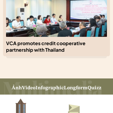
VCA promotes credit cooperative
partnership with Thailand
Ảnh
Video
Infographic
Longform
Quizz