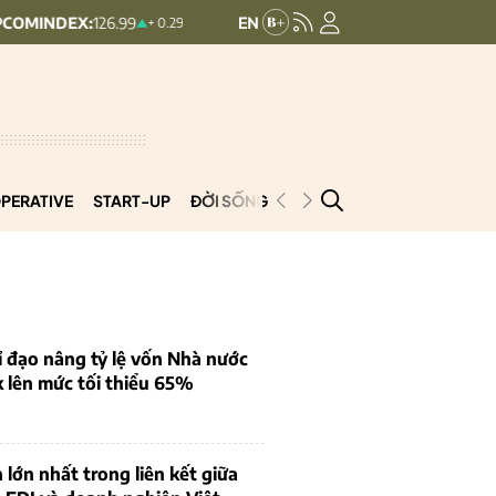
126.99
VN30:
1,911.09
VNINDEX
+ 0.29 (+0.23%)
+ 9.45 (+0.5%)
PERATIVE
START-UP
ĐỜI SỐNG
PODCAST
VNCOOP
 đạo nâng tỷ lệ vốn Nhà nước
k lên mức tối thiểu 65%
 lớn nhất trong liên kết giữa