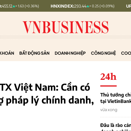
HNXINDEX:
293.44
UPCOMINDEX:
 1.63 (+0.36%)
+ 0.25 (+0.09%)
KHOÁN
BẤT ĐỘNG SẢN
DOANH NGHIỆP
CÔNG NGHỆ
COO
24h
HTX Việt Nam: Cần có
Thủ tướng chỉ
ợ pháp lý chính danh,
tại VietinBan
vừa xong
Đâu là rào cản