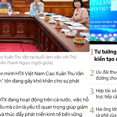
1
Tư tưởng
 Xuân Thu Vân tại buổi làm việc với Thứ
kiến tạo
ễn Thanh Ngọc (ngồi giữa).
2
Ưu đãi thu
Liên minh HTX Việt Nam Cao Xuân Thu Vân
đường cho
h” lớn đang gây khó khăn cho sự phát
3
Hợp tác xã
trực tiếp c
HTX đang hoạt động trên cả nước, việc hỗ
 yếu mà còn là yếu tố quan trọng giúp giảm
4
Hai ông lớ
 và thúc đẩy phát triển kinh tế bền vững.
cà phê của