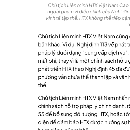
Chủ tịch Liên minh HTX Việt Nam Cao
ngoài phạm vi điều chỉnh của Nghị đị
kinh tế tập thể, HTX không thể tiếp cậ
n
Chủ tịch Liên minh HTX Việt Nam cũng 
bản khác. Ví dụ, Nghị định 113 về phát tr
pháp lý dưới dạng "cung cấp dịch vụ",
mất phí, thay vì là một chính sách hỗ 
phát triển HTX theo Nghị định 45 đã đư
phương vẫn chưa thể thành lập và vận 
thể.
Chủ tịch Liên minh HTX Việt Nam nhấn 
chính sách hỗ trợ pháp lý chính danh, 
55 để bổ sung đối tượng HTX, hoặc tốt
diện để đảm bảo HTX được hưởng sự h