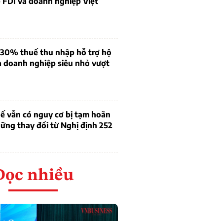
 FDI và doanh nghiệp Việt
 30% thuế thu nhập hỗ trợ hộ
à doanh nghiệp siêu nhỏ vượt
ế vẫn có nguy cơ bị tạm hoãn
ững thay đổi từ Nghị định 252
Đọc nhiều