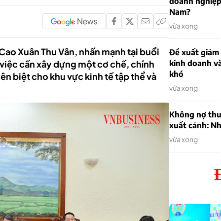
doanh nghiệp
Nam?
vừa xong
 Cao Xuân Thu Vân, nhấn mạnh tại buổi
Đề xuất giảm
 việc cần xây dựng một cơ chế, chính
kinh doanh v
khó
ên biệt cho khu vực kinh tế tập thể và
vừa xong
Không nợ thu
xuất cảnh: Nh
vừa xong