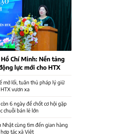
 Hồ Chí Minh: Nền tảng
 động lực mới cho HTX
ế mở lối, tuân thủ pháp lý giữ
 HTX vươn xa
 còn 6 ngày để chốt cơ hội gặp
ác chuỗi bán lẻ lớn
n Nhật cùng tìm đến gian hàng
 hợp tác xã Việt