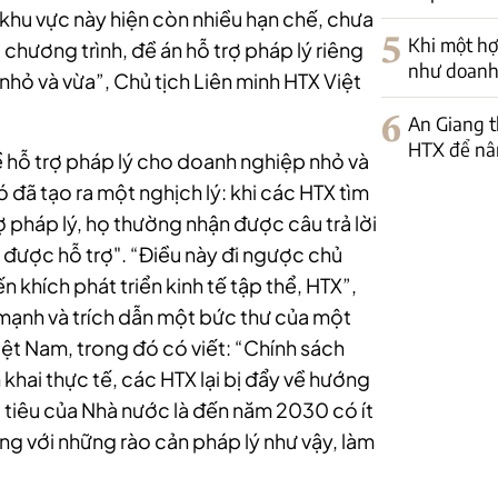
 khu vực này hiện còn nhiều hạn chế, chưa
5
Khi một hợ
 chương trình, đề án hỗ trợ pháp lý riêng
như doanh
nhỏ và vừa”, Chủ tịch Liên minh HTX Việt
6
An Giang t
HTX để nân
 hỗ trợ pháp lý cho doanh nghiệp nhỏ và
 đã tạo ra một nghịch lý: khi các HTX tìm
pháp lý, họ thường nhận được câu trả lời
 được hỗ trợ". “Điều này đi ngược chủ
khích phát triển kinh tế tập thể, HTX”,
mạnh và trích dẫn một bức thư của một
ệt Nam, trong đó có viết: “Chính sách
n khai thực tế, các HTX lại bị đẩy về hướng
 tiêu của Nhà nước là đến năm 2030 có ít
g với những rào cản pháp lý như vậy, làm