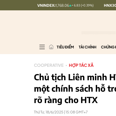
VNINDEX:
1,768.06
HNX30:
455.12
+0.5%)
+ 6.83 (+0.39%)
+
TIÊU ĐIỂM
TÀI CHÍNH
CHỨNG 
COOPERATIVE
HỢP TÁC XÃ
Chủ tịch Liên minh 
một chính sách hỗ tr
rõ ràng cho HTX
Thứ Tư, 18/6/2025 | 15:08 GMT+7