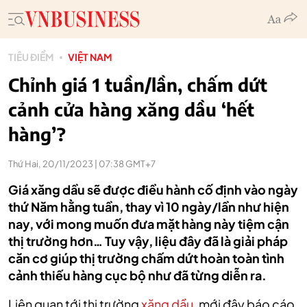
TIÊU ĐIỂM
VIỆT NAM
Chỉnh giá 1 tuần/lần, chấm dứt
cảnh cửa hàng xăng dầu ‘hết
hàng’?
Thứ Hai, 20/11/2023 | 07:38 GMT+7
Giá xăng dầu sẽ được điều hành cố định vào ngày
thứ Năm hằng tuần, thay vì 10 ngày/lần như hiện
nay, với mong muốn đưa mặt hàng này tiệm cận
thị trường hơn… Tuy vậy, liệu đây đã là giải pháp
căn cơ giúp thị trường chấm dứt hoàn toàn tình
cảnh thiếu hàng cục bộ như đã từng diễn ra.
Liên quan tới thị trường
xăng dầu
, mới đây báo cáo