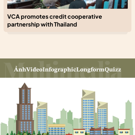
VCA promotes credit cooperative
partnership with Thailand
Ảnh
Video
Infographic
Longform
Quizz