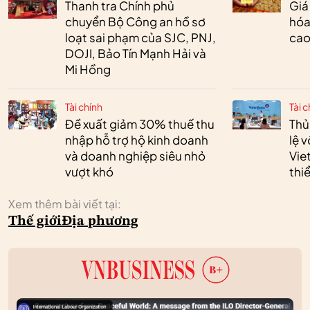
Thanh tra Chính phủ
Giá
chuyển Bộ Công an hồ sơ
hóa
loạt sai phạm của SJC, PNJ,
cao
DOJI, Bảo Tín Mạnh Hải và
Mi Hồng
Tài chính
Tài c
Đề xuất giảm 30% thuế thu
Thủ
nhập hỗ trợ hộ kinh doanh
lệ 
và doanh nghiệp siêu nhỏ
Vie
vượt khó
thi
Xem thêm bài viết tại:
Thế giới
Địa phương