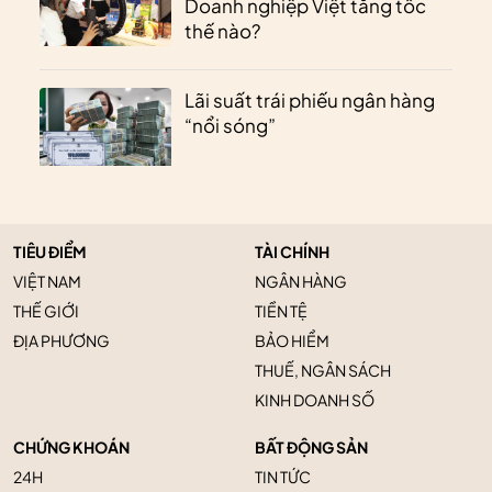
Doanh nghiệp Việt tăng tốc
thế nào?
Lãi suất trái phiếu ngân hàng
“nổi sóng”
TIÊU ĐIỂM
TÀI CHÍNH
VIỆT NAM
NGÂN HÀNG
THẾ GIỚI
TIỀN TỆ
ĐỊA PHƯƠNG
BẢO HIỂM
THUẾ, NGÂN SÁCH
KINH DOANH SỐ
CHỨNG KHOÁN
BẤT ĐỘNG SẢN
24H
TIN TỨC