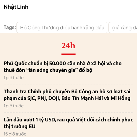
Nhật Linh
Tags:
Bộ Công Thương điều hành xăng dầu
giá xăng 
24h
Phú Quốc chuẩn bị 50.000 căn nhà ở xã hội và cho
thuê đón “làn sóng chuyên gia” đổ bộ
1 giờ trước
Thanh tra Chính phủ chuyển Bộ Công an hồ sơ loạt sai
phạm của SJC, PNJ, DOJI, Bảo Tín Mạnh Hải và Mi Hồng
1 giờ trước
Lần đầu vượt 1 tỷ USD, rau quả Việt đổi cách chinh phục
thị trường EU
15 giờ trước