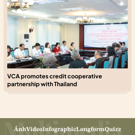
VCA promotes credit cooperative
partnership with Thailand
Ảnh
Video
Infographic
Longform
Quizz