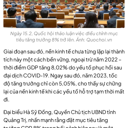
Ngày 15.2, Quốc hội thảo luận việc điều chỉnh mục
tiêu tăng trưởng 8% trở lên. Ảnh: Quochoi.vn
Giai đoạn sau đó, nền kinh tế chưa từng lặp lại thành
tích này một cách bền vững, ngoại trừ năm 2022 –
thời điểm GDP tăng 8,02% do yếu tố phục hồi sau
đại dịch COVID-19. Ngay sau đó, năm 2023, tốc
độ tăng trưởng chỉ còn 5,05%, cho thấy sự chững
lại của nền kinh tế khi các yếu tố hỗ trợ tạm thời mất
đi.
Đại biểu Hà Sỹ Đồng, Quyền Chủ tịch UBND tỉnh
Quảng Trị, nhấn mạnh rằng đặt mục tiêu tăng
trưởng GDP 8% trong bối cảnh hiện nay là một