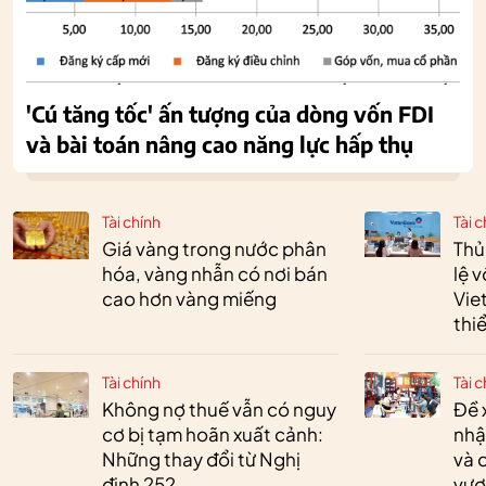
'Cú tăng tốc' ấn tượng của dòng vốn FDI
và bài toán nâng cao năng lực hấp thụ
Tài chính
Tài c
Giá vàng trong nước phân
Thủ
hóa, vàng nhẫn có nơi bán
lệ 
cao hơn vàng miếng
Vie
thi
Tài chính
Tài c
Không nợ thuế vẫn có nguy
Đề 
cơ bị tạm hoãn xuất cảnh:
nhậ
Những thay đổi từ Nghị
và 
định 252
vượ