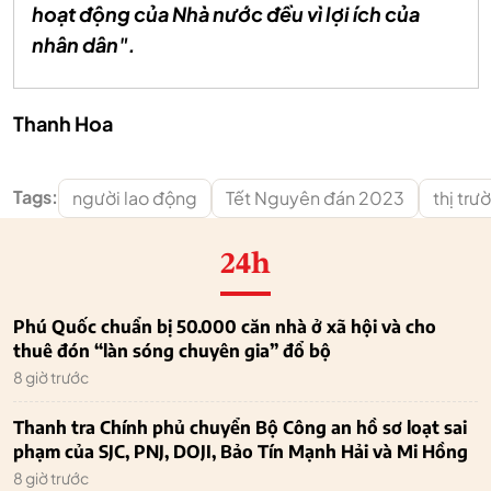
hoạt động của Nhà nước đều vì lợi ích của
nhân dân".
Thanh Hoa
Tags:
người lao động
Tết Nguyên đán 2023
thị trư
24h
Phú Quốc chuẩn bị 50.000 căn nhà ở xã hội và cho
thuê đón “làn sóng chuyên gia” đổ bộ
8 giờ trước
Thanh tra Chính phủ chuyển Bộ Công an hồ sơ loạt sai
phạm của SJC, PNJ, DOJI, Bảo Tín Mạnh Hải và Mi Hồng
8 giờ trước