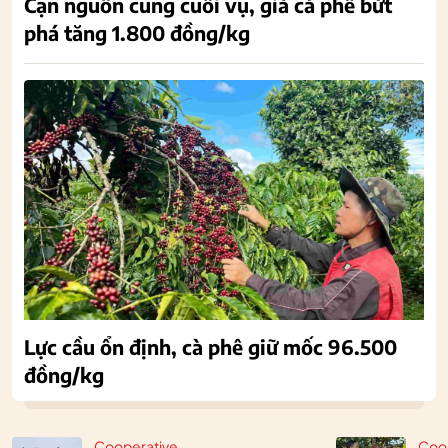
Cạn nguồn cung cuối vụ, giá cà phê bứt
phá tăng 1.800 đồng/kg
Lực cầu ổn định, cà phê giữ mốc 96.500
đồng/kg
Cooperative
Coo