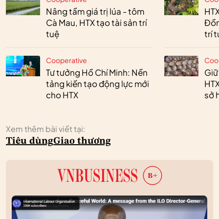
Nâng tầm giá trị lúa - tôm
HTX
Cà Mau, HTX tạo tài sản trí
Đồn
tuệ
trí 
Cooperative
Coo
Tư tưởng Hồ Chí Minh: Nền
Giữ
tảng kiến tạo động lực mới
HTX
cho HTX
sở h
Xem thêm bài viết tại:
Tiêu dùng
Giao thương