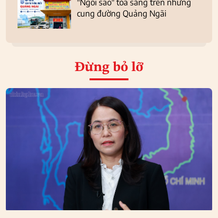
"Ngôi sao" tỏa sáng trên những
cung đường Quảng Ngãi
Đừng bỏ lỡ