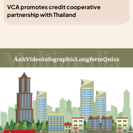
VCA promotes credit cooperative
partnership with Thailand
Ảnh
Video
Infographic
Longform
Quizz