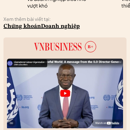
vượt khó
thi
Xem thêm bài viết tại:
Chứng khoán
Doanh nghiệp