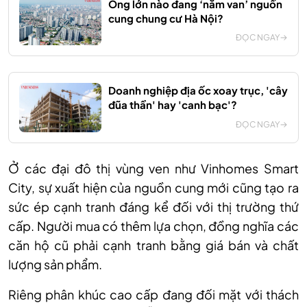
Ông lớn nào đang ‘nắm van’ nguồn
cung chung cư Hà Nội?
ĐỌC NGAY
Doanh nghiệp địa ốc xoay trục, 'cây
đũa thần' hay 'canh bạc'?
ĐỌC NGAY
Ở các đại đô thị vùng ven như Vinhomes Smart
City, sự xuất hiện của nguồn cung mới cũng tạo ra
sức ép cạnh tranh đáng kể đối với thị trường thứ
cấp. Người mua có thêm lựa chọn, đồng nghĩa các
căn hộ cũ phải cạnh tranh bằng giá bán và chất
lượng sản phẩm.
Riêng phân khúc cao cấp đang đối mặt với thách