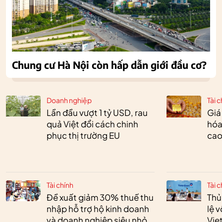
Chung cư Hà Nội còn hấp dẫn giới đầu cơ?
Doanh nghiệp
Tài c
Lần đầu vượt 1 tỷ USD, rau
Giá
quả Việt đổi cách chinh
hóa
phục thị trường EU
cao
Tài chính
Tài c
Đề xuất giảm 30% thuế thu
Thủ
nhập hỗ trợ hộ kinh doanh
lệ 
và doanh nghiệp siêu nhỏ
Vie