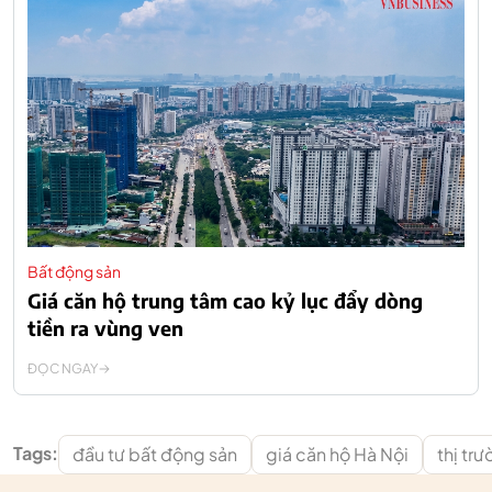
Bất động sản
Giá căn hộ trung tâm cao kỷ lục đẩy dòng
tiền ra vùng ven
ĐỌC NGAY
Tags:
đầu tư bất động sản
giá căn hộ Hà Nội
thị tr