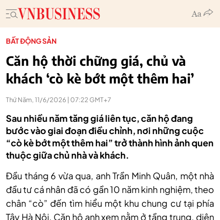
BẤT ĐỘNG SẢN
Căn hộ thời chững giá, chủ và
khách ‘cò kè bớt một thêm hai’
Thứ Năm, 11/6/2026 | 07:22 GMT+7
Sau nhiều năm tăng giá liên tục, căn hộ đang
bước vào giai đoạn điều chỉnh, nơi những cuộc
“cò kè bớt một thêm hai” trở thành hình ảnh quen
thuộc giữa chủ nhà và khách.
Đầu tháng 6 vừa qua, anh Trần Minh Quân, một nhà
đầu tư cá nhân đã có gần 10 năm kinh nghiệm, theo
chân “cò” đến tìm hiểu một khu chung cư tại phía
Tây Hà Nội. Căn hộ anh xem nằm ở tầng trung, diện