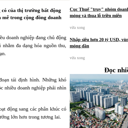
Cục Thuế "truy" nhóm doanh 
có của thị trường bất động
mỏng và thua lỗ triền miên
nh mẽ trong cộng đồng doanh
vừa xong
hiều doanh nghiệp đang chủ động
Nhập siêu hơn 20 tỷ USD, vùn
ới nhằm đa dạng hóa nguồn thu,
mỏng dần
ạn.
vừa xong
Đọc nhi
đoạn tái định hình. Những khó
ộc nhiều doanh nghiệp phải nhìn
oạt động sang các phân khúc có
ưởng lớn hơn trong tương lai.