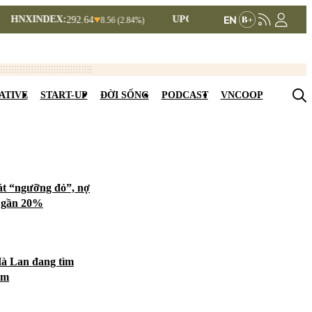
EX:
UPCOMINDEX:
292.64
127.17
8.56 (2.84%)
+ 0.03 (+0.02%)
ATIVE
START-UP
ĐỜI SỐNG
PODCAST
VNCOOP
át “ngưỡng đỏ”, nợ
t gần 20%
Hà Lan đang tìm
am