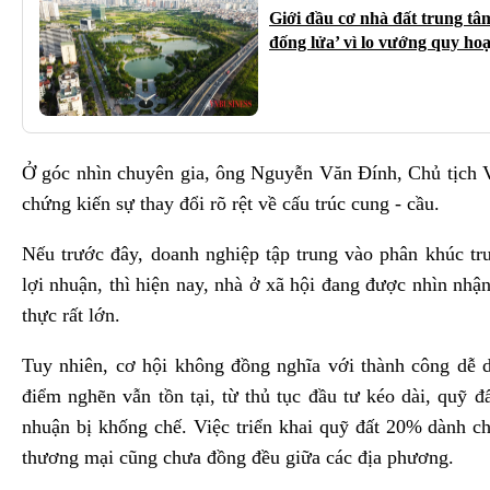
Giới đầu cơ nhà đất trung tâ
đống lửa’ vì lo vướng quy ho
Ở góc nhìn chuyên gia, ông Nguyễn Văn Đính, Chủ tịch 
chứng kiến sự thay đổi rõ rệt về cấu trúc cung - cầu.
Nếu trước đây, doanh nghiệp tập trung vào phân khúc tr
lợi nhuận, thì hiện nay, nhà ở xã hội đang được nhìn nhậ
thực rất lớn.
Tuy nhiên, cơ hội không đồng nghĩa với thành công dễ 
điểm nghẽn vẫn tồn tại, từ thủ tục đầu tư kéo dài, quỹ đ
nhuận bị khống chế. Việc triển khai quỹ đất 20% dành ch
thương mại cũng chưa đồng đều giữa các địa phương.