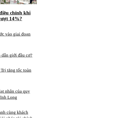
điều chỉnh khi
 vượt 14%?
ớc vào giai đoạn
 dẫn giới đầu cơ?
rị tăng tốc toàn
ạt nhân của quy
 Vĩnh Long
ành cùng khách