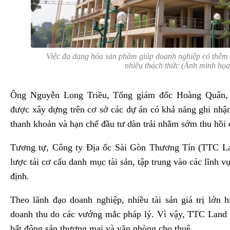
Việc đa dạng hóa sản phẩm giúp doanh nghiệp có thêm 
nhiều thách thức (Ảnh minh họa
Ông Nguyễn Long Triều, Tổng giám đốc Hoàng Quân, 
được xây dựng trên cơ sở các dự án có khả năng ghi nhận 
thanh khoản và hạn chế đầu tư dàn trải nhằm sớm thu hồi 
Tương tự, Công ty Địa ốc Sài Gòn Thương Tín (TTC La
lược tái cơ cấu danh mục tài sản, tập trung vào các lĩnh 
định.
Theo lãnh đạo doanh nghiệp, nhiều tài sản giá trị lớn 
doanh thu do các vướng mắc pháp lý. Vì vậy, TTC Land 
bất động sản thương mại và văn phòng cho thuê.