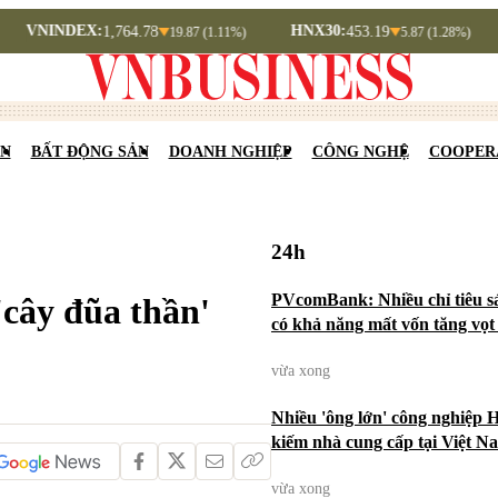
EX:
HNX30:
HNXIND
1,764.78
453.19
19.87 (1.11%)
5.87 (1.28%)
N
BẤT ĐỘNG SẢN
DOANH NGHIỆP
CÔNG NGHỆ
COOPER
24h
PVcomBank: Nhiều chỉ tiêu s
'cây đũa thần'
có khả năng mất vốn tăng vọ
vừa xong
Nhiều 'ông lớn' công nghiệp 
kiếm nhà cung cấp tại Việt N
vừa xong