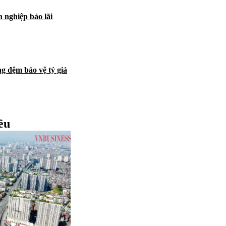
nghiệp báo lãi
g đệm bảo vệ tỷ giá
ều