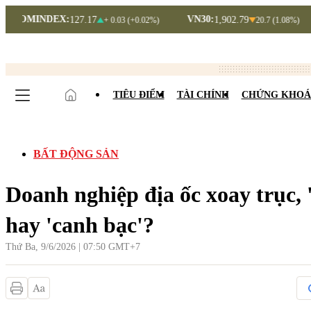
DEX:
VN30:
VNIND
127.17
1,902.79
+ 0.03 (+0.02%)
20.7 (1.08%)
TIÊU ĐIỂM
TÀI CHÍNH
CHỨNG KHOÁ
BẤT ĐỘNG SẢN
Doanh nghiệp địa ốc xoay trục, 
hay 'canh bạc'?
Thứ Ba, 9/6/2026 | 07:50 GMT+7