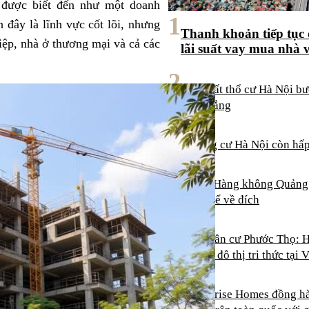
 được biết đến như một doanh
1
 đây là lĩnh vực cốt lõi, nhưng
Thanh khoản tiếp tục 
iệp, nhà ở thương mại và cả các
lãi suất vay mua nhà
2
Nhà đất thổ cư Hà Nội bư
trầm lắng
3
Chung cư Hà Nội còn hấp
4
Cảng Hàng không Quảng T
diện để về đích
5
Khu dân cư Phước Thọ: H
hoạch đô thị tri thức tại
6
Masterise Homes đồng h