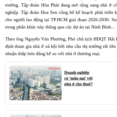
trường. Tập đoàn Hòa Phát đang mở rộng sang nhà ở c
nghiệp. Tập đoàn Hoa Sen công bố kế hoạch phát triển 
cho người lao động tại TP.HCM giai đoạn 2026-2030. Su
trong phân khúc này thông qua các dự án tại Ninh Bình...
Theo ông Nguyễn Văn Phương, Phó chủ tịch HĐQT Hải Ph
định tham gia nhà ở xã hội bởi nhu cầu thị trường rất lớn
nhuận thấp hơn đáng kể so với nhà ở thương mại.
Doanh nghiệp
có ‘mặn mà’ với
nhà ở cho thuê?