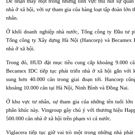
Dễ nhận thấy một trong những lĩnh vực thu hút sự quan
nhà ở xã hội, với sự tham gia của hàng loạt tập đoàn lớn 
nhân.
Ở khối doanh nghiệp nhà nước, Tổng công ty Đầu tư ph
Tổng công ty Xây dựng Hà Nội (Hancorp) và Becamex 
nhà ở xã hội.
Trong đó, HUD đặt mục tiêu cung cấp khoảng 9.000 că
Becamex IDC tiếp tục phát triển nhà ở xã hội gắn với 
sung hơn 40.000 căn trong giai đoạn tới. Hancorp cũn
khoảng 10.000 căn tại Hà Nội, Ninh Bình và Đồng Nai.
Ở khu vực tư nhân, sự tham gia của những tên tuổi lớn
phân khúc này. Vingroup gây chú ý với thương hiệu Hap
500.000 căn nhà ở xã hội trên phạm vi cả nước.
Viglacera tiếp tục giữ vai trò một trong những nhà phát 