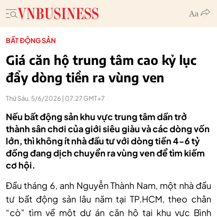
BẤT ĐỘNG SẢN
Giá căn hộ trung tâm cao kỷ lục
đẩy dòng tiền ra vùng ven
Thứ Sáu, 5/6/2026 | 07:27 GMT+7
Nếu bất động sản khu vực trung tâm dần trở
thành sân chơi của giới siêu giàu và các dòng vốn
lớn, thì không ít nhà đầu tư với dòng tiền 4-6 tỷ
đồng đang dịch chuyển ra vùng ven để tìm kiếm
cơ hội.
Đầu tháng 6, anh Nguyễn Thành Nam, một nhà đầu
tư bất động sản lâu năm tại TP.HCM, theo chân
“cò” tìm về một dự án căn hộ tại khu vực Bình