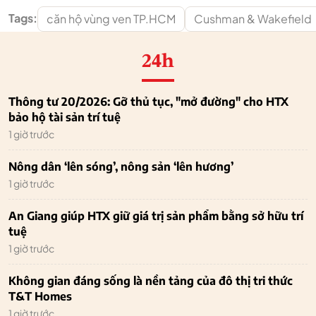
Tags:
căn hộ vùng ven TP.HCM
Cushman & Wakefield
24h
Thông tư 20/2026: Gỡ thủ tục, "mở đường" cho HTX
bảo hộ tài sản trí tuệ
1 giờ trước
Nông dân ‘lên sóng’, nông sản ‘lên hương’
1 giờ trước
An Giang giúp HTX giữ giá trị sản phẩm bằng sở hữu trí
tuệ
1 giờ trước
Không gian đáng sống là nền tảng của đô thị tri thức
T&T Homes
1 giờ trước