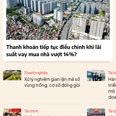
Thanh khoản tiếp tục điều chỉnh khi lãi
suất vay mua nhà vượt 14%?
Doanh nghiệp
Tài c
Xử lý nghiêm gian lận mã số
Hàn
vùng trồng, cơ sở đóng gói
tri
mô 
doa
Tài chính
Tài c