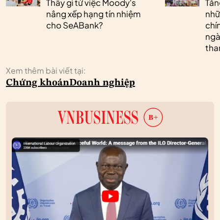
Thấy gì từ việc Moody's
Tăn
nâng xếp hạng tín nhiệm
nhữ
cho SeABank?
chí
ngà
tha
Xem thêm bài viết tại:
Chứng khoán
Doanh nghiệp