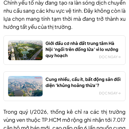
Chính yếu tố này đang tạo ra làn sóng dịch chuyển
nhu cầu sang các khu vực vệ tinh. Đây không còn là
lựa chọn mang tính tạm thời mà đang trở thành xu
hướng tất yếu của thị trường.
Giới đầu cơ nhà đất trung tâm Hà
Nội ‘ngồi trên đống lửa’ vì lo vướng
quy hoạch
ĐỌC NGAY
Cung nhiều, cầu ít, bất động sản đối
diện ‘khủng hoảng thừa’?
ĐỌC NGAY
Trong quý I/2026, thống kê chỉ ra các thị trường
vùng ven thuộc TP.HCM mở rộng ghi nhận tới 7.017
căn hộ mở bán mới, cao gấp gần 6 lần nguồn cung