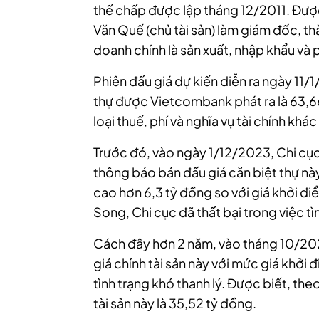
thế chấp được lập tháng 12/2011. Đượ
Văn Quế (chủ tài sản) làm giám đốc, t
doanh chính là sản xuất, nhập khẩu và 
Phiên đấu giá dự kiến diễn ra ngày 11/
thự được Vietcombank phát ra là 63,6
loại thuế, phí và nghĩa vụ tài chính khá
Trước đó, vào ngày 1/12/2023, Chi cục
thông báo bán đấu giá căn biệt thự này
cao hơn 6,3 tỷ đồng so với giá khởi 
Song, Chi cục đã thất bại trong việc tì
Cách đây hơn 2 năm, vào tháng 10/20
giá chính tài sản này với mức giá khởi 
tình trạng khó thanh lý. Được biết, the
tài sản này là 35,52 tỷ đồng.