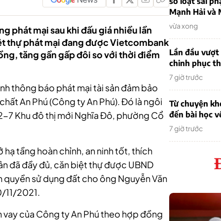
sơ loạt sai ph
Mạnh Hải và 
vừa xong
g phát mại sau khi đấu giá nhiều lần
ệt thự phát mại đang được Vietcombank
Lần đầu vượt 
ồng, tăng gần gấp đôi so với thời điểm
chinh phục th
7 giờ trước
nh thông báo phát mại tài sản đảm bảo
hất An Phú (Công ty An Phú). Đó là ngôi
Từ chuyện khở
BT2-7 Khu đô thị mới Nghĩa Đô, phường Cổ
đến bài học v
7 giờ trước
 hạ tầng hoàn chỉnh, an ninh tốt, thích
 sản đã đầy đủ, căn biệt thự được UBND
n quyền sử dụng đất cho ông Nguyễn Văn
0/11/2021.
n vay của Công ty An Phú theo hợp đồng