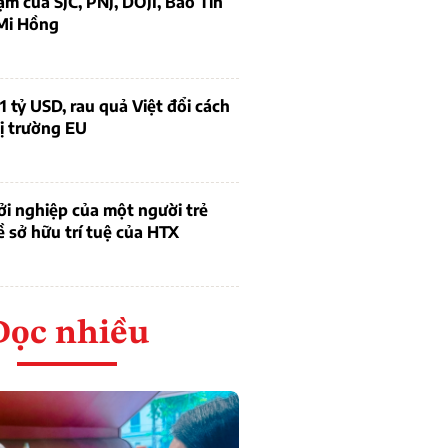
ạm của SJC, PNJ, DOJI, Bảo Tín
Mi Hồng
1 tỷ USD, rau quả Việt đổi cách
ị trường EU
i nghiệp của một người trẻ
ề sở hữu trí tuệ của HTX
Đọc nhiều