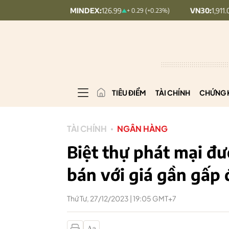
UPCOMINDEX:
126.99
VN30:
1,911.09
+ 0.29 (+0.23%)
+ 9.45 (+
TIÊU ĐIỂM
TÀI CHÍNH
CHỨNG 
TÀI CHÍNH
NGÂN HÀNG
Biệt thự phát mại đ
bán với giá gần gấp 
Thứ Tư, 27/12/2023 | 19:05 GMT+7