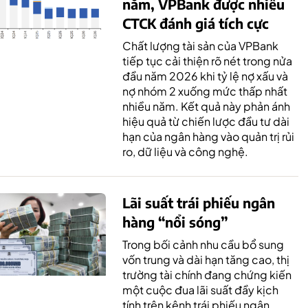
năm, VPBank được nhiều
CTCK đánh giá tích cực
Chất lượng tài sản của VPBank
tiếp tục cải thiện rõ nét trong nửa
đầu năm 2026 khi tỷ lệ nợ xấu và
nợ nhóm 2 xuống mức thấp nhất
nhiều năm. Kết quả này phản ánh
hiệu quả từ chiến lược đầu tư dài
hạn của ngân hàng vào quản trị rủi
ro, dữ liệu và công nghệ.
Lãi suất trái phiếu ngân
hàng “nổi sóng”
Trong bối cảnh nhu cầu bổ sung
vốn trung và dài hạn tăng cao, thị
trường tài chính đang chứng kiến
một cuộc đua lãi suất đầy kịch
tính trên kênh trái phiếu ngân