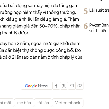
 của bất động sản này hiện đã tăng gần
5
Lãi suất t
 trường hợp hiếm thấy vì thông thường,
khi đấu giá nhiều lần đều giảm giá. Thậm
6
PVcomBank
ân hàng giảm giá đến 50-70%, chấp nhận
số chỉ tiêu
 thanh lý được.
h đây hơn 2 năm, ngoài mức giá khởi điểm
 của căn biệt thự không được công bố. Do
 cả ở 2 lần rao bán nằm ở tính pháp lý của
át mãi
rao bán
tài sản
Vietcombank