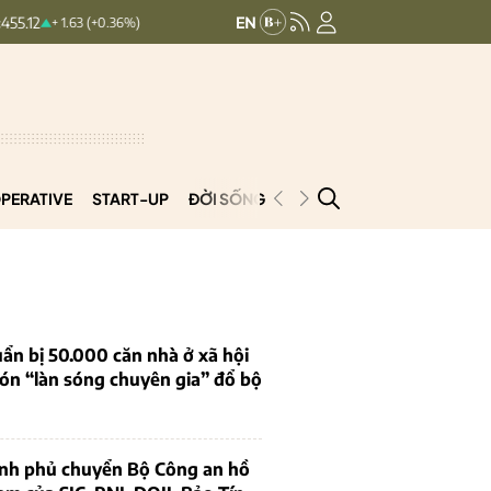
HNXINDEX:
293.44
UPCOMINDEX:
 1.63 (+0.36%)
+ 0.25 (+0.09%)
PERATIVE
START-UP
ĐỜI SỐNG
PODCAST
VNCOOP
ẩn bị 50.000 căn nhà ở xã hội
ón “làn sóng chuyên gia” đổ bộ
ính phủ chuyển Bộ Công an hồ