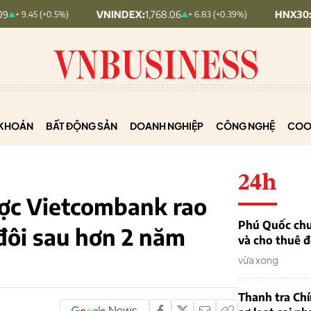
VNINDEX:
1,768.06
HNX30:
455.12
0.5%)
+ 6.83 (+0.39%)
+
KHOÁN
BẤT ĐỘNG SẢN
DOANH NGHIỆP
CÔNG NGHỆ
COO
24h
ược Vietcombank rao
Phú Quốc chu
đôi sau hơn 2 năm
và cho thuê đ
vừa xong
Thanh tra Ch