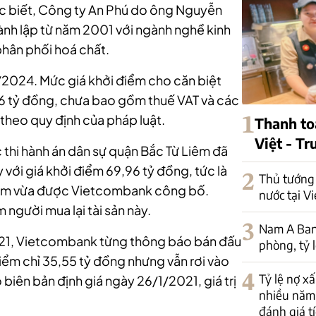
c biết, Công ty An Phú do ông Nguyễn
hành lập từ năm 2001 với ngành nghề kinh
phân phối hoá chất.
1/2024. Mức giá khởi điểm cho căn biệt
6 tỷ đồng, chưa bao gồm thuế VAT và các
c theo quy định của pháp luật.
1
Thanh to
Việt - T
 thi hành án dân sự quận Bắc Từ Liêm đã
 với giá khởi điểm 69,96 tỷ đồng, tức là
2
Thủ tướng 
điểm vừa được Vietcombank công bố.
nước tại V
m người mua lại tài sản này.
3
Nam A Ban
21, Vietcombank từng thông báo bán đấu
phòng, tỷ 
điểm chỉ 35,55 tỷ đồng nhưng vẫn rơi vào
4
Tỷ lệ nợ x
o biên bản định giá ngày 26/1/2021, giá trị
nhiều năm
đánh giá tí