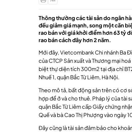
Thông thường các tài sản do ngân hàn
đều giảm giá mạnh, song một căn bi
rao bán với giá khởi điểm hơn 63 tỷ đ
rao bán cách đây hơn 2 năm.
Mới đây, Vietcombank Chi nhánh Ba Đì
của CTCP Sản xuất và Thương mại hoá c
biệt thự diện tích 300m2 tại địa chỉ 
Nhuế 1, quận Bắc Từ Liêm, Hà Nội.
Theo mô tả, bất động sản trên có cơ sở
hợp để ở và cho thuê. Pháp lý của tài
quận Bắc Từ Liêm cấp Giấy chứng nhậ
Quế và bà Cao Thị Phượng vào ngày 1
Đây cũng là tài sản đảm bảo cho khoả