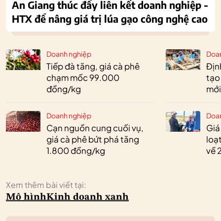
An Giang thúc đẩy liên kết doanh nghiệp -
HTX để nâng giá trị lúa gạo công nghệ cao
Doanh nghiệp
Doa
Tiếp đà tăng, giá cà phê
Định
chạm mốc 99.000
tạo
đồng/kg
mới
Doanh nghiệp
Doa
Cạn nguồn cung cuối vụ,
Giá
giá cà phê bứt phá tăng
loạ
1.800 đồng/kg
về 
Xem thêm bài viết tại:
Mô hình
Kinh doanh xanh