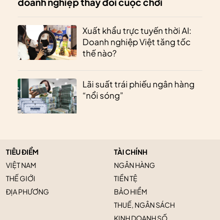
doanh nghiệp thay đổi cuộc chơi
Xuất khẩu trực tuyến thời AI:
Doanh nghiệp Việt tăng tốc
thế nào?
Lãi suất trái phiếu ngân hàng
“nổi sóng”
TIÊU ĐIỂM
TÀI CHÍNH
VIỆT NAM
NGÂN HÀNG
THẾ GIỚI
TIỀN TỆ
ĐỊA PHƯƠNG
BẢO HIỂM
THUẾ, NGÂN SÁCH
KINH DOANH SỐ