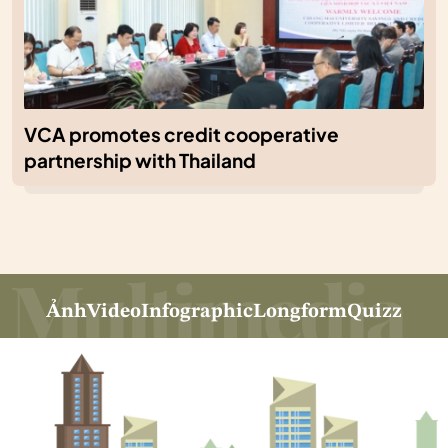
VCA promotes credit cooperative
partnership with Thailand
Ảnh
Video
Infographic
Longform
Quizz