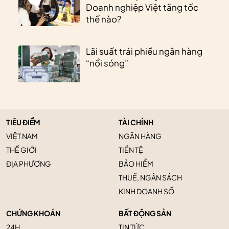
Doanh nghiệp Việt tăng tốc
thế nào?
Lãi suất trái phiếu ngân hàng
“nổi sóng”
TIÊU ĐIỂM
TÀI CHÍNH
VIỆT NAM
NGÂN HÀNG
THẾ GIỚI
TIỀN TỆ
ĐỊA PHƯƠNG
BẢO HIỂM
THUẾ, NGÂN SÁCH
KINH DOANH SỐ
CHỨNG KHOÁN
BẤT ĐỘNG SẢN
24H
TIN TỨC