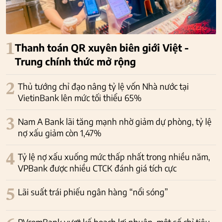
1
Thanh toán QR xuyên biên giới Việt -
Trung chính thức mở rộng
2
Thủ tướng chỉ đạo nâng tỷ lệ vốn Nhà nước tại
VietinBank lên mức tối thiểu 65%
3
Nam A Bank lãi tăng mạnh nhờ giảm dự phòng, tỷ lệ
nợ xấu giảm còn 1,47%
4
Tỷ lệ nợ xấu xuống mức thấp nhất trong nhiều năm,
VPBank được nhiều CTCK đánh giá tích cực
5
Lãi suất trái phiếu ngân hàng “nổi sóng”
PVcomBank vượt kế hoạch lợi nhuận, một số chỉ tiêu