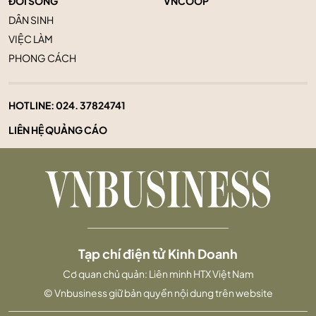
ĐỜI SỐNG
VNCOOP
DÂN SINH
VIỆC LÀM
PHONG CÁCH
HOTLINE:
024. 37824741
LIÊN HỆ QUẢNG CÁO
Tạp chí điện tử Kinh Doanh
Cơ quan chủ quản: Liên minh HTX Việt Nam
© Vnbusiness giữ bản quyền nội dung trên website