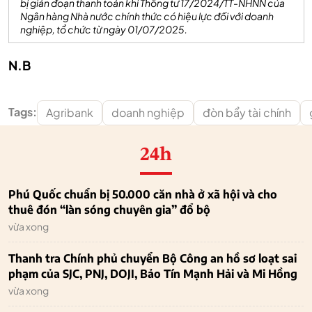
bị gián đoạn thanh toán khi Thông tư 17/2024/TT-NHNN của
Ngân hàng Nhà nước chính thức có hiệu lực đối với doanh
nghiệp, tổ chức từ ngày 01/07/2025.
N.B
Tags:
Agribank
doanh nghiệp
đòn bẩy tài chính
24h
Phú Quốc chuẩn bị 50.000 căn nhà ở xã hội và cho
thuê đón “làn sóng chuyên gia” đổ bộ
vừa xong
Thanh tra Chính phủ chuyển Bộ Công an hồ sơ loạt sai
phạm của SJC, PNJ, DOJI, Bảo Tín Mạnh Hải và Mi Hồng
vừa xong