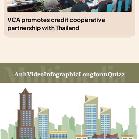
VCA promotes credit cooperative
partnership with Thailand
Ảnh
Video
Infographic
Longform
Quizz