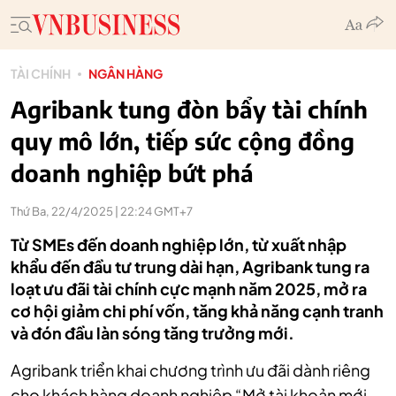
TÀI CHÍNH
NGÂN HÀNG
Agribank tung đòn bẩy tài chính
quy mô lớn, tiếp sức cộng đồng
doanh nghiệp bứt phá
Thứ Ba, 22/4/2025 | 22:24 GMT+7
Từ SMEs đến doanh nghiệp lớn, từ xuất nhập
khẩu đến đầu tư trung dài hạn, Agribank tung ra
loạt ưu đãi tài chính cực mạnh năm 2025, mở ra
cơ hội giảm chi phí vốn, tăng khả năng cạnh tranh
và đón đầu làn sóng tăng trưởng mới.
Agribank triển khai chương trình ưu đãi dành riêng
cho khách hàng doanh nghiệp “Mở tài khoản mới –