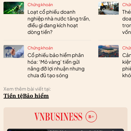
Chứng khoán
Chứ
Loạt cổ phiếu doanh
Thé
nghiệp nhà nước tăng trần,
doa
điều gì đang kích hoạt
tro
dòng tiền?
vốn
Chứng khoán
Chứ
Cổ phiếu bảo hiểm phân
Cản
hóa: ‘Mỏ vàng’ tiền gửi
kiệ
nâng đỡ lợi nhuận nhưng
phi
chưa đủ tạo sóng
khó
Xem thêm bài viết tại:
Tiền tệ
Bảo hiểm