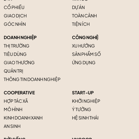
CỔ PHIẾU
DỰ ÁN
GIAO DỊCH
TOÀN CẢNH
GÓC NHÌN
TIỆN ÍCH
DOANH NGHIỆP
CÔNG NGHỆ
THỊ TRƯỜNG
XU HƯỚNG
TIÊU DÙNG
SẢN PHẨM SỐ
GIAO THƯƠNG
ỨNG DỤNG
QUẢN TRỊ
THÔNG TIN DOANH NGHIỆP
COOPERATIVE
START-UP
HỢP TÁC XÃ
KHỞI NGHIỆP
MÔ HÌNH
Ý TƯỞNG
KINH DOANH XANH
HỆ SINH THÁI
AN SINH