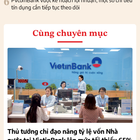
6
tín dụng cần tiếp tục theo dõi
Cùng chuyên mục
Thủ tướng chỉ đạo nâng tỷ lệ vốn Nhà
nước tại VietinBank lên mức tối thiểu 65%