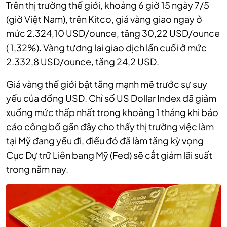
Trên thị trường thế giới, khoảng 6 giờ 15 ngày 7/5
(giờ Việt Nam), trên‏‏ Kitco, giá vàng giao ngay ở
mức 2.324,10 USD/ounce, tăng 30,22 USD/ounce
( 1,32%). Vàng tương lai giao dịch lần cuối ở mức
2.332,8 USD/ounce, tăng 24,2 USD.
Giá vàng thế giới bật tăng mạnh mẽ trước sự suy
yếu của đồng USD. Chỉ số US Dollar Index đã giảm
xuống mức thấp nhất trong khoảng 1 tháng khi báo
cáo công bố gần đây cho thấy thị trường việc làm
tại Mỹ đang yếu đi, điều đó đã làm tăng kỳ vọng
Cục Dự trữ Liên bang Mỹ (Fed) sẽ cắt giảm lãi suất
trong năm nay.