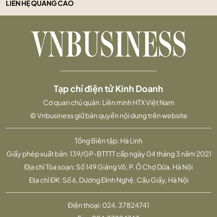
LIÊN HỆ QUẢNG CÁO
Tạp chí điện tử Kinh Doanh
Cơ quan chủ quản: Liên minh HTX Việt Nam
© Vnbusiness giữ bản quyền nội dung trên website
Tổng Biên tập: Hà Linh
Giấy phép xuất bản: 139/GP-BTTTT cấp ngày 04 tháng 3 năm 2021
Địa chỉ Tòa soạn: Số 149 Giảng Võ, P. Ô Chợ Dừa, Hà Nội
Địa chỉ ĐK: Số 6, Dương Đình Nghệ, Cầu Giấy, Hà Nội
Điện thoại:
024. 37824741