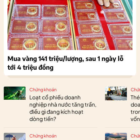
Mua vàng 141 triệu/lượng, sau 1 ngày lỗ
tới 4 triệu đồng
Chứng khoán
Chứ
Loạt cổ phiếu doanh
Thé
nghiệp nhà nước tăng trần,
doa
điều gì đang kích hoạt
tro
dòng tiền?
vốn
Chứng khoán
Chứ