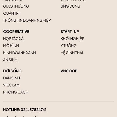
GIAO THƯƠNG
ỨNG DỤNG
QUẢN TRỊ
THÔNG TIN DOANH NGHIỆP
COOPERATIVE
START-UP
HỢP TÁC XÃ
KHỞI NGHIỆP
MÔ HÌNH
Ý TƯỞNG
KINH DOANH XANH
HỆ SINH THÁI
AN SINH
ĐỜI SỐNG
VNCOOP
DÂN SINH
VIỆC LÀM
PHONG CÁCH
HOTLINE:
024. 37824741