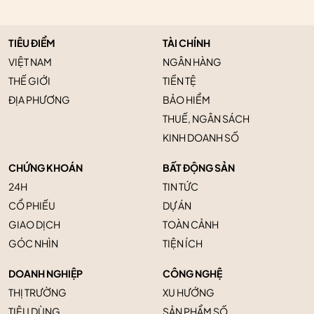
TIÊU ĐIỂM
TÀI CHÍNH
VIỆT NAM
NGÂN HÀNG
THẾ GIỚI
TIỀN TỆ
ĐỊA PHƯƠNG
BẢO HIỂM
THUẾ, NGÂN SÁCH
KINH DOANH SỐ
CHỨNG KHOÁN
BẤT ĐỘNG SẢN
24H
TIN TỨC
CỔ PHIẾU
DỰ ÁN
GIAO DỊCH
TOÀN CẢNH
GÓC NHÌN
TIỆN ÍCH
DOANH NGHIỆP
CÔNG NGHỆ
THỊ TRƯỜNG
XU HƯỚNG
TIÊU DÙNG
SẢN PHẨM SỐ