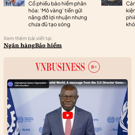
Cổ phiếu bảo hiểm phân
Cản
hóa: ‘Mỏ vàng’ tiền gửi
kiệ
nâng đỡ lợi nhuận nhưng
phi
chưa đủ tạo sóng
khó
Xem thêm bài viết tại:
Ngân hàng
Bảo hiểm