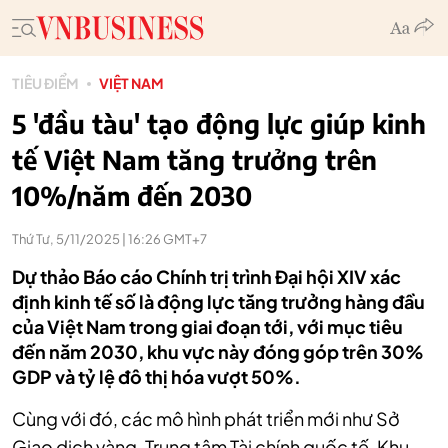
TIÊU ĐIỂM
VIỆT NAM
5 'đầu tàu' tạo động lực giúp kinh
tế Việt Nam tăng trưởng trên
10%/năm đến 2030
Thứ Tư, 5/11/2025 | 16:26 GMT+7
Dự thảo Báo cáo Chính trị trình Đại hội XIV xác
định kinh tế số là động lực tăng trưởng hàng đầu
của Việt Nam trong giai đoạn tới, với mục tiêu
đến năm 2030, khu vực này đóng góp trên 30%
GDP và tỷ lệ đô thị hóa vượt 50%.
Cùng với đó, các mô hình phát triển mới như Sở
Giao dịch vàng, Trung tâm Tài chính quốc tế, Khu