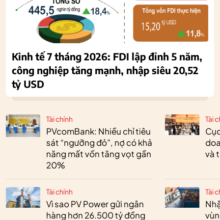
Kinh tế 7 tháng 2026: FDI lập đỉnh 5 năm,
công nghiệp tăng mạnh, nhập siêu 20,52
tỷ USD
Tài chính
Tài c
PVcomBank: Nhiều chỉ tiêu
Cục
sát “ngưỡng đỏ”, nợ có khả
doa
năng mất vốn tăng vọt gần
và 
20%
Tài chính
Tài c
Vì sao PV Power gửi ngân
Nhậ
hàng hơn 26.500 tỷ đồng
vùn