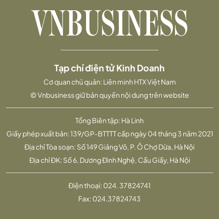
Tạp chí điện tử Kinh Doanh
Cơ quan chủ quản: Liên minh HTX Việt Nam
© Vnbusiness giữ bản quyền nội dung trên website
Tổng Biên tập: Hà Linh
Giấy phép xuất bản: 139/GP-BTTTT cấp ngày 04 tháng 3 năm 2021
Địa chỉ Tòa soạn: Số 149 Giảng Võ, P. Ô Chợ Dừa, Hà Nội
Địa chỉ ĐK: Số 6, Dương Đình Nghệ, Cầu Giấy, Hà Nội
Điện thoại:
024. 37824741
Fax:
024.37824743