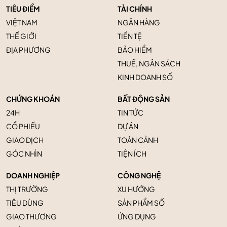
TIÊU ĐIỂM
TÀI CHÍNH
VIỆT NAM
NGÂN HÀNG
THẾ GIỚI
TIỀN TỆ
ĐỊA PHƯƠNG
BẢO HIỂM
THUẾ, NGÂN SÁCH
KINH DOANH SỐ
CHỨNG KHOÁN
BẤT ĐỘNG SẢN
24H
TIN TỨC
CỔ PHIẾU
DỰ ÁN
GIAO DỊCH
TOÀN CẢNH
GÓC NHÌN
TIỆN ÍCH
DOANH NGHIỆP
CÔNG NGHỆ
THỊ TRƯỜNG
XU HƯỚNG
TIÊU DÙNG
SẢN PHẨM SỐ
GIAO THƯƠNG
ỨNG DỤNG