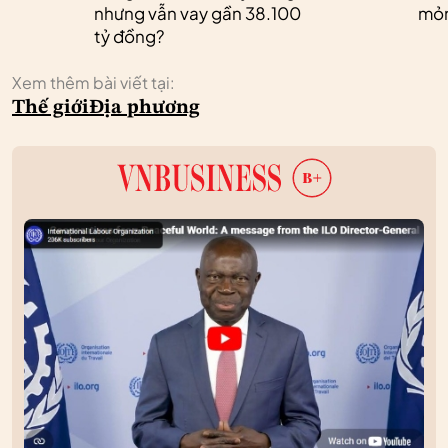
nhưng vẫn vay gần 38.100
mỏ
tỷ đồng?
Xem thêm bài viết tại:
Thế giới
Địa phương