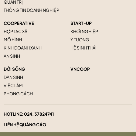
QUẢN TRỊ
THÔNG TIN DOANH NGHIỆP
COOPERATIVE
START-UP
HỢP TÁC XÃ
KHỞI NGHIỆP
MÔ HÌNH
Ý TƯỞNG
KINH DOANH XANH
HỆ SINH THÁI
AN SINH
ĐỜI SỐNG
VNCOOP
DÂN SINH
VIỆC LÀM
PHONG CÁCH
HOTLINE:
024. 37824741
LIÊN HỆ QUẢNG CÁO