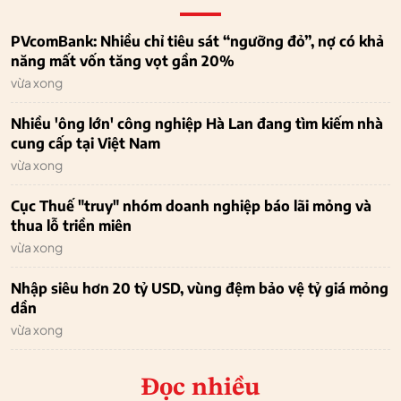
PVcomBank: Nhiều chỉ tiêu sát “ngưỡng đỏ”, nợ có khả
năng mất vốn tăng vọt gần 20%
vừa xong
Nhiều 'ông lớn' công nghiệp Hà Lan đang tìm kiếm nhà
cung cấp tại Việt Nam
vừa xong
Cục Thuế "truy" nhóm doanh nghiệp báo lãi mỏng và
thua lỗ triền miên
vừa xong
Nhập siêu hơn 20 tỷ USD, vùng đệm bảo vệ tỷ giá mỏng
dần
vừa xong
Đọc nhiều