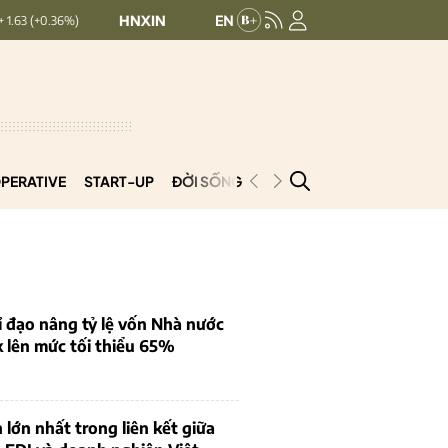
HNXINDEX:
293.44
UPCOMINDEX:
126.99
)
+ 0.25 (+0.09%)
PERATIVE
START-UP
ĐỜI SỐNG
PODCAST
VNCOOP
 đạo nâng tỷ lệ vốn Nhà nước
k lên mức tối thiểu 65%
 lớn nhất trong liên kết giữa