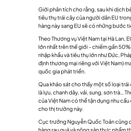
Giới phân tích cho rằng, sau khi dịch
tiêu thụ trái cây của người dân EU tron
hàng này sang EU sẽ có những bước ti
Theo Thương vụ Việt Nam tại Hà Lan, EU 
lớn nhất trên thế giới - chiếm gần 50%
nhập khẩu và tiêu thụ lớn như Đức, Phá
định thương mại riêng với Việt Nam) m
quốc gia phát triển.
Qua khảo sát cho thấy một số loại trái
là lựu, chanh dây, vải, sung, sơn trà…
của Việt Nam có thể tận dụng nhu cầu
cho thị trường này.
Cục trưởng Nguyễn Quốc Toản cũng cho
hàng rau quả và nông sản thực phẩm t