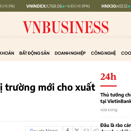
VNINDEX:
1,768.06
HNX30:
455.12
+ 6.83 (+0.39%)
+ 1.63 (+0.36%
KHOÁN
BẤT ĐỘNG SẢN
DOANH NGHIỆP
CÔNG NGHỆ
COO
24h
hị trường mới cho xuất
Thủ tướng chỉ
tại VietinBan
vừa xong
Đâu là rào cản