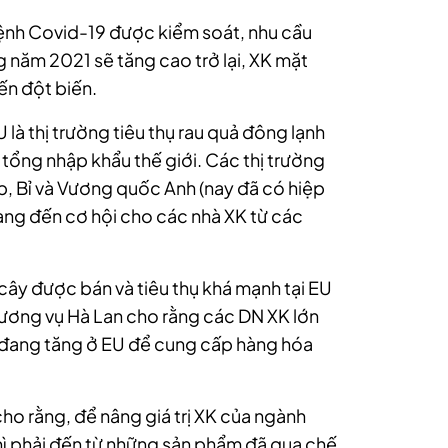
 bệnh Covid-19 được kiểm soát, nhu cầu
g năm 2021 sẽ tăng cao trở lại, XK mặt
ến đột biến.
là thị trường tiêu thụ rau quả đông lạnh
 tổng nhập khẩu thế giới. Các thị trường
p, Bỉ và Vương quốc Anh (nay đã có hiệp
ang đến cơ hội cho các nhà XK từ các
 cây được bán và tiêu thụ khá mạnh tại EU
 Thương vụ Hà Lan cho rằng các DN XK lớn
 đang tăng ở EU để cung cấp hàng hóa
 rằng, để nâng giá trị XK của ngành
hì phải đến từ những sản phẩm đã qua chế