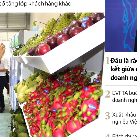
 số tầng lớp khách hàng khác.
1
Đâu là rà
kết giữa
doanh ng
2
EVFTA bướ
doanh nghi
3
Xuất khẩu 
nghiệp Việ
Fitch chỉ r