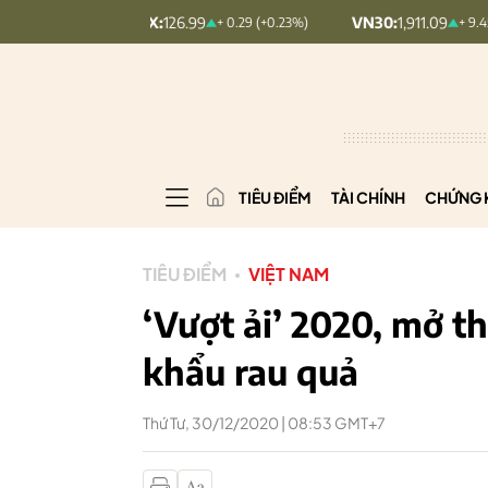
OMINDEX:
126.99
VN30:
1,911.09
+ 0.29 (+0.23%)
+ 9.45 (+0.5%)
TIÊU ĐIỂM
TÀI CHÍNH
CHỨNG 
TIÊU ĐIỂM
VIỆT NAM
‘Vượt ải’ 2020, mở t
khẩu rau quả
Thứ Tư, 30/12/2020 | 08:53 GMT+7