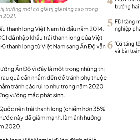
4
trưởng hai
hị trường mới có giá trị gia tăng cao trong
 2021.
5
FDI tăng m
nghiệp phải
ẩu thanh long Việt Nam từ đầu năm 2014.
CI đã nhập khẩu trái thanh long của Việt
6
'Cú tăng t
XK) thanh long từ Việt Nam sang Ấn Độ vẫn
và bài toá
trường Ấn Độ vì đây là một trong những thị
XK rau quả cần nhắm đến để tránh phụ thuộc
hằm tránh các rủi ro như trong năm 2020
ững vướng mắc phát sinh.
 Quốc nên trái thanh long (chiếm hơn 35%
o nước này đã giảm mạnh, làm ảnh hưởng
ăm 2020.
hanh long Việt Nam lại được đánh giá là