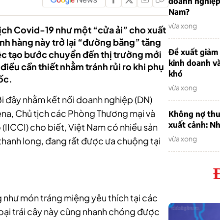
doanh nghiệp
Nam?
vừa xong
dịch Covid-19 như một “cửa ải” cho xuất
ành hàng này trở lại “đường băng” tăng
Đề xuất giảm
ệc tạo bước chuyển đến thị trường mới
kinh doanh v
à điều cần thiết nhằm tránh rủi ro khi phụ
khó
ốc.
vừa xong
i đây nhằm kết nối doanh nghiệp (DN)
ena, Chủ tịch các Phòng Thương mại và
Không nợ thu
xuất cảnh: Nh
IICCI) cho biết, Việt Nam có nhiều sản
vừa xong
 thanh long, đang rất được ưa chuộng tại
 như món tráng miệng yêu thích tại các
loại trái cây này cũng nhanh chóng được