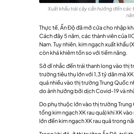
Xuất khẩu trái cây cần hướng đến các t
năm
Thực tế, Ấn Độ đã mở cửa cho nhập kh
Cách đây 5 năm, các thành viên của IIC
Nam. Tuy nhiên, kim ngạch xuất khẩu (
còn khá khiêm tốn so với tiềm năng.
Sở dĩ nhắc đến trái thanh long vào thị 
trường tiêu thụ lớn với 1,3 tỷ dân mà 
quá nhiều vào thị trường Trung Quốc n
do ảnh hưởng bởi dịch Covid-19 và nh
Do phụ thuộc lớn vào thị trường Trung
tổng kim ngạch XK rau quả) khi XK và
lớn đến kim ngạch XK rau quả trong n
Trong khi đó, ở thị trường Ấn Độ, trái t