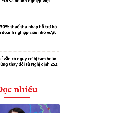
 FDI và doanh nghiệp Việt
 30% thuế thu nhập hỗ trợ hộ
à doanh nghiệp siêu nhỏ vượt
ế vẫn có nguy cơ bị tạm hoãn
ững thay đổi từ Nghị định 252
Đọc nhiều