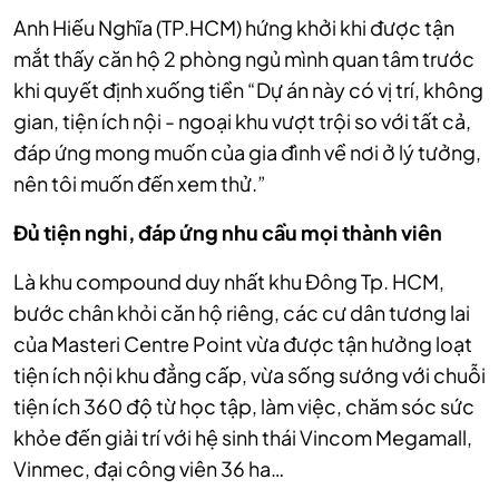
Anh Hiếu Nghĩa (TP.HCM) hứng khởi khi được tận
mắt thấy căn hộ 2 phòng ngủ mình quan tâm trước
khi quyết định xuống tiền “Dự án này có vị trí, không
gian, tiện ích nội - ngoại khu vượt trội so với tất cả,
đáp ứng mong muốn của gia đình về nơi ở lý tưởng,
nên tôi muốn đến xem thử.”
Đủ tiện nghi, đáp ứng nhu cầu mọi thành viên
Là khu compound duy nhất khu Đông Tp. HCM,
bước chân khỏi căn hộ riêng, các cư dân tương lai
của Masteri Centre Point vừa được tận hưởng loạt
tiện ích nội khu đẳng cấp, vừa sống sướng với chuỗi
tiện ích 360 độ từ học tập, làm việc, chăm sóc sức
khỏe đến giải trí với hệ sinh thái Vincom Megamall,
Vinmec, đại công viên 36 ha…