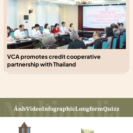
VCA promotes credit cooperative
partnership with Thailand
Ảnh
Video
Infographic
Longform
Quizz