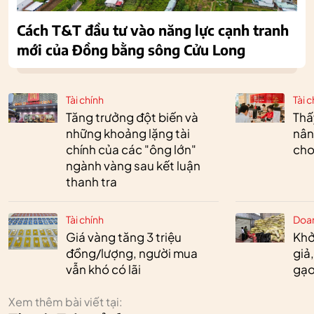
Cách T&T đầu tư vào năng lực cạnh tranh
mới của Đồng bằng sông Cửu Long
Tài chính
Tài c
Tăng trưởng đột biến và
Thấ
những khoảng lặng tài
nân
chính của các "ông lớn"
cho
ngành vàng sau kết luận
thanh tra
Tài chính
Doa
Giá vàng tăng 3 triệu
Khở
đồng/lượng, người mua
giả
vẫn khó có lãi
gạo
Xem thêm bài viết tại: