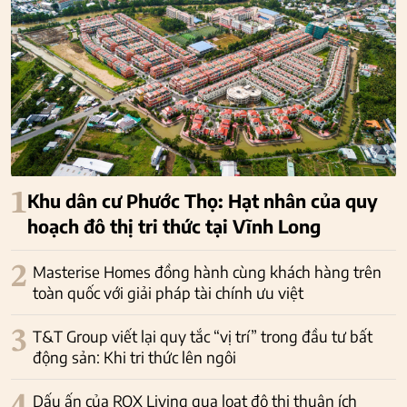
1
Khu dân cư Phước Thọ: Hạt nhân của quy
hoạch đô thị tri thức tại Vĩnh Long
2
Masterise Homes đồng hành cùng khách hàng trên
toàn quốc với giải pháp tài chính ưu việt
3
T&T Group viết lại quy tắc “vị trí” trong đầu tư bất
động sản: Khi tri thức lên ngôi
4
Dấu ấn của ROX Living qua loạt đô thị thuận ích