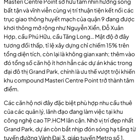
Masteri Centre Point sở hữu tầm nhìn hướng sông
bất tận và vĩnh viễn cùng vị trí thuận tiện kết nối các
trục giao thông huyết mạch của quận 9 đang được
khơi thông mở rộng như Nguyễn Xiển, Đỗ Xuân
Hợp, cầu Phú Hữu, cầu Tăng Long… Mật độ ở đây
tương đối thấp, tỉ lệ xây dựng chỉ chiếm 15% trên
tổng diện tích, còn lại là không gian xanh; thêm vào
đó tổng số căn hộ ít hơn hẳn các dự án khác trong
đại đô thị Grand Park, chính là ưu thế vượt trội khiến
khu compound Masteri Centre Point trở thành tâm
điểm.
Các căn hộ nơi đây đặc biệt phù hợp nhu cầu thuê
của các quản lý, lãnh đạo đang làm việc tại khu
công nghệ cao TP.HCM lân cận. Nhờ vị trí đẹp nhất
Grand Park, dự án còn bắt nhịp đón sóng hạ tầng từ
tuyến đường Vành Đai 3, giáp tuyến Metro số 1,