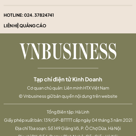
HOTLINE:
024. 37824741
LIÊN HỆ QUẢNG CÁO
Tạp chí điện tử Kinh Doanh
Cơ quan chủ quản: Liên minh HTX Việt Nam
© Vnbusiness giữ bản quyền nội dung trên website
Tổng Biên tập: Hà Linh
Giấy phép xuất bản: 139/GP-BTTTT cấp ngày 04 tháng 3 năm 2021
Địa chỉ Tòa soạn: Số 149 Giảng Võ, P. Ô Chợ Dừa, Hà Nội