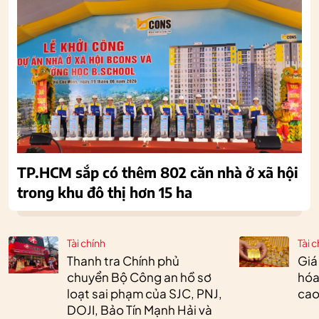
TP.HCM sắp có thêm 802 căn nhà ở xã hội
trong khu đô thị hơn 15 ha
Tài chính
Tài c
Thanh tra Chính phủ
Giá
chuyển Bộ Công an hồ sơ
hóa
loạt sai phạm của SJC, PNJ,
cao
DOJI, Bảo Tín Mạnh Hải và