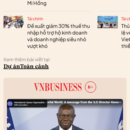
Mi Hồng
Tài chính
Tài c
Đề xuất giảm 30% thuế thu
Thủ
nhập hỗ trợ hộ kinh doanh
lệ 
và doanh nghiệp siêu nhỏ
Vie
vượt khó
thi
Xem thêm bài viết tại:
Dự án
Toàn cảnh