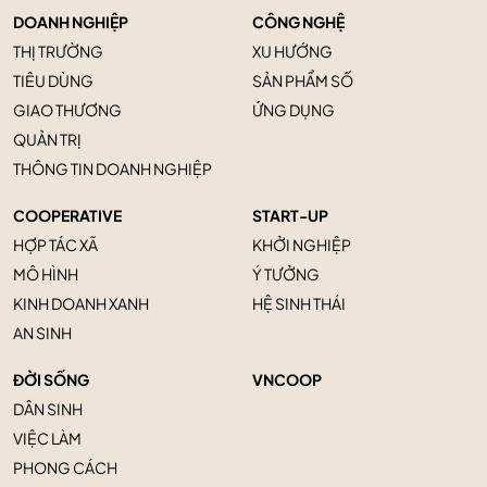
DOANH NGHIỆP
CÔNG NGHỆ
THỊ TRƯỜNG
XU HƯỚNG
TIÊU DÙNG
SẢN PHẨM SỐ
GIAO THƯƠNG
ỨNG DỤNG
QUẢN TRỊ
THÔNG TIN DOANH NGHIỆP
COOPERATIVE
START-UP
HỢP TÁC XÃ
KHỞI NGHIỆP
MÔ HÌNH
Ý TƯỞNG
KINH DOANH XANH
HỆ SINH THÁI
AN SINH
ĐỜI SỐNG
VNCOOP
DÂN SINH
VIỆC LÀM
PHONG CÁCH