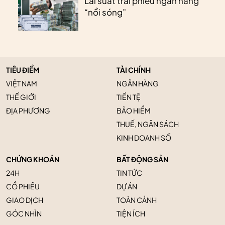
Lãi suất trái phiếu ngân hàng
“nổi sóng”
TIÊU ĐIỂM
TÀI CHÍNH
VIỆT NAM
NGÂN HÀNG
THẾ GIỚI
TIỀN TỆ
ĐỊA PHƯƠNG
BẢO HIỂM
THUẾ, NGÂN SÁCH
KINH DOANH SỐ
CHỨNG KHOÁN
BẤT ĐỘNG SẢN
24H
TIN TỨC
CỔ PHIẾU
DỰ ÁN
GIAO DỊCH
TOÀN CẢNH
GÓC NHÌN
TIỆN ÍCH