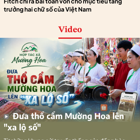
Fitch chỉ ra bài toán vốn cho mục tiêu tăng
trưởng hai chữ số của Việt Nam
Video
Đưa thổ cẩm Mường Hoa lên
"xa lộ số"