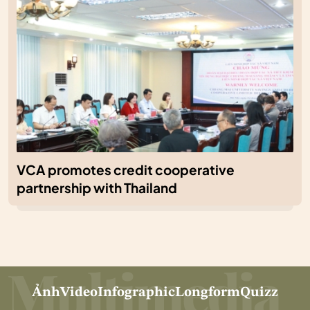
VCA promotes credit cooperative
partnership with Thailand
Ảnh
Video
Infographic
Longform
Quizz