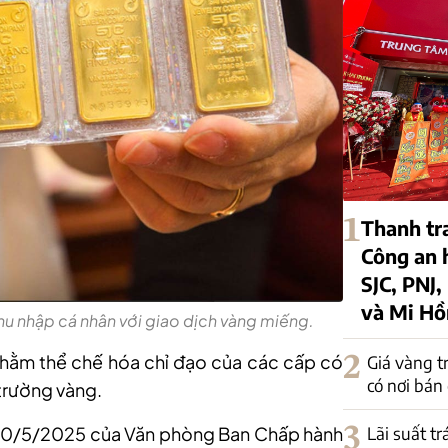
1
Thanh tr
Công an 
SJC, PNJ,
và Mi H
thu nhập cá nhân với giao dịch vàng miếng.
hằm thể chế hóa chỉ đạo của các cấp có
2
Giá vàng t
có nơi bán
trường vàng.
 30/5/2025 của Văn phòng Ban Chấp hành
3
Lãi suất t