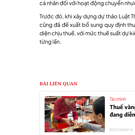
cá nhân đối với hoạt động chuyển nh
Trước đó, khi xây dựng dự thảo Luật T
cũng đã đề xuất bổ sung quy định th
diện chịu thuế, với mức thuế suất dự k
từng lần.
BÀI LIÊN QUAN
Tài chính
Thuế vàng
đang diễn
ĐỌC NGAY