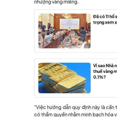
nhượng vàng miếng.
Đã có 11 hồ
trọng xem x
Vì sao Nhà 
thuế vàng m
0,1%?
"Việc hướng dẫn quy định này là cần 
có thẩm quyền nhằm minh bạch hóa và