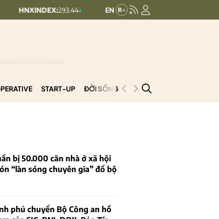
DEX:
293.44
UPCOMINDEX:
126.99
+ 0.25 (+0.09%)
+ 0.29 (+0.23%)
PERATIVE
START-UP
ĐỜI SỐNG
PODCAST
VNCOOP
ẩn bị 50.000 căn nhà ở xã hội
ón “làn sóng chuyên gia” đổ bộ
ính phủ chuyển Bộ Công an hồ