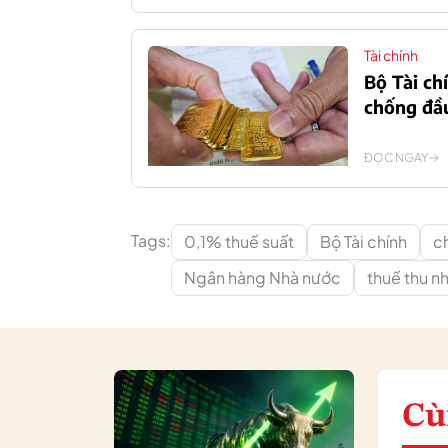
Tài chính
Bộ Tài ch
chống đầu
ĐỌC NGAY
Tags:
0,1% thuế suất
Bộ Tài chính
c
Ngân hàng Nhà nước
thuế thu n
Cù