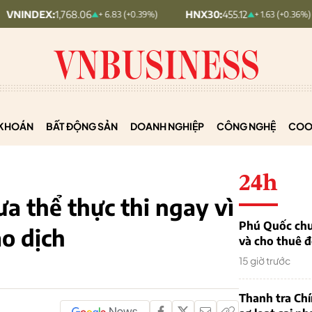
,768.06
HNX30:
455.12
HNXIN
+ 6.83 (+0.39%)
+ 1.63 (+0.36%)
KHOÁN
BẤT ĐỘNG SẢN
DOANH NGHIỆP
CÔNG NGHỆ
COO
24h
a thể thực thi ngay vì
Phú Quốc chu
ao dịch
và cho thuê đ
15 giờ trước
Thanh tra Ch