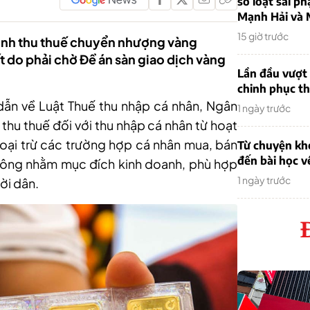
sơ loạt sai ph
Mạnh Hải và 
15 giờ trước
định thu thuế chuyển nhượng vàng
t do phải chờ Đề án sàn giao dịch vàng
Lần đầu vượt 
chinh phục th
ẫn về Luật Thuế thu nhập cá nhân, Ngân
1 ngày trước
thu thuế
đối với thu nhập cá nhân từ hoạt
ại trừ các trường hợp cá nhân mua, bán
Từ chuyện khở
đến bài học v
 không nhằm mục đích kinh doanh, phù hợp
1 ngày trước
ời dân.