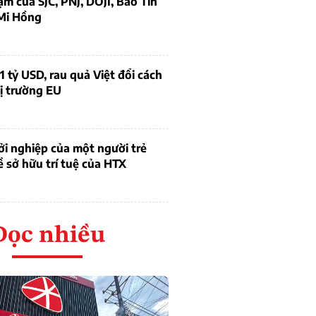
ạm của SJC, PNJ, DOJI, Bảo Tín
Mi Hồng
1 tỷ USD, rau quả Việt đổi cách
ị trường EU
i nghiệp của một người trẻ
ề sở hữu trí tuệ của HTX
Đọc nhiều