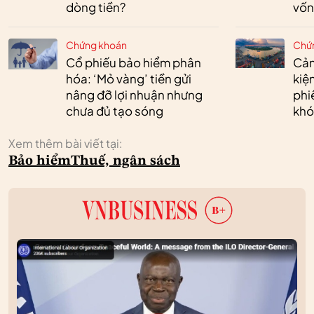
dòng tiền?
vốn
Chứng khoán
Chứ
Cổ phiếu bảo hiểm phân
Cản
hóa: ‘Mỏ vàng’ tiền gửi
kiệ
nâng đỡ lợi nhuận nhưng
phi
chưa đủ tạo sóng
khó
Xem thêm bài viết tại:
Bảo hiểm
Thuế, ngân sách