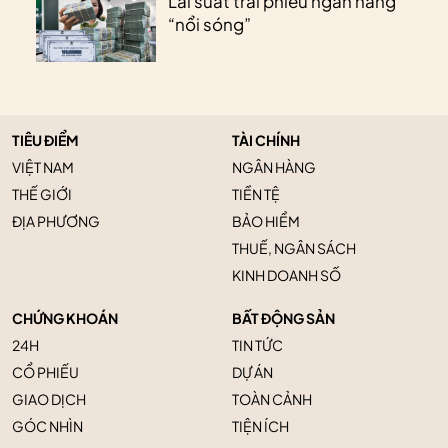
Lãi suất trái phiếu ngân hàng
“nổi sóng”
TIÊU ĐIỂM
TÀI CHÍNH
VIỆT NAM
NGÂN HÀNG
THẾ GIỚI
TIỀN TỆ
ĐỊA PHƯƠNG
BẢO HIỂM
THUẾ, NGÂN SÁCH
KINH DOANH SỐ
CHỨNG KHOÁN
BẤT ĐỘNG SẢN
24H
TIN TỨC
CỔ PHIẾU
DỰ ÁN
GIAO DỊCH
TOÀN CẢNH
GÓC NHÌN
TIỆN ÍCH