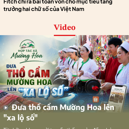
Fitch chỉ ra bài toán vốn cho mục tiêu tăng
trưởng hai chữ số của Việt Nam
Video
Đưa thổ cẩm Mường Hoa lên
"xa lộ số"