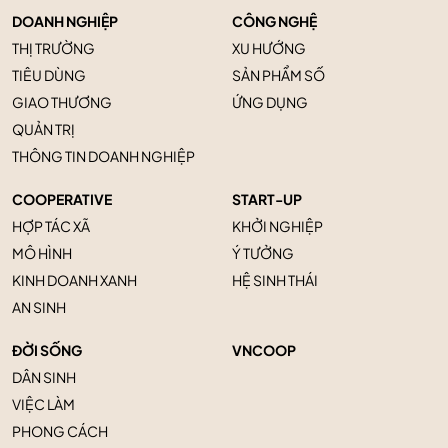
DOANH NGHIỆP
CÔNG NGHỆ
THỊ TRƯỜNG
XU HƯỚNG
TIÊU DÙNG
SẢN PHẨM SỐ
GIAO THƯƠNG
ỨNG DỤNG
QUẢN TRỊ
THÔNG TIN DOANH NGHIỆP
COOPERATIVE
START-UP
HỢP TÁC XÃ
KHỞI NGHIỆP
MÔ HÌNH
Ý TƯỞNG
KINH DOANH XANH
HỆ SINH THÁI
AN SINH
ĐỜI SỐNG
VNCOOP
DÂN SINH
VIỆC LÀM
PHONG CÁCH