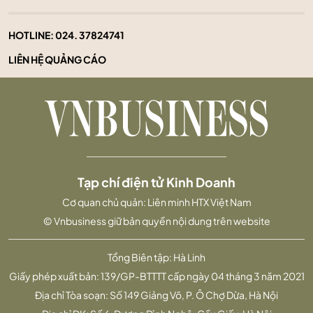
HOTLINE:
024. 37824741
LIÊN HỆ QUẢNG CÁO
Tạp chí điện tử Kinh Doanh
Cơ quan chủ quản: Liên minh HTX Việt Nam
© Vnbusiness giữ bản quyền nội dung trên website
Tổng Biên tập: Hà Linh
Giấy phép xuất bản: 139/GP-BTTTT cấp ngày 04 tháng 3 năm 2021
Địa chỉ Tòa soạn: Số 149 Giảng Võ, P. Ô Chợ Dừa, Hà Nội