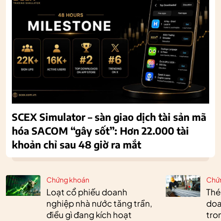
SCEX Simulator – sàn giao dịch tài sản mã
hóa SACOM “gây sốt”: Hơn 22.000 tài
khoản chỉ sau 48 giờ ra mắt
Chứng khoán
Chứ
Loạt cổ phiếu doanh
Thé
nghiệp nhà nước tăng trần,
doa
điều gì đang kích hoạt
tro