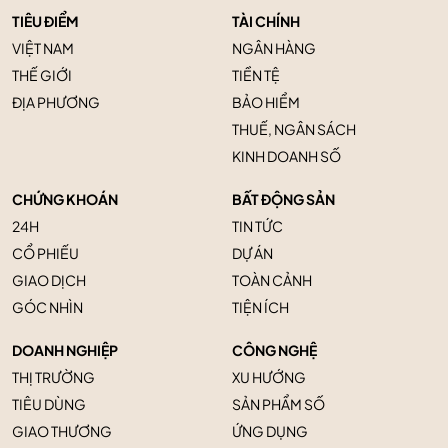
TIÊU ĐIỂM
TÀI CHÍNH
VIỆT NAM
NGÂN HÀNG
THẾ GIỚI
TIỀN TỆ
ĐỊA PHƯƠNG
BẢO HIỂM
THUẾ, NGÂN SÁCH
KINH DOANH SỐ
CHỨNG KHOÁN
BẤT ĐỘNG SẢN
24H
TIN TỨC
CỔ PHIẾU
DỰ ÁN
GIAO DỊCH
TOÀN CẢNH
GÓC NHÌN
TIỆN ÍCH
DOANH NGHIỆP
CÔNG NGHỆ
THỊ TRƯỜNG
XU HƯỚNG
TIÊU DÙNG
SẢN PHẨM SỐ
GIAO THƯƠNG
ỨNG DỤNG