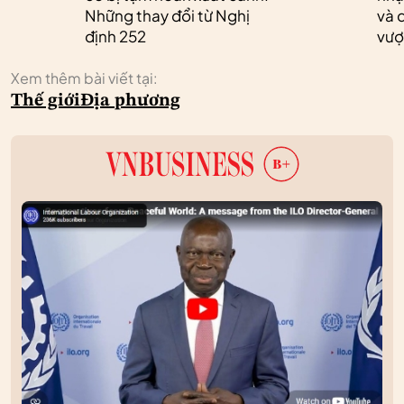
Những thay đổi từ Nghị
và 
định 252
vượ
Xem thêm bài viết tại:
Thế giới
Địa phương