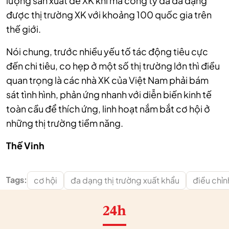
lượng sản xuất để XK khi mà công ty đã đa dạng
được thị trường XK với khoảng 100 quốc gia trên
thế giới.
Nói chung, trước nhiều yếu tố tác động tiêu cực
đến chi tiêu, co hẹp ở một số thị trường lớn thì điều
quan trọng là các nhà XK của Việt Nam phải bám
sát tình hình, phản ứng nhanh với diễn biến kinh tế
toàn cầu để thích ứng, linh hoạt nắm bắt cơ hội ở
những thị trường tiềm năng.
Thế Vinh
Tags:
cơ hội
đa dạng thị trường xuất khẩu
điều chỉn
24h