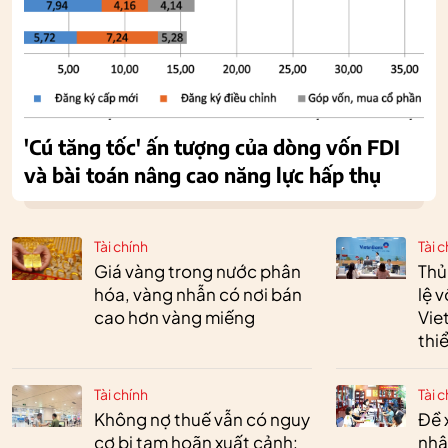
'Cú tăng tốc' ấn tượng của dòng vốn FDI
và bài toán nâng cao năng lực hấp thụ
Tài chính
Tài c
Giá vàng trong nước phân
Thủ
hóa, vàng nhẫn có nơi bán
lệ 
cao hơn vàng miếng
Vie
thi
Tài chính
Tài c
Không nợ thuế vẫn có nguy
Đề 
cơ bị tạm hoãn xuất cảnh:
nhậ