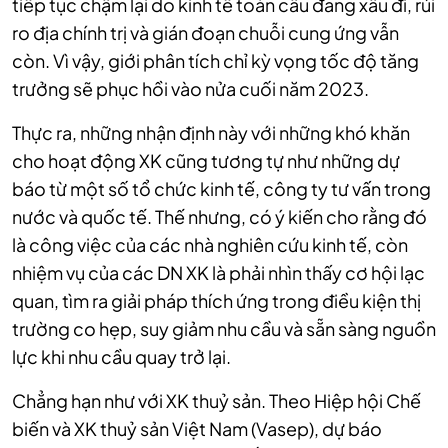
tiếp tục chậm lại do kinh tế toàn cầu đang xấu đi, rủi
ro địa chính trị và gián đoạn chuỗi cung ứng vẫn
còn. Vì vậy, giới phân tích chỉ kỳ vọng tốc độ tăng
trưởng sẽ phục hồi vào nửa cuối năm 2023.
Thực ra, những nhận định này với những khó khăn
cho hoạt động XK cũng tương tự như những dự
báo từ một số tổ chức kinh tế, công ty tư vấn trong
nước và quốc tế. Thế nhưng, có ý kiến cho rằng đó
là công việc của các nhà nghiên cứu kinh tế, còn
nhiệm vụ của các DN XK là phải nhìn thấy cơ hội lạc
quan, tìm ra giải pháp thích ứng trong điều kiện thị
trường co hẹp, suy giảm nhu cầu và sẵn sàng nguồn
lực khi nhu cầu quay trở lại.
Chẳng hạn như với XK thuỷ sản. Theo Hiệp hội Chế
biến và XK thuỷ sản Việt Nam (Vasep), dự báo