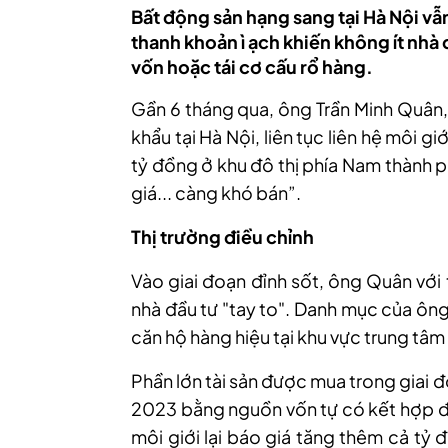
Bất động sản hạng sang tại Hà Nội vẫn
thanh khoản ì ạch khiến không ít nhà đ
vốn hoặc tái cơ cấu rổ hàng.
Gần 6 tháng qua, ông Trần Minh Quân,
khẩu tại Hà Nội, liên tục liên hệ môi g
tỷ đồng ở khu đô thị phía Nam thành 
giá... càng khó bán”.
Thị trường điều chỉnh
Vào giai đoạn đỉnh sốt, ông Quân với
nhà đầu tư "tay to". Danh mục của ông
căn hộ hàng hiệu tại khu vực trung tâm 
Phần lớn tài sản được mua trong giai 
2023 bằng nguồn vốn tự có kết hợp đò
môi giới lại báo giá tăng thêm cả tỷ