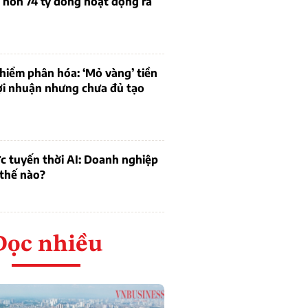
 hơn 74 tỷ đồng hoạt động ra
hiểm phân hóa: ‘Mỏ vàng’ tiền
ợi nhuận nhưng chưa đủ tạo
c tuyến thời AI: Doanh nghiệp
 thế nào?
Đọc nhiều