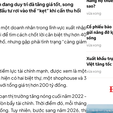
Nẵng nợ thuế
 đang duy trì đà tăng giá tốt, song
sao?
ầu tư rơi vào thế “kẹt” khi cần thu hồi
vừa xong
Cổ phiếu bảo 
 một doanh nhân trong lĩnh vực xuất nhập
gửi nâng đỡ l
iới để tìm cách chốt lời căn biệt thự hơn 40
sóng
phố, nhưng gặp phải tình trạng “càng giảm
vừa xong
Xuất khẩu trự
Việt tăng tốc
 tiềm lực tài chính mạnh, được xem là một
vừa xong
 hiện có hai biệt thự, một shophouse và 3
với tổng giá trị hơn 200 tỷ đồng.
đoạn thị trường tăng nóng cuối năm 2022 -
n bẩy tài chính. Thời điểm đó, mỗi tháng
 đồng. Tuy nhiên, bước sang năm 2026, thị