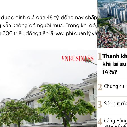
 được định giá gần 48 tỷ đồng nay chấp
 vẫn không có người mua. Trong khi đó,
200 triệu đồng tiền lãi vay, phí quản lý và
1
Thanh kh
khi lãi s
14%?
2
Chung cư H
3
Sức hút củ
4
Cảng Hàng
diện để về