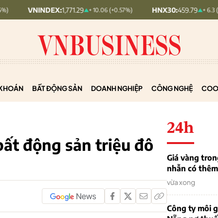
VNINDEX:
1,771.29
HNX30:
459.79
+ 10.06 (+0.57%)
+ 6.3 (+1.39%)
KHOÁN
BẤT ĐỘNG SẢN
DOANH NGHIỆP
CÔNG NGHỆ
COO
24h
bất động sản triệu đô
Giá vàng tron
nhẫn có thêm 
vừa xong
Công ty môi g