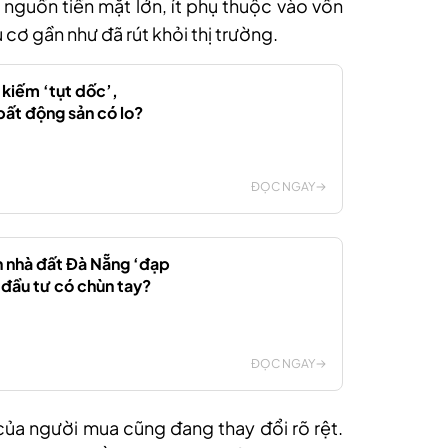
nguồn tiền mặt lớn, ít phụ thuộc vào vốn
cơ gần như đã rút khỏi thị trường.
 kiếm ‘tụt dốc’,
bất động sản có lo?
ĐỌC NGAY
 nhà đất Đà Nẵng ‘đạp
 đầu tư có chùn tay?
ĐỌC NGAY
 của người mua cũng đang thay đổi rõ rệt.