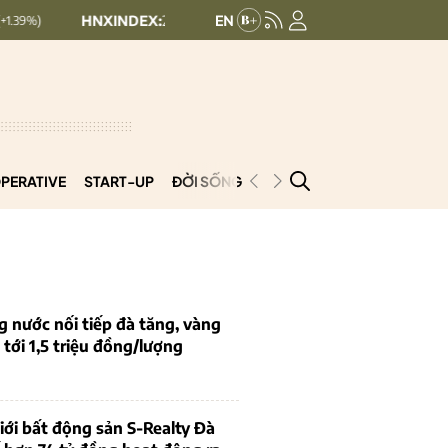
HNXINDEX:
293.48
UPCOMINDEX:
127.1
+ 0.29 (+0.1%)
+ 0.
PERATIVE
START-UP
ĐỜI SỐNG
PODCAST
VNCOOP
g nước nối tiếp đà tăng, vàng
tới 1,5 triệu đồng/lượng
iới bất động sản S-Realty Đà