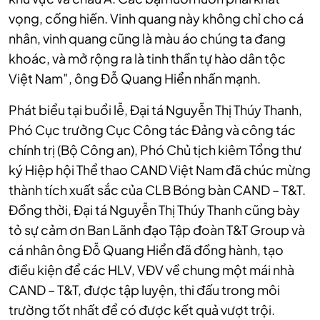
vọng, cống hiến. Vinh quang này không chỉ cho cá
nhân, vinh quang cũng là màu áo chúng ta đang
khoác, và mở rộng ra là tinh thần tự hào dân tộc
Việt Nam”, ông Đỗ Quang Hiển nhấn mạnh.
Phát biểu tại buổi lễ, Đại tá Nguyễn Thị Thúy Thanh,
Phó Cục trưởng Cục Công tác Đảng và công tác
chính trị (Bộ Công an), Phó Chủ tịch kiêm Tổng thư
ký Hiệp hội Thể thao CAND Việt Nam đã chúc mừng
thành tích xuất sắc của CLB Bóng bàn CAND – T&T.
Đồng thời, Đại tá Nguyễn Thị Thúy Thanh cũng bày
tỏ sự cảm ơn Ban Lãnh đạo Tập đoàn T&T Group và
cá nhân ông Đỗ Quang Hiển đã đồng hành, tạo
điều kiện để các HLV, VĐV về chung một mái nhà
CAND – T&T, được tập luyện, thi đấu trong môi
trường tốt nhất để có được kết quả vượt trội.