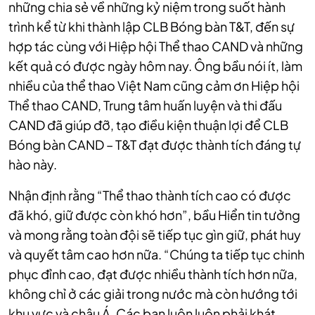
những chia sẻ về những kỷ niệm trong suốt hành
trình kể từ khi thành lập CLB Bóng bàn T&T, đến sự
hợp tác cùng với Hiệp hội Thể thao CAND và những
kết quả có được ngày hôm nay. Ông bầu nói ít, làm
nhiều của thể thao Việt Nam cũng cảm ơn Hiệp hội
Thể thao CAND, Trung tâm huấn luyện và thi đấu
CAND đã giúp đỡ, tạo điều kiện thuận lợi để CLB
Bóng bàn CAND – T&T đạt được thành tích đáng tự
hào này.
Nhận định rằng “Thể thao thành tích cao có được
đã khó, giữ được còn khó hơn”, bầu Hiển tin tưởng
và mong rằng toàn đội sẽ tiếp tục gìn giữ, phát huy
và quyết tâm cao hơn nữa. “Chúng ta tiếp tục chinh
phục đỉnh cao, đạt được nhiều thành tích hơn nữa,
không chỉ ở các giải trong nước mà còn hướng tới
khu vực và châu Á. Các bạn luôn luôn phải khát