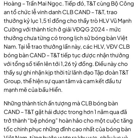
Hoàng – Trần Mai Ngọc. Tiếp đó, T&T cùng Bộ Công
an tổ chức lễ vinh danh CLB CAND – T&T, trao
thưởng kỷ lục 1,5 tỉ đồng cho thầy trò HLV Vũ Mạnh
Cường với thành tích ở giải VĐQG 2024 - mức
thưởng chưa từng có trong lịch sử bóng bàn Việt
Nam. Tại lễ trao thưởng lần này, các HLV, VĐV CLB
bóng bàn CAND – T&T tiếp tục được nhận thưởng
với tổng số tiền lên tới 1,26 tỷ đồng. Điều này cho
thấy sự ghi nhận kịp thời từ lãnh đạo Tập đoàn T&T
Group, thể hiện sự quan tâm và cam kết đầu tư
mạnh mẽ của bầu Hiển.
Những thành tích ấn tượng mà CLB bóng bàn
CAND – T&T gặt hái được trong hơn 1 năm qua đã
trở thành “bệ phóng” hoàn hảo cho một cuộc tăng
tốc chinh phục những đỉnh cao nhất của bóng bàn
Việt Nam, từng bước vươn ra khu vực, châu lục và