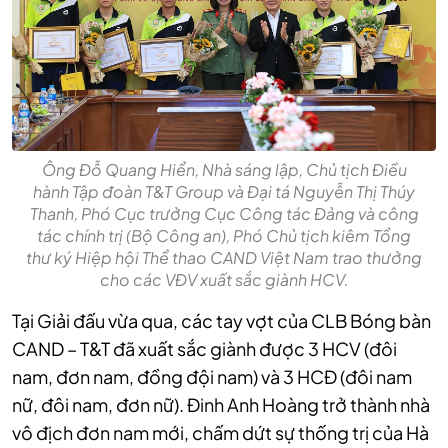
Ông Đỗ Quang Hiển, Nhà sáng lập, Chủ tịch Điều
hành Tập đoàn T&T Group và Đại tá Nguyễn Thị Thúy
Thanh, Phó Cục trưởng Cục Công tác Đảng và công
tác chính trị (Bộ Công an), Phó Chủ tịch kiêm Tổng
thư ký Hiệp hội Thể thao CAND Việt Nam trao thưởng
cho các VĐV xuất sắc giành HCV.
Tại Giải đấu vừa qua, các tay vợt của CLB Bóng bàn
CAND – T&T đã xuất sắc giành được 3 HCV (đôi
nam, đơn nam, đồng đội nam) và 3 HCĐ (đôi nam
nữ, đôi nam, đơn nữ). Đinh Anh Hoàng trở thành nhà
vô địch đơn nam mới, chấm dứt sự thống trị của Hà