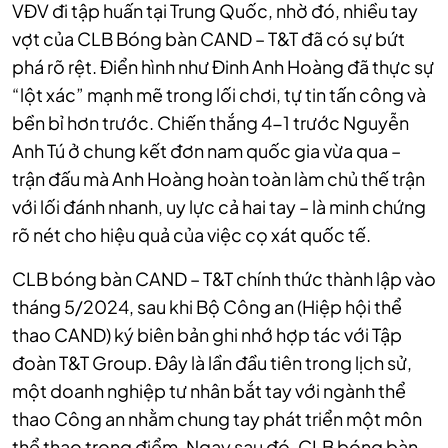
VĐV đi tập huấn tại Trung Quốc, nhờ đó, nhiều tay
vợt của CLB Bóng bàn CAND – T&T đã có sự bứt
phá rõ rệt. Điển hình như Đinh Anh Hoàng đã thực sự
“lột xác” mạnh mẽ trong lối chơi, tự tin tấn công và
bền bỉ hơn trước. Chiến thắng 4-1 trước Nguyễn
Anh Tú ở chung kết đơn nam quốc gia vừa qua –
trận đấu mà Anh Hoàng hoàn toàn làm chủ thế trận
với lối đánh nhanh, uy lực cả hai tay – là minh chứng
rõ nét cho hiệu quả của việc cọ xát quốc tế.
CLB bóng bàn CAND – T&T chính thức thành lập vào
tháng 5/2024, sau khi Bộ Công an (Hiệp hội thể
thao CAND) ký biên bản ghi nhớ hợp tác với Tập
đoàn T&T Group. Đây là lần đầu tiên trong lịch sử,
một doanh nghiệp tư nhân bắt tay với ngành thể
thao Công an nhằm chung tay phát triển một môn
thể thao trọng điểm. Ngay sau đó, CLB bóng bàn