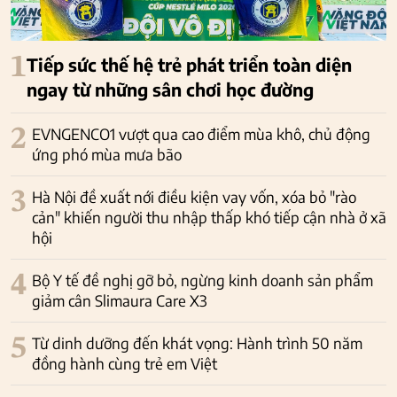
1
Tiếp sức thế hệ trẻ phát triển toàn diện
ngay từ những sân chơi học đường
2
EVNGENCO1 vượt qua cao điểm mùa khô, chủ động
ứng phó mùa mưa bão
3
Hà Nội đề xuất nới điều kiện vay vốn, xóa bỏ "rào
cản" khiến người thu nhập thấp khó tiếp cận nhà ở xã
hội
4
Bộ Y tế đề nghị gỡ bỏ, ngừng kinh doanh sản phẩm
giảm cân Slimaura Care X3
5
Từ dinh dưỡng đến khát vọng: Hành trình 50 năm
đồng hành cùng trẻ em Việt