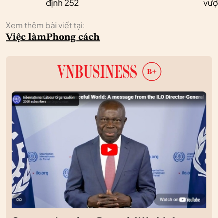
định 252
vượ
Xem thêm bài viết tại:
Việc làm
Phong cách