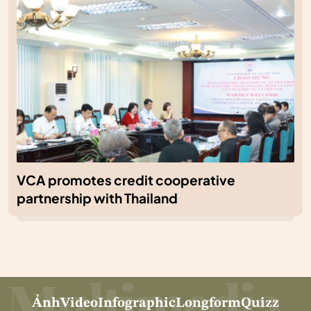
VCA promotes credit cooperative
partnership with Thailand
Ảnh
Video
Infographic
Longform
Quizz