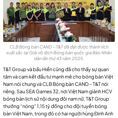
CLB Bóng bàn CAND – T&T đã đạt được thành tích
xuất sắc tại Giải vô địch Bóng bàn quốc gia Báo Nhân
dân lần thứ 43 năm 2025.
T&T Group và bầu Hiển cũng đã cho thấy sự quan
tâm và cam kết đầu tư mạnh mẽ cho bóng bàn Việt
Nam nói chung và CLB Bóng bàn CAND – T&T nói
riêng. Sau SEA Games 32, nơi Việt Nam giành HCV
bóng bàn lịch sử nội dung đôi nam nữ, T&T Group
thưởng “nóng” 1,15 tỷ đồng cho đội tuyển bóng
bàn Việt Nam, trong đó có hai người hùng Đinh Anh