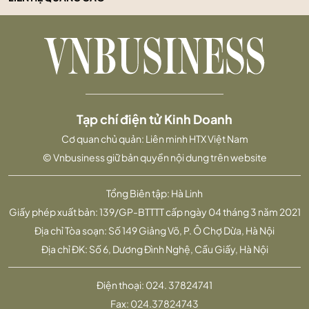
Tạp chí điện tử Kinh Doanh
Cơ quan chủ quản: Liên minh HTX Việt Nam
© Vnbusiness giữ bản quyền nội dung trên website
Tổng Biên tập: Hà Linh
Giấy phép xuất bản: 139/GP-BTTTT cấp ngày 04 tháng 3 năm 2021
Địa chỉ Tòa soạn: Số 149 Giảng Võ, P. Ô Chợ Dừa, Hà Nội
Địa chỉ ĐK: Số 6, Dương Đình Nghệ, Cầu Giấy, Hà Nội
Điện thoại:
024. 37824741
Fax:
024.37824743