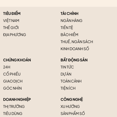
TIÊU ĐIỂM
TÀI CHÍNH
VIỆT NAM
NGÂN HÀNG
THẾ GIỚI
TIỀN TỆ
ĐỊA PHƯƠNG
BẢO HIỂM
THUẾ, NGÂN SÁCH
KINH DOANH SỐ
CHỨNG KHOÁN
BẤT ĐỘNG SẢN
24H
TIN TỨC
CỔ PHIẾU
DỰ ÁN
GIAO DỊCH
TOÀN CẢNH
GÓC NHÌN
TIỆN ÍCH
DOANH NGHIỆP
CÔNG NGHỆ
THỊ TRƯỜNG
XU HƯỚNG
TIÊU DÙNG
SẢN PHẨM SỐ