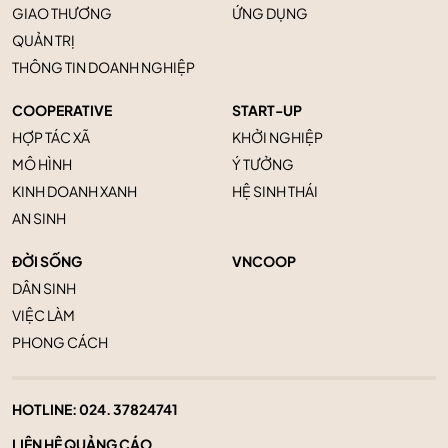
GIAO THƯƠNG
ỨNG DỤNG
QUẢN TRỊ
THÔNG TIN DOANH NGHIỆP
COOPERATIVE
START-UP
HỢP TÁC XÃ
KHỞI NGHIỆP
MÔ HÌNH
Ý TƯỞNG
KINH DOANH XANH
HỆ SINH THÁI
AN SINH
ĐỜI SỐNG
VNCOOP
DÂN SINH
VIỆC LÀM
PHONG CÁCH
HOTLINE:
024. 37824741
LIÊN HỆ QUẢNG CÁO