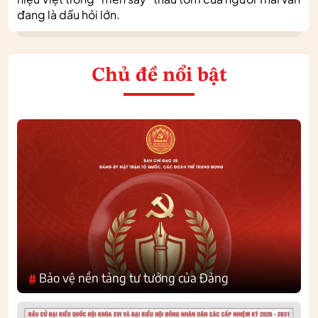
đang là dấu hỏi lớn.
Chủ đề nổi bật
Bảo vệ nền tảng tư tưởng của Đảng
#