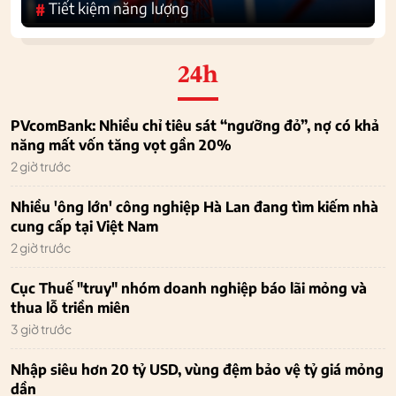
Tiết kiệm năng lượng
#
24h
PVcomBank: Nhiều chỉ tiêu sát “ngưỡng đỏ”, nợ có khả
năng mất vốn tăng vọt gần 20%
2 giờ trước
Nhiều 'ông lớn' công nghiệp Hà Lan đang tìm kiếm nhà
cung cấp tại Việt Nam
2 giờ trước
Cục Thuế "truy" nhóm doanh nghiệp báo lãi mỏng và
thua lỗ triền miên
3 giờ trước
Nhập siêu hơn 20 tỷ USD, vùng đệm bảo vệ tỷ giá mỏng
dần