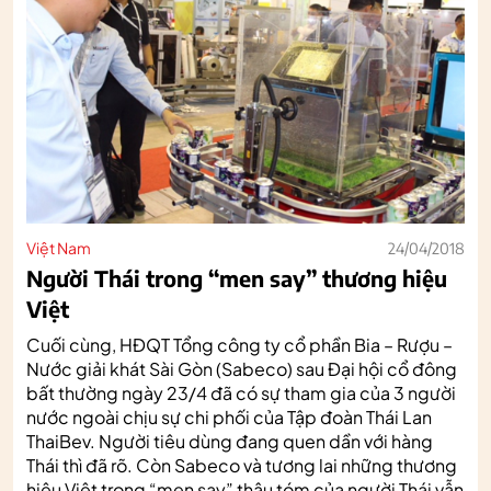
Việt Nam
24/04/2018
Người Thái trong “men say” thương hiệu
Việt
Cuối cùng, HĐQT Tổng công ty cổ phần Bia – Rượu –
Nước giải khát Sài Gòn (Sabeco) sau Đại hội cổ đông
bất thường ngày 23/4 đã có sự tham gia của 3 người
nước ngoài chịu sự chi phối của Tập đoàn Thái Lan
ThaiBev. Người tiêu dùng đang quen dần với hàng
Thái thì đã rõ. Còn Sabeco và tương lai những thương
hiệu Việt trong “men say” thâu tóm của người Thái vẫn