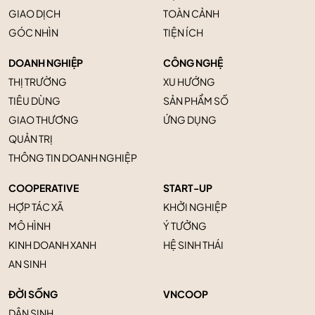
GIAO DỊCH
TOÀN CẢNH
GÓC NHÌN
TIỆN ÍCH
DOANH NGHIỆP
CÔNG NGHỆ
THỊ TRƯỜNG
XU HƯỚNG
TIÊU DÙNG
SẢN PHẨM SỐ
GIAO THƯƠNG
ỨNG DỤNG
QUẢN TRỊ
THÔNG TIN DOANH NGHIỆP
COOPERATIVE
START-UP
HỢP TÁC XÃ
KHỞI NGHIỆP
MÔ HÌNH
Ý TƯỞNG
KINH DOANH XANH
HỆ SINH THÁI
AN SINH
ĐỜI SỐNG
VNCOOP
DÂN SINH