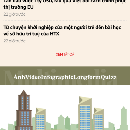
Lần đầu vượt 1 tỷ USD, rau quả Việt đổi cách chinh phục
thị trường EU
22 giờ trước
Từ chuyện khởi nghiệp của một người trẻ đến bài học
về sở hữu trí tuệ của HTX
22 giờ trước
XEM TẤT CẢ
Ảnh
Video
Infographic
Longform
Quizz