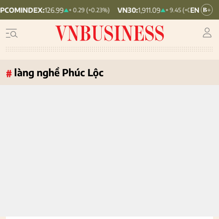
EX:
126.99
VN30:
1,911.09
VNINDEX:
1
+ 0.29 (+0.23%)
+ 9.45 (+0.5%)
làng nghề Phúc Lộc
#