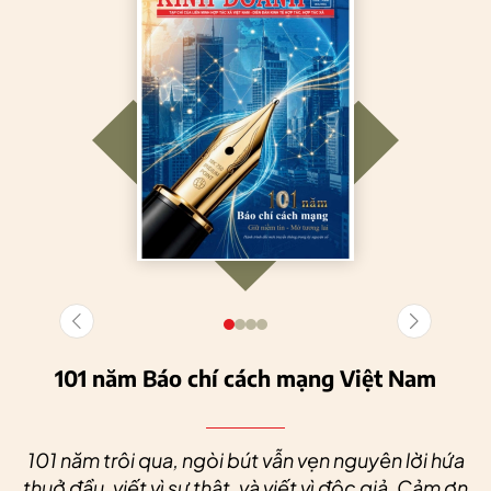
101 năm Báo chí cách mạng Việt Nam
101 năm trôi qua, ngòi bút vẫn vẹn nguyên lời hứa
thuở đầu, viết vì sự thật, và viết vì độc giả. Cảm ơn