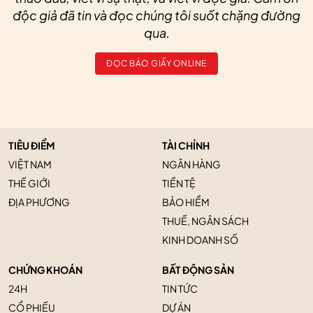
độc giả đã tin và đọc chúng tôi suốt chặng đường
qua.
ĐỌC BÁO GIẤY ONLINE
TIÊU ĐIỂM
TÀI CHÍNH
VIỆT NAM
NGÂN HÀNG
THẾ GIỚI
TIỀN TỆ
ĐỊA PHƯƠNG
BẢO HIỂM
THUẾ, NGÂN SÁCH
KINH DOANH SỐ
CHỨNG KHOÁN
BẤT ĐỘNG SẢN
24H
TIN TỨC
CỔ PHIẾU
DỰ ÁN