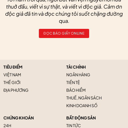
thuở đầu, viết vì sự thật, và viết vì độc giả. Cảm ơn
độc giả đã tin và đọc chúng tôi suốt chặng đường
qua.
ĐỌC BÁO GIẤY ONLINE
TIÊU ĐIỂM
TÀI CHÍNH
VIỆT NAM
NGÂN HÀNG
THẾ GIỚI
TIỀN TỆ
ĐỊA PHƯƠNG
BẢO HIỂM
THUẾ, NGÂN SÁCH
KINH DOANH SỐ
CHỨNG KHOÁN
BẤT ĐỘNG SẢN
24H
TIN TỨC