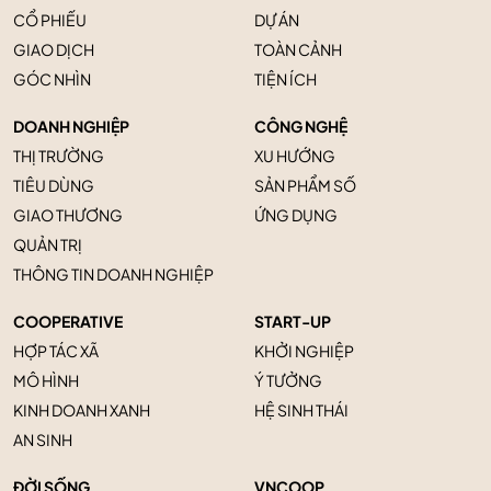
CỔ PHIẾU
DỰ ÁN
GIAO DỊCH
TOÀN CẢNH
GÓC NHÌN
TIỆN ÍCH
DOANH NGHIỆP
CÔNG NGHỆ
THỊ TRƯỜNG
XU HƯỚNG
TIÊU DÙNG
SẢN PHẨM SỐ
GIAO THƯƠNG
ỨNG DỤNG
QUẢN TRỊ
THÔNG TIN DOANH NGHIỆP
COOPERATIVE
START-UP
HỢP TÁC XÃ
KHỞI NGHIỆP
MÔ HÌNH
Ý TƯỞNG
KINH DOANH XANH
HỆ SINH THÁI
AN SINH
ĐỜI SỐNG
VNCOOP