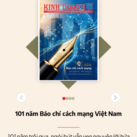
101 năm Báo chí cách mạng Việt Nam
101 năm trôi qua, ngòi bút vẫn vẹn nguyên lời hứa