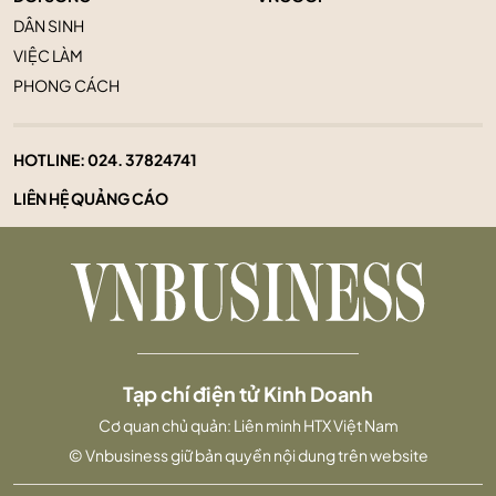
DÂN SINH
VIỆC LÀM
PHONG CÁCH
HOTLINE:
024. 37824741
LIÊN HỆ QUẢNG CÁO
Tạp chí điện tử Kinh Doanh
Cơ quan chủ quản: Liên minh HTX Việt Nam
© Vnbusiness giữ bản quyền nội dung trên website