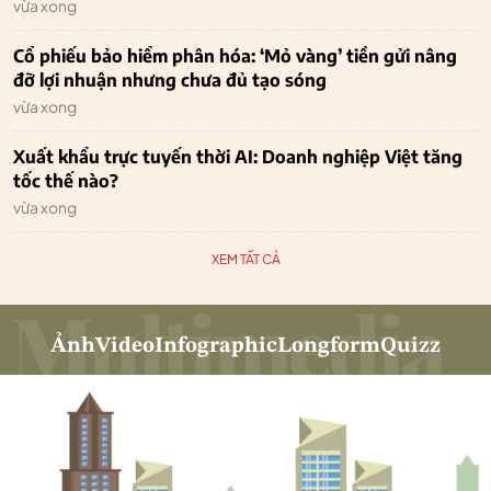
vừa xong
Cổ phiếu bảo hiểm phân hóa: ‘Mỏ vàng’ tiền gửi nâng
đỡ lợi nhuận nhưng chưa đủ tạo sóng
vừa xong
Xuất khẩu trực tuyến thời AI: Doanh nghiệp Việt tăng
tốc thế nào?
vừa xong
XEM TẤT CẢ
Ảnh
Video
Infographic
Longform
Quizz