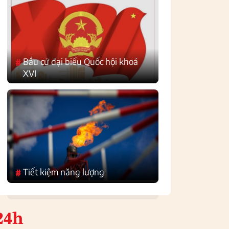
Bầu cử đại biểu Quốc hội khoá
#
XVI
Tiết kiệm năng lượng
#
24h