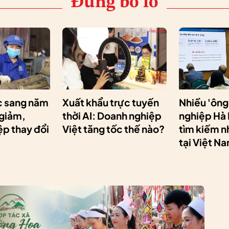
Đừng bỏ lỡ
 sang năm
Xuất khẩu trực tuyến
Nhiều 'ông
 giảm,
thời AI: Doanh nghiệp
nghiệp Hà
p thay đổi
Việt tăng tốc thế nào?
tìm kiếm n
tại Việt N