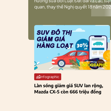
hướng sửa đổi Luật Đất đai và các luật
quan, thay thế Nghị quyết 18 năm 202
Infographic
Làn sóng giảm giá SUV lan rộng,
Mazda CX-5 còn 666 triệu đồng