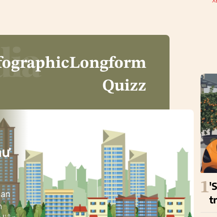
X
fographic
Longform
Quizz
i
hư
1
'
ban
t
h