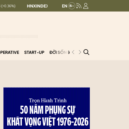
HNXINDEX:
293.44
UPCOMINDEX:
126.99
+ 0.25 (+0.09%)
PERATIVE
START-UP
ĐỜI SỐNG
PODCAST
VNCOOP