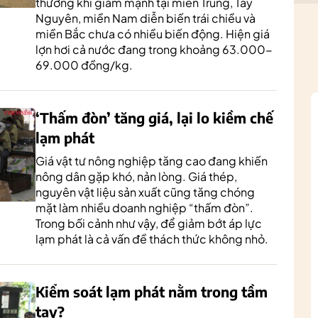
thường khi giảm mạnh tại miền Trung, Tây
Nguyên, miền Nam diễn biến trái chiều và
miền Bắc chưa có nhiều biến động. Hiện giá
lợn hơi cả nước đang trong khoảng 63.000-
69.000 đồng/kg.
‘Thấm đòn’ tăng giá, lại lo kiềm chế
lạm phát
Giá vật tư nông nghiệp tăng cao đang khiến
nông dân gặp khó, nản lòng. Giá thép,
nguyên vật liệu sản xuất cũng tăng chóng
mặt làm nhiều doanh nghiệp “thấm đòn”.
Trong bối cảnh như vậy, để giảm bớt áp lực
lạm phát là cả vấn đề thách thức không nhỏ.
Kiểm soát lạm phát nằm trong tầm
tay?