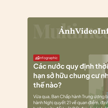
Ảnh
Video
In
Infographic
Các nước quy định thờ
hạn sở hữu chung cư n
thế nào?
Vừa qua, Ban Chấp hành Trung ương 
hành Nghị quyết 21 về quan điểm, địn