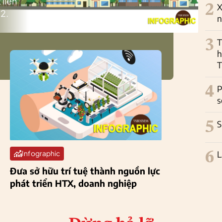
 liên
2
X
2.
n
3
T
h
T
4
P
s
5
S
6
L
Infographic
Đưa sở hữu trí tuệ thành nguồn lực
phát triển HTX, doanh nghiệp