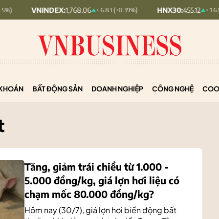
INDEX:
1,768.06
HNX30:
455.12
+ 6.83 (+0.39%)
+ 1.63 (+0.36%)
KHOÁN
BẤT ĐỘNG SẢN
DOANH NGHIỆP
CÔNG NGHỆ
COO
t
Tăng, giảm trái chiều từ 1.000 -
5.000 đồng/kg, giá lợn hơi liệu có
chạm mốc 80.000 đồng/kg?
Hôm nay (30/7), giá lợn hơi biến động bất