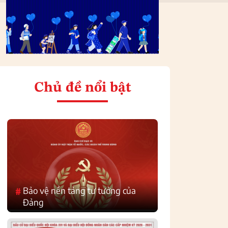
Chủ đề nổi bật
Bảo vệ nền tảng tư tưởng của
#
Đảng