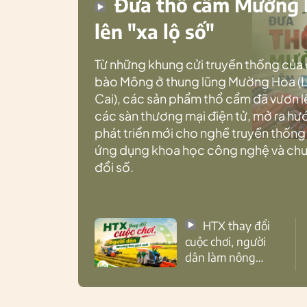
Đưa thổ cẩm Mường
lên "xa lộ số"
Từ những khung cửi truyền thống của
bào Mông ở thung lũng Mường Hoa (
Cai), các sản phẩm thổ cẩm đã vươn l
các sàn thương mại điện tử, mở ra h
phát triển mới cho nghề truyền thống
ứng dụng khoa học công nghệ và ch
đổi số.
HTX thay đổi
cuộc chơi, người
dân làm nông
theo cách mới