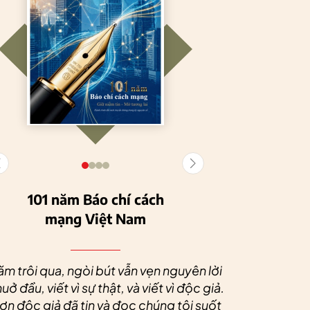
101 năm Báo chí cách
mạng Việt Nam
Tuyên Quang
HTX Nông
phát triển kinh tế
nghiệp hữu cơ
Nhân dịp 
tập thể, tạo động
Tiên Dương: Kh
Quý độc g
ăm trôi qua, ngòi bút vẫn vẹn nguyên lời
lực cho nông
nông nghiệp x
tác xã sức
uở đầu, viết vì sự thật, và viết vì độc giả.
nghiệp bền vững
tạo nên thương
dài và 
n độc giả đã tin và đọc chúng tôi suốt
hiệu