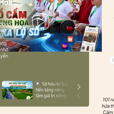
 Hoa
 đồng
Lào
ên
ướng
 nhờ
uyển
Sở hữu trí tuệ:
Nền tảng nâng
tầm giá trị nông
101 n
sản Thái Nguyên
hứa th
Cảm ơ