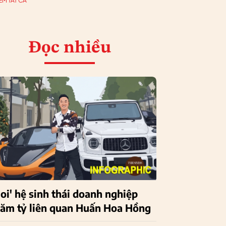
EM TẤT CẢ
Đọc nhiều
Soi' hệ sinh thái doanh nghiệp
răm tỷ liên quan Huấn Hoa Hồng