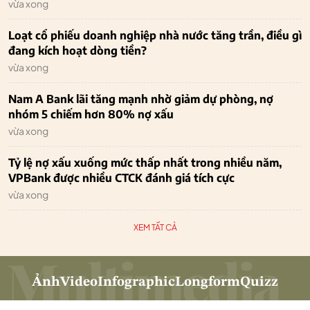
vừa xong
Loạt cổ phiếu doanh nghiệp nhà nước tăng trần, điều gì
đang kích hoạt dòng tiền?
vừa xong
Nam A Bank lãi tăng mạnh nhờ giảm dự phòng, nợ
nhóm 5 chiếm hơn 80% nợ xấu
vừa xong
Tỷ lệ nợ xấu xuống mức thấp nhất trong nhiều năm,
VPBank được nhiều CTCK đánh giá tích cực
vừa xong
XEM TẤT CẢ
Ảnh
Video
Infographic
Longform
Quizz