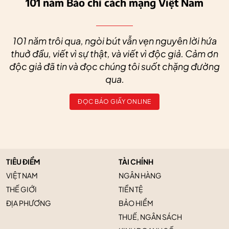
101 năm Báo chí cách mạng Việt Nam
101 năm trôi qua, ngòi bút vẫn vẹn nguyên lời hứa
thuở đầu, viết vì sự thật, và viết vì độc giả. Cảm ơn
độc giả đã tin và đọc chúng tôi suốt chặng đường
qua.
ĐỌC BÁO GIẤY ONLINE
TIÊU ĐIỂM
TÀI CHÍNH
VIỆT NAM
NGÂN HÀNG
THẾ GIỚI
TIỀN TỆ
ĐỊA PHƯƠNG
BẢO HIỂM
THUẾ, NGÂN SÁCH