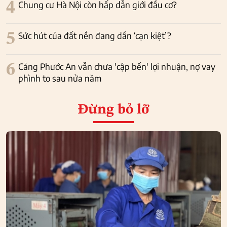
4
Chung cư Hà Nội còn hấp dẫn giới đầu cơ?
5
Sức hút của đất nền đang dần ‘cạn kiệt’?
6
Cảng Phước An vẫn chưa 'cập bến' lợi nhuận, nợ vay
phình to sau nửa năm
Đừng bỏ lỡ