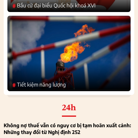
Bầu cử đại biểu Quốc hội khoá XVI
#
Tiết kiệm năng lượng
#
24h
Không nợ thuế vẫn có nguy cơ bị tạm hoãn xuất cảnh:
Những thay đổi từ Nghị định 252