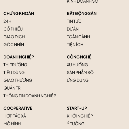
KINH DOANH SỐ
CHỨNG KHOÁN
BẤT ĐỘNG SẢN
24H
TIN TỨC
CỔ PHIẾU
DỰ ÁN
GIAO DỊCH
TOÀN CẢNH
GÓC NHÌN
TIỆN ÍCH
DOANH NGHIỆP
CÔNG NGHỆ
THỊ TRƯỜNG
XU HƯỚNG
TIÊU DÙNG
SẢN PHẨM SỐ
GIAO THƯƠNG
ỨNG DỤNG
QUẢN TRỊ
THÔNG TIN DOANH NGHIỆP
COOPERATIVE
START-UP
HỢP TÁC XÃ
KHỞI NGHIỆP
MÔ HÌNH
Ý TƯỞNG