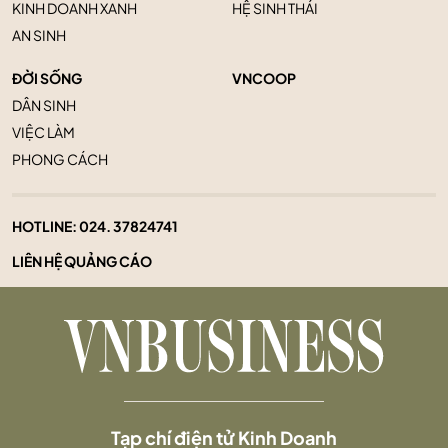
KINH DOANH XANH
HỆ SINH THÁI
AN SINH
ĐỜI SỐNG
VNCOOP
DÂN SINH
VIỆC LÀM
PHONG CÁCH
HOTLINE:
024. 37824741
LIÊN HỆ QUẢNG CÁO
Tạp chí điện tử Kinh Doanh