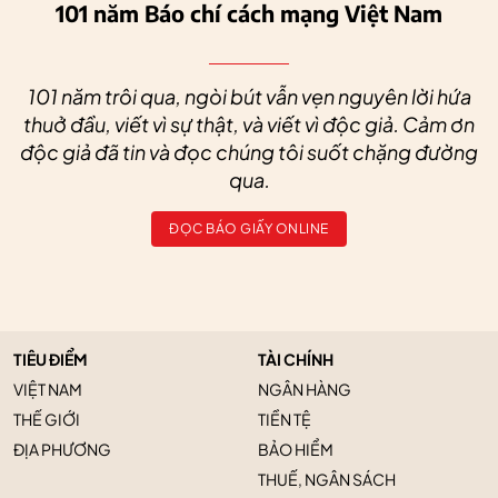
101 năm Báo chí cách mạng Việt Nam
101 năm trôi qua, ngòi bút vẫn vẹn nguyên lời hứa
thuở đầu, viết vì sự thật, và viết vì độc giả. Cảm ơn
độc giả đã tin và đọc chúng tôi suốt chặng đường
qua.
ĐỌC BÁO GIẤY ONLINE
TIÊU ĐIỂM
TÀI CHÍNH
VIỆT NAM
NGÂN HÀNG
THẾ GIỚI
TIỀN TỆ
ĐỊA PHƯƠNG
BẢO HIỂM
THUẾ, NGÂN SÁCH