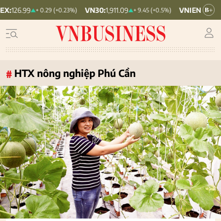
VN30:
1,911.09
VNINDEX:
1,768.06
+ 0.29 (+0.23%)
+ 9.45 (+0.5%)
HTX nông nghiệp Phú Cần
#