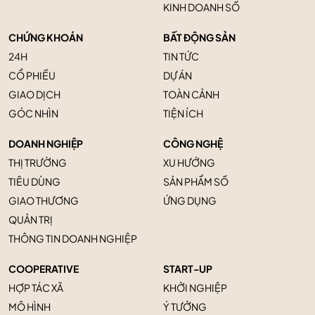
KINH DOANH SỐ
CHỨNG KHOÁN
BẤT ĐỘNG SẢN
24H
TIN TỨC
CỔ PHIẾU
DỰ ÁN
GIAO DỊCH
TOÀN CẢNH
GÓC NHÌN
TIỆN ÍCH
DOANH NGHIỆP
CÔNG NGHỆ
THỊ TRƯỜNG
XU HƯỚNG
TIÊU DÙNG
SẢN PHẨM SỐ
GIAO THƯƠNG
ỨNG DỤNG
QUẢN TRỊ
THÔNG TIN DOANH NGHIỆP
COOPERATIVE
START-UP
HỢP TÁC XÃ
KHỞI NGHIỆP
MÔ HÌNH
Ý TƯỞNG