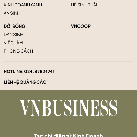
KINH DOANH XANH
HỆ SINH THÁI
AN SINH
ĐỜI SỐNG
VNCOOP
DÂN SINH
VIỆC LÀM
PHONG CÁCH
HOTLINE:
024. 37824741
LIÊN HỆ QUẢNG CÁO
Tạp chí điện tử Kinh Doanh