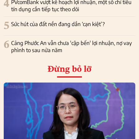
4
PVcomBank vượt kế hoạch lợi nhuận, một số chỉ tiêu
tín dụng cần tiếp tục theo dõi
5
Sức hút của đất nền đang dần ‘cạn kiệt’?
6
Cảng Phước An vẫn chưa 'cập bến' lợi nhuận, nợ vay
phình to sau nửa năm
Đừng bỏ lỡ