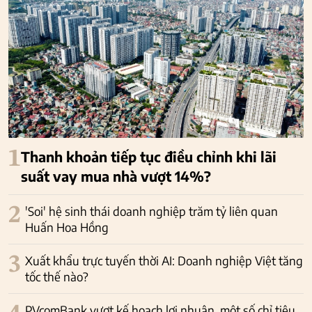
1
Thanh khoản tiếp tục điều chỉnh khi lãi
suất vay mua nhà vượt 14%?
2
'Soi' hệ sinh thái doanh nghiệp trăm tỷ liên quan
Huấn Hoa Hồng
3
Xuất khẩu trực tuyến thời AI: Doanh nghiệp Việt tăng
tốc thế nào?
PVcomBank vượt kế hoạch lợi nhuận, một số chỉ tiêu