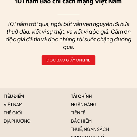
101 năm Báo chí cách mạng Việt Nam
101 năm trôi qua, ngòi bút vẫn vẹn nguyên lời hứa
thuở đầu, viết vì sự thật, và viết vì độc giả. Cảm ơn
độc giả đã tin và đọc chúng tôi suốt chặng đường
qua.
ĐỌC BÁO GIẤY ONLINE
TIÊU ĐIỂM
TÀI CHÍNH
VIỆT NAM
NGÂN HÀNG
THẾ GIỚI
TIỀN TỆ
ĐỊA PHƯƠNG
BẢO HIỂM
THUẾ, NGÂN SÁCH