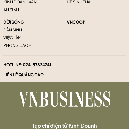
KINH DOANH XANH
HỆ SINH THÁI
AN SINH
ĐỜI SỐNG
VNCOOP
DÂN SINH
VIỆC LÀM
PHONG CÁCH
HOTLINE:
024. 37824741
LIÊN HỆ QUẢNG CÁO
Tạp chí điện tử Kinh Doanh