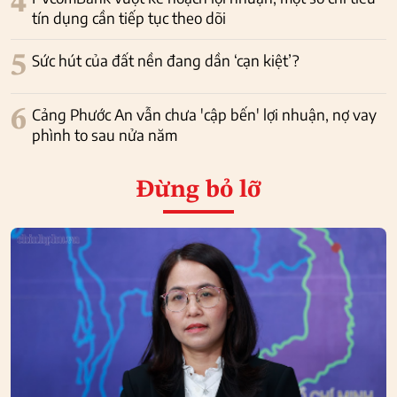
4
tín dụng cần tiếp tục theo dõi
5
Sức hút của đất nền đang dần ‘cạn kiệt’?
6
Cảng Phước An vẫn chưa 'cập bến' lợi nhuận, nợ vay
phình to sau nửa năm
Đừng bỏ lỡ