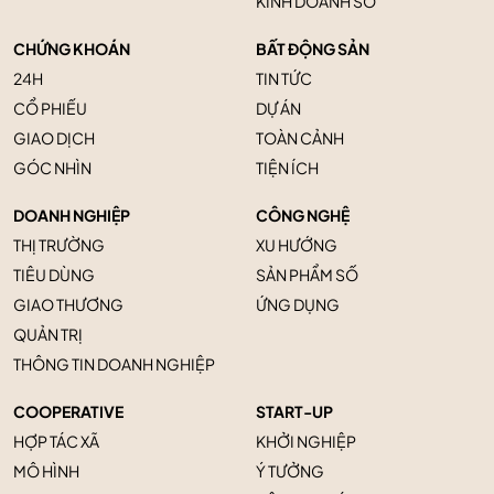
KINH DOANH SỐ
CHỨNG KHOÁN
BẤT ĐỘNG SẢN
24H
TIN TỨC
CỔ PHIẾU
DỰ ÁN
GIAO DỊCH
TOÀN CẢNH
GÓC NHÌN
TIỆN ÍCH
DOANH NGHIỆP
CÔNG NGHỆ
THỊ TRƯỜNG
XU HƯỚNG
TIÊU DÙNG
SẢN PHẨM SỐ
GIAO THƯƠNG
ỨNG DỤNG
QUẢN TRỊ
THÔNG TIN DOANH NGHIỆP
COOPERATIVE
START-UP
HỢP TÁC XÃ
KHỞI NGHIỆP
MÔ HÌNH
Ý TƯỞNG