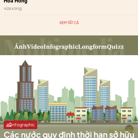
Hoa Hồng
vừa xong
XEM TẤT CẢ
Ảnh
Video
Infographic
Longform
Quizz
Infographic
Các nước quy định thời hạn sở hữu