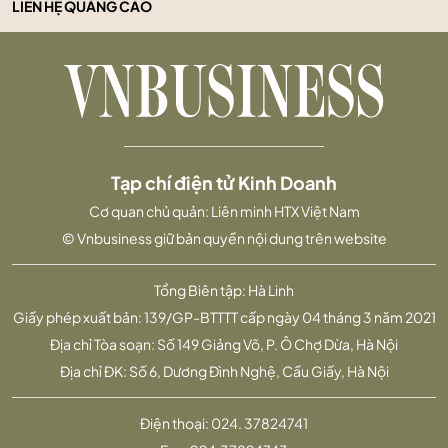
LIÊN HỆ QUẢNG CÁO
Tạp chí điện tử Kinh Doanh
Cơ quan chủ quản: Liên minh HTX Việt Nam
© Vnbusiness giữ bản quyền nội dung trên website
Tổng Biên tập: Hà Linh
Giấy phép xuất bản: 139/GP-BTTTT cấp ngày 04 tháng 3 năm 2021
Địa chỉ Tòa soạn: Số 149 Giảng Võ, P. Ô Chợ Dừa, Hà Nội
Địa chỉ ĐK: Số 6, Dương Đình Nghệ, Cầu Giấy, Hà Nội
Điện thoại:
024. 37824741