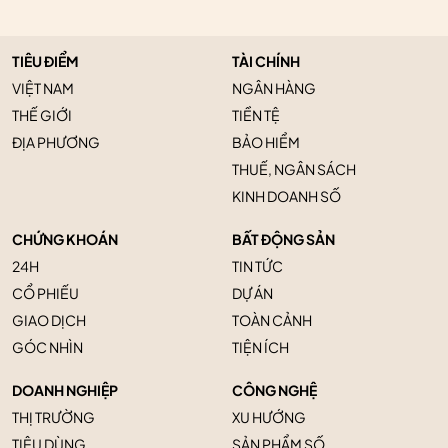
TIÊU ĐIỂM
TÀI CHÍNH
VIỆT NAM
NGÂN HÀNG
THẾ GIỚI
TIỀN TỆ
ĐỊA PHƯƠNG
BẢO HIỂM
THUẾ, NGÂN SÁCH
KINH DOANH SỐ
CHỨNG KHOÁN
BẤT ĐỘNG SẢN
24H
TIN TỨC
CỔ PHIẾU
DỰ ÁN
GIAO DỊCH
TOÀN CẢNH
GÓC NHÌN
TIỆN ÍCH
DOANH NGHIỆP
CÔNG NGHỆ
THỊ TRƯỜNG
XU HƯỚNG
TIÊU DÙNG
SẢN PHẨM SỐ