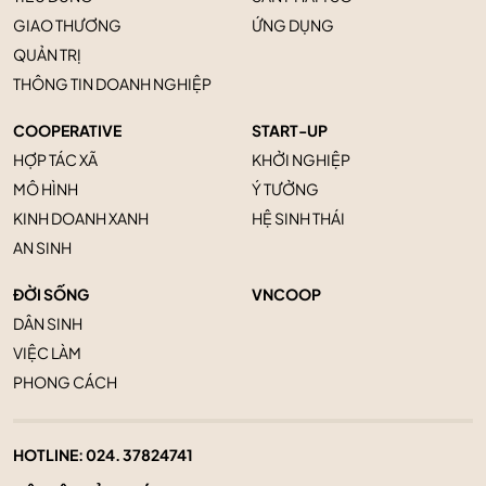
GIAO THƯƠNG
ỨNG DỤNG
QUẢN TRỊ
THÔNG TIN DOANH NGHIỆP
COOPERATIVE
START-UP
HỢP TÁC XÃ
KHỞI NGHIỆP
MÔ HÌNH
Ý TƯỞNG
KINH DOANH XANH
HỆ SINH THÁI
AN SINH
ĐỜI SỐNG
VNCOOP
DÂN SINH
VIỆC LÀM
PHONG CÁCH
HOTLINE:
024. 37824741