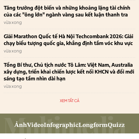
Tăng trưởng đột biến và những khoảng lặng tài chính
của các "ông lớn" ngành vàng sau kết luận thanh tra
vừa xong
Giải Marathon Quốc tế Hà Nội Techcombank 2026: Giải
chạy biểu tượng quốc gia, khẳng định tầm vóc khu vực
vừa xong
Tổng Bí thư, Chủ tịch nước Tô Lâm: Việt Nam, Australia
xây dựng, triển khai chiến lược kết nối KHCN và đổi mới
sáng tạo tầm nhìn dài hạn
vừa xong
XEM TẤT CẢ
Ảnh
Video
Infographic
Longform
Quizz