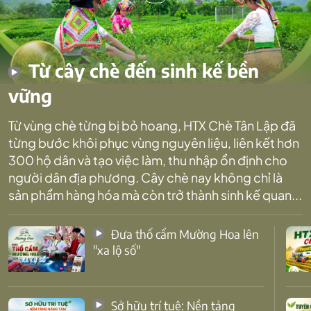
Từ cây chè đến sinh kế bền
vững
Từ vùng chè từng bị bỏ hoang, HTX Chè Tân Lập đã
từng bước khôi phục vùng nguyên liệu, liên kết hơn
300 hộ dân và tạo việc làm, thu nhập ổn định cho
người dân địa phương. Cây chè nay không chỉ là
sản phẩm hàng hóa mà còn trở thành sinh kế quan...
Đưa thổ cẩm Mường Hoa lên
"xa lộ số"
Sở hữu trí tuệ: Nền tảng