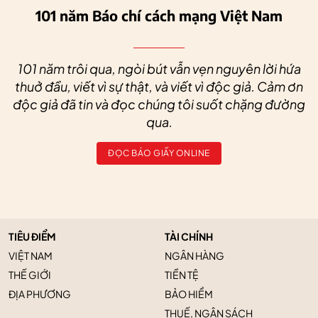
101 năm Báo chí cách mạng Việt Nam
101 năm trôi qua, ngòi bút vẫn vẹn nguyên lời hứa
thuở đầu, viết vì sự thật, và viết vì độc giả. Cảm ơn
độc giả đã tin và đọc chúng tôi suốt chặng đường
qua.
ĐỌC BÁO GIẤY ONLINE
TIÊU ĐIỂM
TÀI CHÍNH
VIỆT NAM
NGÂN HÀNG
THẾ GIỚI
TIỀN TỆ
ĐỊA PHƯƠNG
BẢO HIỂM
THUẾ, NGÂN SÁCH