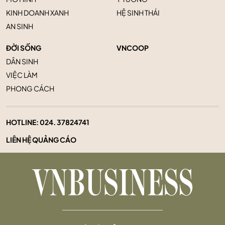
KINH DOANH XANH
HỆ SINH THÁI
AN SINH
ĐỜI SỐNG
VNCOOP
DÂN SINH
VIỆC LÀM
PHONG CÁCH
HOTLINE:
024. 37824741
LIÊN HỆ QUẢNG CÁO