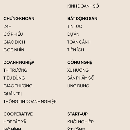
KINH DOANH SỐ
CHỨNG KHOÁN
BẤT ĐỘNG SẢN
24H
TIN TỨC
CỔ PHIẾU
DỰ ÁN
GIAO DỊCH
TOÀN CẢNH
GÓC NHÌN
TIỆN ÍCH
DOANH NGHIỆP
CÔNG NGHỆ
THỊ TRƯỜNG
XU HƯỚNG
TIÊU DÙNG
SẢN PHẨM SỐ
GIAO THƯƠNG
ỨNG DỤNG
QUẢN TRỊ
THÔNG TIN DOANH NGHIỆP
COOPERATIVE
START-UP
HỢP TÁC XÃ
KHỞI NGHIỆP
MÔ HÌNH
Ý TƯỞNG