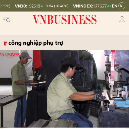
VNINDEX:
1,776.77
HNX30:
464.27
+ 8.84 (+0.46%)
+ 0.98 (+0.06%)
công nghiệp phụ trợ
#