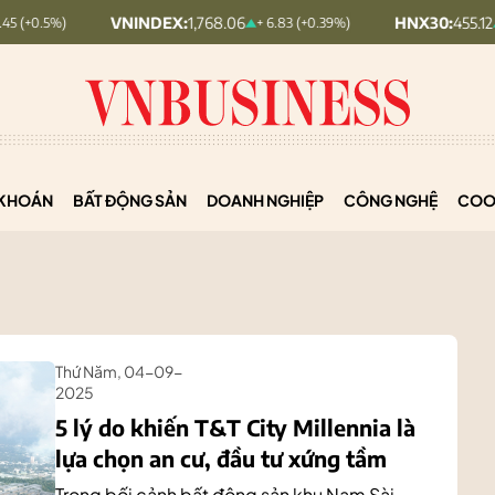
VNINDEX:
1,768.06
HNX30:
455.12
+ 6.83 (+0.39%)
+ 1.63 (+0.36
KHOÁN
BẤT ĐỘNG SẢN
DOANH NGHIỆP
CÔNG NGHỆ
COO
Thứ Năm, 04-09-
2025
5 lý do khiến T&T City Millennia là
lựa chọn an cư, đầu tư xứng tầm
Trong bối cảnh bất động sản khu Nam Sài