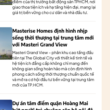
điểm của thị trường bất động sản TPHCM, nơi
giao thoa tiện ích và hạ tầng hiện đại, mang lại
giá trị bền vững cho cư dân và nhà đầu tư.
Masterise Homes định hình nhịp
sống thời thượng tại trung tâm mới
với Masteri Grand View
Masteri Grand View – phân khu cao tầng đầu
tiên tại The Global City với thiết kế tinh tế và
hệ tiện ích đẳng cấp không chỉ mang đến
không gian sống hoàn hảo mà còn định hình
phong cách sống thời thượng chuẩn quốc tế
và mở ra cơ hội đầu tư bền vững tại trung tâm
mới của TP.HCM.
Dự án tâm điểm quận Hoàng Mai
hút người trẻ chuộng căn hộ nội đô