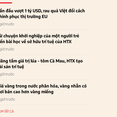
ần đầu vượt 1 tỷ USD, rau quả Việt đổi cách
hinh phục thị trường EU
 giờ trước
ừ chuyện khởi nghiệp của một người trẻ
ến bài học về sở hữu trí tuệ của HTX
 giờ trước
âng tầm giá trị lúa - tôm Cà Mau, HTX tạo
ài sản trí tuệ
 giờ trước
iá vàng trong nước phân hóa, vàng nhẫn có
ơi bán cao hơn vàng miếng
 giờ trước
EM TẤT CẢ