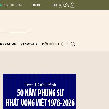
HNXINDEX:
293.44
UPCOMINDEX:
126.99
%)
+ 0.25 (+0.09%)
PERATIVE
START-UP
ĐỜI SỐNG
PODCAST
VNCOOP