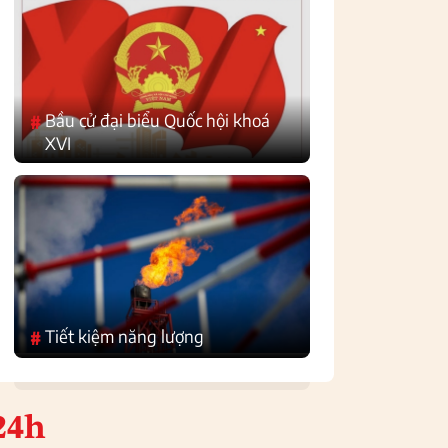
Bầu cử đại biểu Quốc hội khoá
#
XVI
Tiết kiệm năng lượng
#
24h