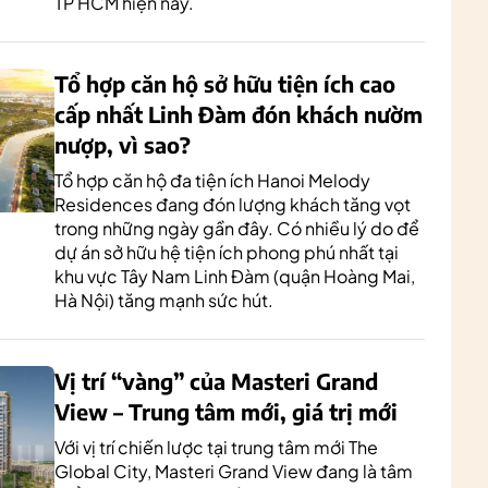
TP HCM hiện nay.
Tổ hợp căn hộ sở hữu tiện ích cao
cấp nhất Linh Đàm đón khách nườm
nượp, vì sao?
Tổ hợp căn hộ đa tiện ích Hanoi Melody
Residences đang đón lượng khách tăng vọt
trong những ngày gần đây. Có nhiều lý do để
dự án sở hữu hệ tiện ích phong phú nhất tại
khu vực Tây Nam Linh Đàm (quận Hoàng Mai,
Hà Nội) tăng mạnh sức hút.
Vị trí “vàng” của Masteri Grand
View – Trung tâm mới, giá trị mới
Với vị trí chiến lược tại trung tâm mới The
Global City, Masteri Grand View đang là tâm