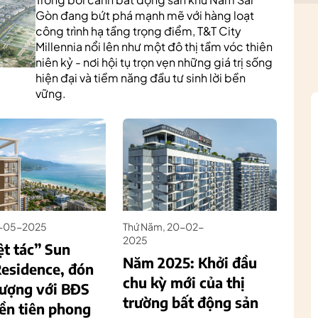
Gòn đang bứt phá mạnh mẽ với hàng loạt
công trình hạ tầng trọng điểm, T&T City
Millennia nổi lên như một đô thị tầm vóc thiên
niên kỷ - nơi hội tụ trọn vẹn những giá trị sống
hiện đại và tiềm năng đầu tư sinh lời bền
vững.
19-05-2025
Thứ Năm, 20-02-
2025
ệt tác” Sun
Năm 2025: Khởi đầu
Residence, đón
chu kỳ mới của thị
vượng với BĐS
trường bất động sản
iền tiên phong