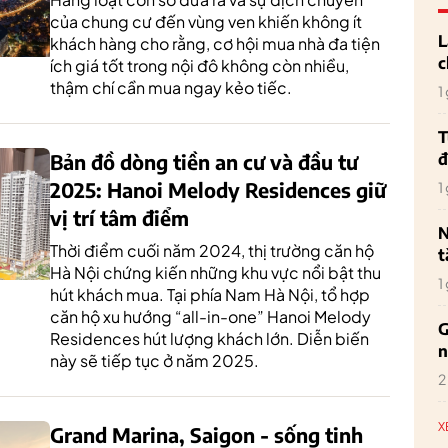
của chung cư đến vùng ven khiến không ít
L
khách hàng cho rằng, cơ hội mua nhà đa tiện
c
ích giá tốt trong nội đô không còn nhiều,
thậm chí cần mua ngay kẻo tiếc.
1
T
đ
Bản đồ dòng tiền an cư và đầu tư
2025: Hanoi Melody Residences giữ
1
vị trí tâm điểm
N
Thời điểm cuối năm 2024, thị trường căn hộ
t
Hà Nội chứng kiến những khu vực nổi bật thu
1
hút khách mua. Tại phía Nam Hà Nội, tổ hợp
căn hộ xu hướng “all-in-one” Hanoi Melody
G
Residences hút lượng khách lớn. Diễn biến
n
này sẽ tiếp tục ở năm 2025.
2
X
Grand Marina, Saigon - sống tinh