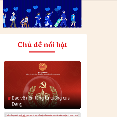
Chủ đề nổi bật
Bảo vệ nền tảng tư tưởng của
#
Đảng