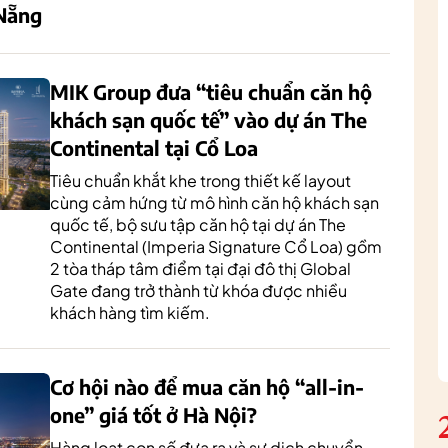
 Nẵng
MIK Group đưa “tiêu chuẩn căn hộ
khách sạn quốc tế” vào dự án The
Continental tại Cổ Loa
Tiêu chuẩn khắt khe trong thiết kế layout
cùng cảm hứng từ mô hình căn hộ khách sạn
quốc tế, bộ sưu tập căn hộ tại dự án The
Continental (Imperia Signature Cổ Loa) gồm
2 tòa tháp tâm điểm tại đại đô thị Global
Gate đang trở thành từ khóa được nhiều
khách hàng tìm kiếm.
Cơ hội nào để mua căn hộ “all-in-
one” giá tốt ở Hà Nội?
Hàng loạt con số đưa ra và sự dịch chuyển