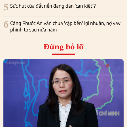
5
Sức hút của đất nền đang dần ‘cạn kiệt’?
6
Cảng Phước An vẫn chưa 'cập bến' lợi nhuận, nợ vay
phình to sau nửa năm
Đừng bỏ lỡ