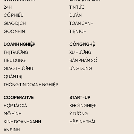
24H
TIN TỨC
CỔ PHIẾU
DỰ ÁN
GIAO DỊCH
TOÀN CẢNH
GÓC NHÌN
TIỆN ÍCH
DOANH NGHIỆP
CÔNG NGHỆ
THỊ TRƯỜNG
XU HƯỚNG
TIÊU DÙNG
SẢN PHẨM SỐ
GIAO THƯƠNG
ỨNG DỤNG
QUẢN TRỊ
THÔNG TIN DOANH NGHIỆP
COOPERATIVE
START-UP
HỢP TÁC XÃ
KHỞI NGHIỆP
MÔ HÌNH
Ý TƯỞNG
KINH DOANH XANH
HỆ SINH THÁI
AN SINH