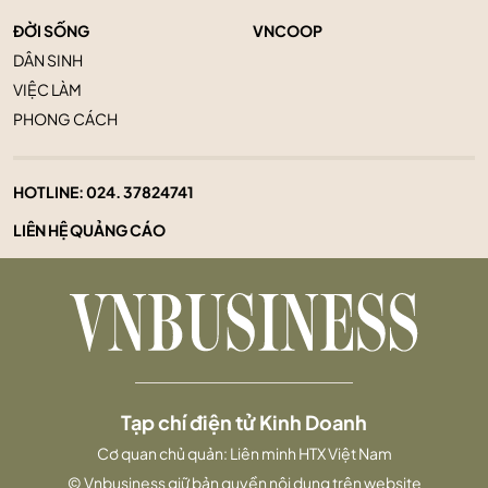
ĐỜI SỐNG
VNCOOP
DÂN SINH
VIỆC LÀM
PHONG CÁCH
HOTLINE:
024. 37824741
LIÊN HỆ QUẢNG CÁO
Tạp chí điện tử Kinh Doanh
Cơ quan chủ quản: Liên minh HTX Việt Nam
© Vnbusiness giữ bản quyền nội dung trên website