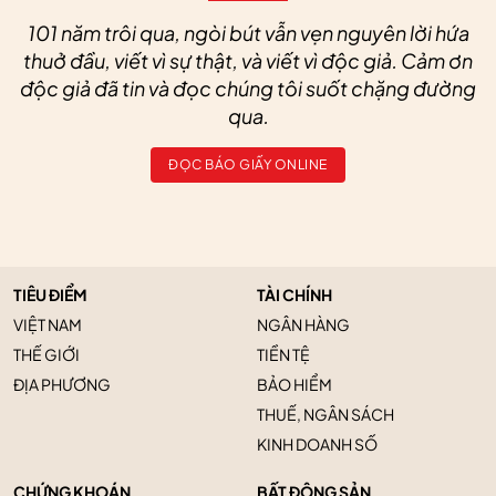
101 năm trôi qua, ngòi bút vẫn vẹn nguyên lời hứa
thuở đầu, viết vì sự thật, và viết vì độc giả. Cảm ơn
độc giả đã tin và đọc chúng tôi suốt chặng đường
qua.
ĐỌC BÁO GIẤY ONLINE
TIÊU ĐIỂM
TÀI CHÍNH
VIỆT NAM
NGÂN HÀNG
THẾ GIỚI
TIỀN TỆ
ĐỊA PHƯƠNG
BẢO HIỂM
THUẾ, NGÂN SÁCH
KINH DOANH SỐ
CHỨNG KHOÁN
BẤT ĐỘNG SẢN