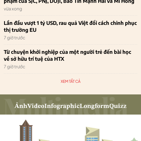
phạm của SJC, PNJ, DOJI, Bảo Tín Mạnh Hải và Mi Hồng
vừa xong
Lần đầu vượt 1 tỷ USD, rau quả Việt đổi cách chinh phục
thị trường EU
7 giờ trước
Từ chuyện khởi nghiệp của một người trẻ đến bài học
về sở hữu trí tuệ của HTX
7 giờ trước
XEM TẤT CẢ
Ảnh
Video
Infographic
Longform
Quizz