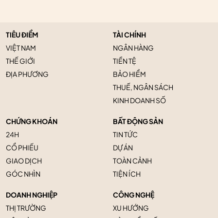
TIÊU ĐIỂM
TÀI CHÍNH
VIỆT NAM
NGÂN HÀNG
THẾ GIỚI
TIỀN TỆ
ĐỊA PHƯƠNG
BẢO HIỂM
THUẾ, NGÂN SÁCH
KINH DOANH SỐ
CHỨNG KHOÁN
BẤT ĐỘNG SẢN
24H
TIN TỨC
CỔ PHIẾU
DỰ ÁN
GIAO DỊCH
TOÀN CẢNH
GÓC NHÌN
TIỆN ÍCH
DOANH NGHIỆP
CÔNG NGHỆ
THỊ TRƯỜNG
XU HƯỚNG