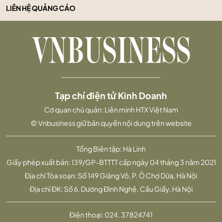
LIÊN HỆ QUẢNG CÁO
Tạp chí điện tử Kinh Doanh
Cơ quan chủ quản: Liên minh HTX Việt Nam
© Vnbusiness giữ bản quyền nội dung trên website
Tổng Biên tập: Hà Linh
Giấy phép xuất bản: 139/GP-BTTTT cấp ngày 04 tháng 3 năm 2021
Địa chỉ Tòa soạn: Số 149 Giảng Võ, P. Ô Chợ Dừa, Hà Nội
Địa chỉ ĐK: Số 6, Dương Đình Nghệ, Cầu Giấy, Hà Nội
Điện thoại:
024. 37824741