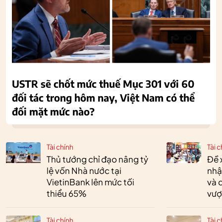
USTR sẽ chốt mức thuế Mục 301 với 60
đối tác trong hôm nay, Việt Nam có thể
đối mặt mức nào?
Tài chính
Tài c
Thủ tướng chỉ đạo nâng tỷ
Đề 
lệ vốn Nhà nước tại
nhậ
VietinBank lên mức tối
và 
thiểu 65%
vượ
Tài chính
Tài c