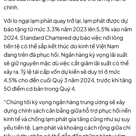
chính.
Với lo ngại lạm phát quay trở lại, lạm phát được dự
báo tặng từ mức 3,3% năm 2023 lên 5,5% vào năm
2024. Standard Chartered dự báo việc nới lỏng
tiền tệ có thể sắp kết thúc do kinh tế Việt Nam
đang trên đà phục hồi. Ngân hàng kỳ vọng lãi suất
sẽ giữ nguyên mặc dù việc cắt giảm lãi suất có thể
xảy ra. Tỷ lệ tái cấp vốn dự kiến sẽ duy trì ở mức
4,5% cho đến cuối Quý 3 năm 2024, trước khi tăng
50 điểm cơ bản trong Quý 4.
“Chúng tôi kỳ vọng ngân hàng trung ương sẽ xây
dựng chính sách cân bằng giữa hỗ trợ phục hồi nền
kinh tế và chống lạm phát gia tăng cũng như sự suy
yếu tiền tệ. Lạm phát và khoảng cách rộng giữa chi
tiêu và thu nhập có thể dẫn đến những hành vi tìm