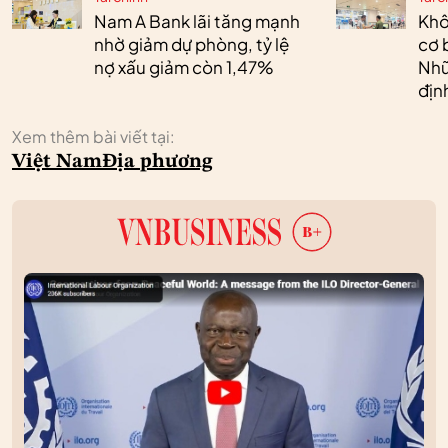
Nam A Bank lãi tăng mạnh
Khô
nhờ giảm dự phòng, tỷ lệ
cơ 
nợ xấu giảm còn 1,47%
Nhữ
địn
Xem thêm bài viết tại:
Việt Nam
Địa phương