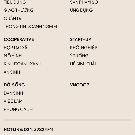
TIÊU DÙNG
SẢN PHẨM SỐ
GIAO THƯƠNG
ỨNG DỤNG
QUẢN TRỊ
THÔNG TIN DOANH NGHIỆP
COOPERATIVE
START-UP
HỢP TÁC XÃ
KHỞI NGHIỆP
MÔ HÌNH
Ý TƯỞNG
KINH DOANH XANH
HỆ SINH THÁI
AN SINH
ĐỜI SỐNG
VNCOOP
DÂN SINH
VIỆC LÀM
PHONG CÁCH
HOTLINE:
024. 37824741