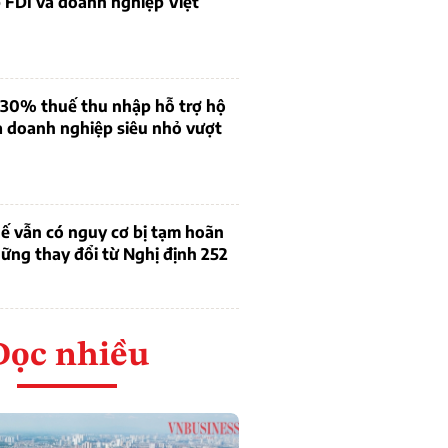
 FDI và doanh nghiệp Việt
 30% thuế thu nhập hỗ trợ hộ
à doanh nghiệp siêu nhỏ vượt
ế vẫn có nguy cơ bị tạm hoãn
ững thay đổi từ Nghị định 252
Đọc nhiều