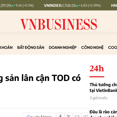
VNINDEX:
1,768.06
HNX30:
455.12
+ 9.45 (+0.5%)
+ 6.83 (+0.39%)
KHOÁN
BẤT ĐỘNG SẢN
DOANH NGHIỆP
CÔNG NGHỆ
COO
24h
g sản lân cận TOD có
Thủ tướng chỉ
tại VietinBan
3 giờ trước
Đâu là rào cản