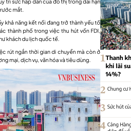
y trì sức hấp dẫn của đô thị trong dài hạn
trước mắt.
y khả năng kết nối đang trở thành yếu tố
ác thành phố trong việc thu hút vốn FDI,
ư khách du lịch quốc tế.
iệc rút ngắn thời gian di chuyển mà còn ở
1
Thanh kh
ng mại, dịch vụ, văn hóa và tiêu dùng.
khi lãi s
14%?
2
Chung cư H
3
Sức hút củ
4
Cảng Hàng
diện để về