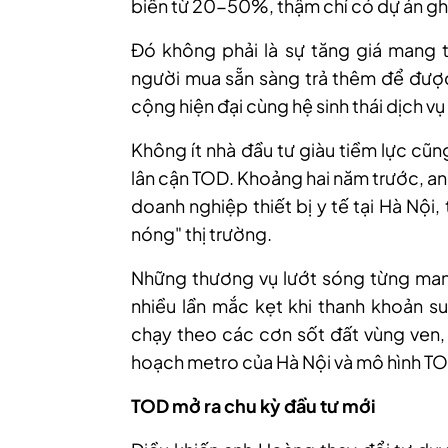
biến từ 20-50%, thậm chí có dự án gh
Đó không phải là sự tăng giá mang 
người mua sẵn sàng trả thêm để được
cộng hiện đại cùng hệ sinh thái dịch vụ
Không ít nhà đầu tư giàu tiềm lực cũ
lân cận TOD. Khoảng hai năm trước, a
doanh nghiệp thiết bị y tế tại Hà Nội
nóng" thị trường.
Những thương vụ lướt sóng từng mang
nhiều lần mắc kẹt khi thanh khoản su
chạy theo các cơn sốt đất vùng ven, 
hoạch metro của Hà Nội và mô hình TO
TOD mở ra chu kỳ đầu tư mới