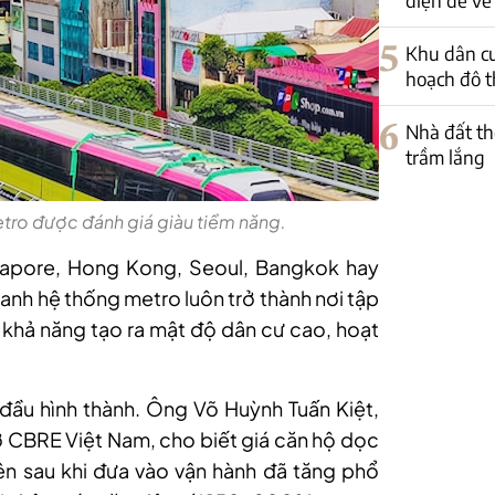
5
Khu dân c
hoạch đô th
6
Nhà đất th
trầm lắng
tro được đánh giá giàu tiềm năng.
ngapore, Hong Kong, Seoul, Bangkok hay
anh hệ thống metro luôn trở thành nơi tập
khả năng tạo ra mật độ dân cư cao, hoạt
đầu hình thành. Ông Võ Huỳnh Tuấn Kiệt,
ở CBRE Việt Nam, cho biết giá căn hộ dọc
ên sau khi đưa vào vận hành đã tăng phổ