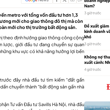
doanh nghiệp
Nam?
3 giờ trước
yến metro với tổng vốn đầu tư hơn 1,3
hương mới cho giao thông đô thị mà còn
Đề xuất giảm
oàn mới cho thị trường bất động sản.
kinh doanh v
khó
 thị theo định hướng giao thông công cộng
n lược, giới đầu tư đang chuyển sự quan
3 giờ trước
những khu vực có khả năng hưởng lợi bền
Không nợ thu
xuất cảnh: Nh
4 giờ trước
trước đây nhà đầu tư tìm kiếm "đất gần
ng dần chuyển thành "bất động sản gần nhà
ận Tư vấn Đầu tư Savills Hà Nội, nhà đầu