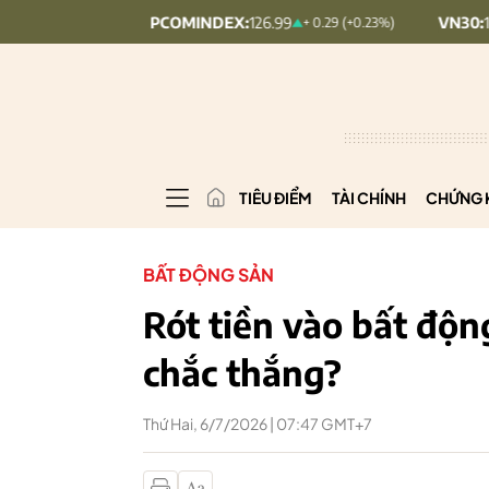
UPCOMINDEX:
126.99
VN30:
1,911.09
.09%)
+ 0.29 (+0.23%)
TIÊU ĐIỂM
TÀI CHÍNH
CHỨNG 
BẤT ĐỘNG SẢN
Rót tiền vào bất độn
chắc thắng?
Thứ Hai, 6/7/2026 | 07:47 GMT+7