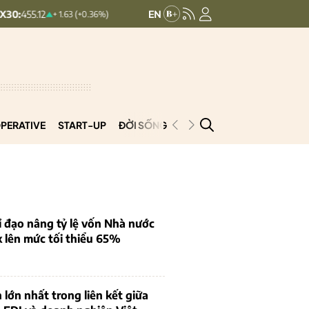
HNXINDEX:
293.44
UPCOMIN
+ 1.63 (+0.36%)
+ 0.25 (+0.09%)
PERATIVE
START-UP
ĐỜI SỐNG
PODCAST
VNCOOP
 đạo nâng tỷ lệ vốn Nhà nước
k lên mức tối thiểu 65%
 lớn nhất trong liên kết giữa