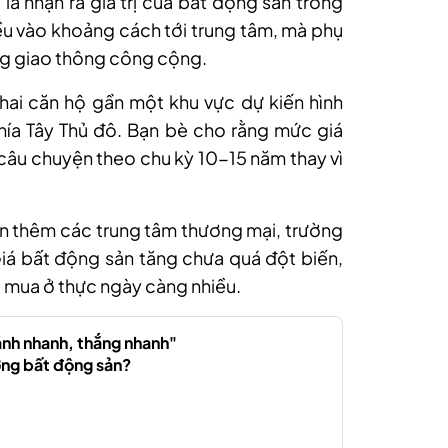
là nhận ra giá trị của bất động sản trong
ều vào khoảng cách tới trung tâm, mà phụ
ống giao thông công cộng.
ai căn hộ gần một khu vực dự kiến hình
hía Tây Thủ đô. Bạn bè cho rằng mức giá
 câu chuyện theo chu kỳ 10-15 năm thay vì
ện thêm các trung tâm thương mại, trường
iá bất động sản tăng chưa quá đột biến,
u mua ở thực ngày càng nhiều.
ánh nhanh, thắng nhanh"
ường bất động sản?