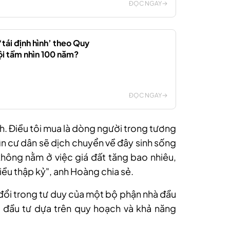
ĐỌC NGAY
‘tái định hình’ theo Quy
i tầm nhìn 100 năm?
ĐỌC NGAY
nh. Điều tôi mua là dòng người trong tương
hìn cư dân sẽ dịch chuyển về đây sinh sống
 không nằm ở việc giá đất tăng bao nhiêu,
iều thập kỷ", anh Hoàng chia sẻ.
đổi trong tư duy của một bộ phận nhà đầu
 đầu tư dựa trên quy hoạch và khả năng