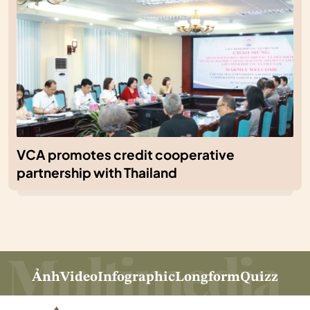
VCA promotes credit cooperative
partnership with Thailand
Ảnh
Video
Infographic
Longform
Quizz