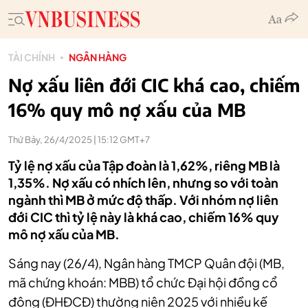
TÀI CHÍNH
NGÂN HÀNG
Nợ xấu liên đới CIC khá cao, chiếm
16% quy mô nợ xấu của MB
Thứ Bảy, 26/4/2025 | 15:12 GMT+7
Tỷ lệ nợ xấu của Tập đoàn là 1,62%, riêng MB là
1,35%. Nợ xấu có nhích lên, nhưng so với toàn
ngành thì MB ở mức độ thấp. Với nhóm nợ liên
đới CIC thì tỷ lệ này là khá cao, chiếm 16% quy
mô nợ xấu của MB.
Sáng nay (26/4), Ngân hàng TMCP Quân đội (MB,
mã chứng khoán: MBB) tổ chức Đại hội đồng cổ
đông (ĐHĐCĐ) thường niên 2025 với nhiều kế