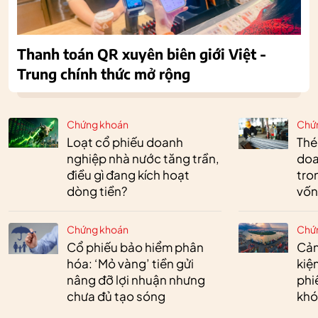
Thanh toán QR xuyên biên giới Việt -
Trung chính thức mở rộng
Chứng khoán
Chứ
Loạt cổ phiếu doanh
Thé
nghiệp nhà nước tăng trần,
doa
điều gì đang kích hoạt
tro
dòng tiền?
vốn
Chứng khoán
Chứ
Cổ phiếu bảo hiểm phân
Cản
hóa: ‘Mỏ vàng’ tiền gửi
kiệ
nâng đỡ lợi nhuận nhưng
phi
chưa đủ tạo sóng
khó