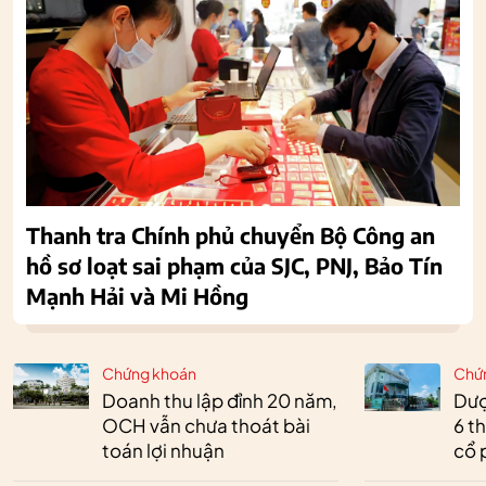
Thanh tra Chính phủ chuyển Bộ Công an
hồ sơ loạt sai phạm của SJC, PNJ, Bảo Tín
Mạnh Hải và Mi Hồng
Chứng khoán
Chứ
Doanh thu lập đỉnh 20 năm,
Dượ
OCH vẫn chưa thoát bài
6 t
toán lợi nhuận
cổ 