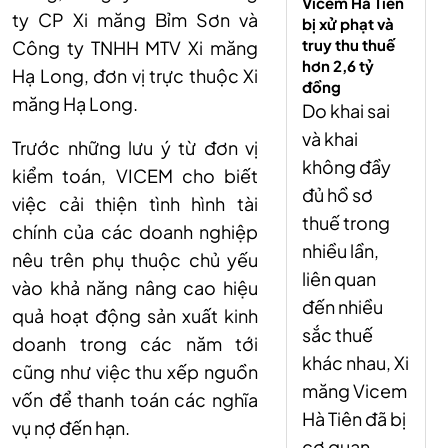
Vicem Hà Tiên
ty CP Xi măng Bỉm Sơn và
bị xử phạt và
truy thu thuế
Công ty TNHH MTV Xi măng
hơn 2,6 tỷ
Hạ Long, đơn vị trực thuộc Xi
đồng
măng Hạ Long.
Do khai sai
và khai
Trước những lưu ý từ đơn vị
không đầy
kiểm toán, VICEM cho biết
đủ hồ sơ
việc cải thiện tình hình tài
thuế trong
chính của các doanh nghiệp
nhiều lần,
nêu trên phụ thuộc chủ yếu
liên quan
vào khả năng nâng cao hiệu
đến nhiều
quả hoạt động sản xuất kinh
sắc thuế
doanh trong các năm tới
khác nhau, Xi
cũng như việc thu xếp nguồn
măng Vicem
vốn để thanh toán các nghĩa
Hà Tiên đã bị
vụ nợ đến hạn.
cơ quan