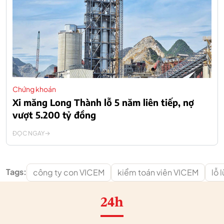
Chứng khoán
Xi măng Long Thành lỗ 5 năm liên tiếp, nợ
vượt 5.200 tỷ đồng
ĐỌC NGAY
Tags:
công ty con VICEM
kiểm toán viên VICEM
lỗ 
24h