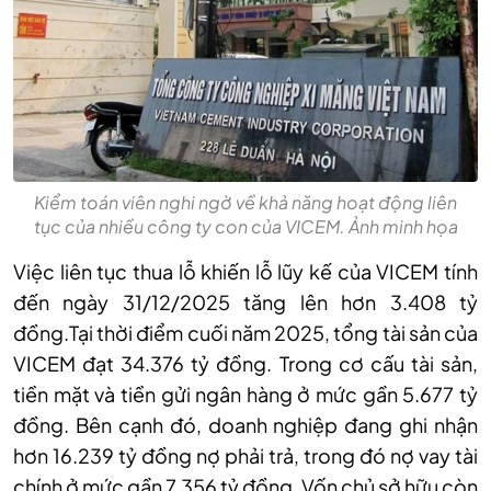
Kiểm toán viên nghi ngờ về khả năng hoạt động liên
tục của nhiều công ty con của VICEM. Ảnh minh họa
Việc liên tục thua lỗ khiến lỗ lũy kế của VICEM tính
đến ngày 31/12/2025 tăng lên hơn 3.408 tỷ
đồng.Tại thời điểm cuối năm 2025, tổng tài sản của
VICEM đạt 34.376 tỷ đồng. Trong cơ cấu tài sản,
tiền mặt và tiền gửi ngân hàng ở mức gần 5.677 tỷ
đồng. Bên cạnh đó, doanh nghiệp đang ghi nhận
hơn 16.239 tỷ đồng nợ phải trả, trong đó nợ vay tài
chính ở mức gần 7.356 tỷ đồng. Vốn chủ sở hữu còn