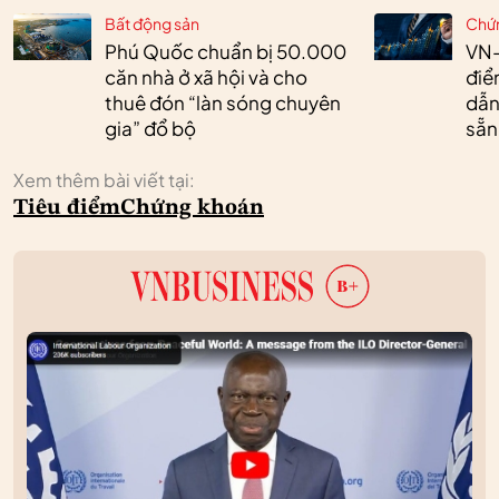
Bất động sản
Chứ
Phú Quốc chuẩn bị 50.000
VN-
căn nhà ở xã hội và cho
điể
thuê đón “làn sóng chuyên
dẫn
gia” đổ bộ
sẵn
Xem thêm bài viết tại:
Tiêu điểm
Chứng khoán