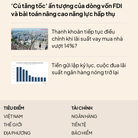
'Cú tăng tốc' ấn tượng của dòng vốn FDI
và bài toán nâng cao năng lực hấp thụ
Thanh khoản tiếp tục điều
chỉnh khi lãi suất vay mua nhà
vượt 14%?
Tiền gửi lập kỷ lục, cuộc đua lãi
suất ngân hàng nóng trở lại
TIÊU ĐIỂM
TÀI CHÍNH
VIỆT NAM
NGÂN HÀNG
THẾ GIỚI
TIỀN TỆ
ĐỊA PHƯƠNG
BẢO HIỂM