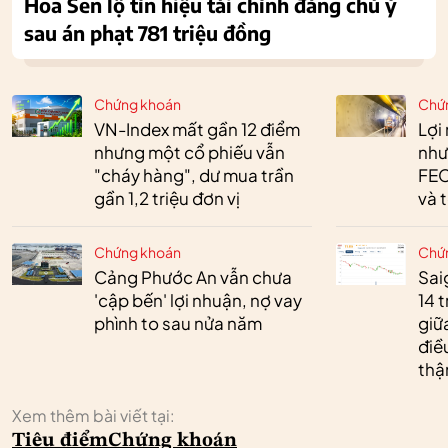
Hoa Sen lộ tín hiệu tài chính đáng chú ý
sau án phạt 781 triệu đồng
Chứng khoán
Chứ
VN-Index mất gần 12 điểm
Lợi
nhưng một cổ phiếu vẫn
như
"cháy hàng", dư mua trần
FEC
gần 1,2 triệu đơn vị
và 
Chứng khoán
Chứ
Cảng Phước An vẫn chưa
Sai
'cập bến' lợi nhuận, nợ vay
14 t
phình to sau nửa năm
giữ
điề
thậ
Xem thêm bài viết tại:
Tiêu điểm
Chứng khoán