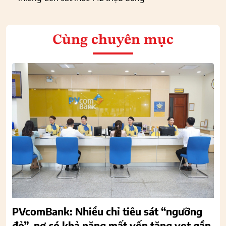
Cùng chuyên mục
PVcomBank: Nhiều chỉ tiêu sát “ngưỡng
đỏ”, nợ có khả năng mất vốn tăng vọt gần