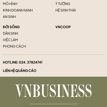
MÔ HÌNH
Ý TƯỞNG
KINH DOANH XANH
HỆ SINH THÁI
AN SINH
ĐỜI SỐNG
VNCOOP
DÂN SINH
VIỆC LÀM
PHONG CÁCH
HOTLINE:
024. 37824741
LIÊN HỆ QUẢNG CÁO