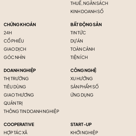
THUẾ, NGÂN SÁCH
KINH DOANH SỐ
CHỨNG KHOÁN
BẤT ĐỘNG SẢN
24H
TIN TỨC
CỔ PHIẾU
DỰ ÁN
GIAO DỊCH
TOÀN CẢNH
GÓC NHÌN
TIỆN ÍCH
DOANH NGHIỆP
CÔNG NGHỆ
THỊ TRƯỜNG
XU HƯỚNG
TIÊU DÙNG
SẢN PHẨM SỐ
GIAO THƯƠNG
ỨNG DỤNG
QUẢN TRỊ
THÔNG TIN DOANH NGHIỆP
COOPERATIVE
START-UP
HỢP TÁC XÃ
KHỞI NGHIỆP