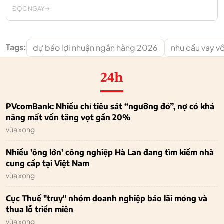
ĐỌC NGAY
Tags:
dự báo lợi nhuận ngân hàng 2026
nhu cầu vay v
24h
PVcomBank: Nhiều chỉ tiêu sát “ngưỡng đỏ”, nợ có khả
năng mất vốn tăng vọt gần 20%
vừa xong
Nhiều 'ông lớn' công nghiệp Hà Lan đang tìm kiếm nhà
cung cấp tại Việt Nam
vừa xong
Cục Thuế "truy" nhóm doanh nghiệp báo lãi mỏng và
thua lỗ triền miên
vừa xong