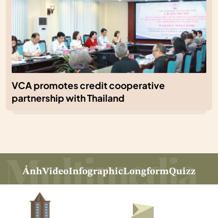
VCA promotes credit cooperative
partnership with Thailand
Ảnh
Video
Infographic
Longform
Quizz