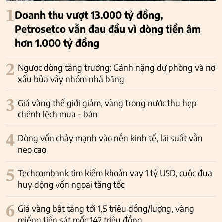
1
Doanh thu vượt 13.000 tỷ đồng,
Petrosetco vẫn đau đầu vì dòng tiền âm
hơn 1.000 tỷ đồng
2
Ngược dòng tăng trưởng: Gánh nặng dự phòng và nợ
xấu bủa vây nhóm nhà băng
3
Giá vàng thế giới giảm, vàng trong nước thu hẹp
chênh lệch mua - bán
4
Dòng vốn chảy mạnh vào nền kinh tế, lãi suất vẫn
neo cao
5
Techcombank tìm kiếm khoản vay 1 tỷ USD, cuộc đua
huy động vốn ngoại tăng tốc
6
Giá vàng bật tăng tới 1,5 triệu đồng/lượng, vàng
miếng tiến sát mốc 142 triệu đồng